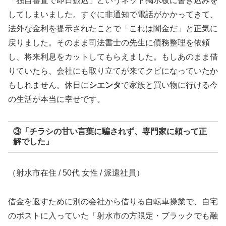
「独自審査で即日振込」というネット掲示板に書き込みを
してしまいました。すぐに非通知で電話がかかってきて、
法外な金利を提示されたことで「これは闇金だ」と正気に
戻りました。そのまま司法書士の先生に債務整理を依頼
し、将来利息をカットしてもらえました。もしあのまま借
りていたら、会社にも取り立てが来てクビになっていたか
もしれません。休日に
シエンタ
で家族と買い物に行ける今
の生活が本当に幸せです。
③「チラシの甘い言葉に騙されず、専門家に頼って正
解でした」
（射水市在住 / 50代 女性 / 派遣社員）
借金を返すために別の会社から借りる自転車操業で、自宅
のポストに入っていた「射水市の方限定・ブラックでも融