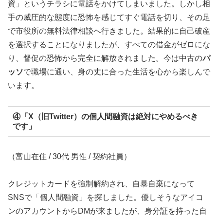
資」というチラシに電話をかけてしまいました。しかし相
手の威圧的な態度に恐怖を感じてすぐ電話を切り、その足
で市役所の無料法律相談へ行きました。結果的に自己破産
を選択することになりましたが、すべての借金がゼロにな
り、督促の恐怖から完全に解放されました。今は中古の
パ
ッソ
で職場に通い、身の丈に合った生活を心から楽しんで
います。
④「X（旧Twitter）の個人間融資は絶対にやめるべき
です」
（富山在住 / 30代 男性 / 契約社員）
クレジットカードを強制解約され、自暴自棄になって
SNSで「個人間融資」を探しました。優しそうなアイコ
ンのアカウントからDMが来ましたが、身分証を持った自