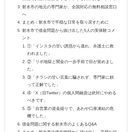
射水市の地元の専門家か、全国対応の無料相談窓口
へ
まとめ：射水市で平穏な日常を取り戻すために
射水市で借金問題から抜け出した5人の実体験コメ
ント
①「インスタの甘い誘惑から逃れ、弁護士に救
われました」
②「リボ地獄と闇金の一歩手前で目が覚めまし
た」
③「チラシの甘い言葉に騙されず、専門家に頼
って正解でした」
④「X（旧Twitter）の個人間融資は絶対にやめる
べきです」
⑤「自営業の資金繰りで、あわや口座凍結の危
機でした」
借金問題に関する射水市のよくあるQ&A