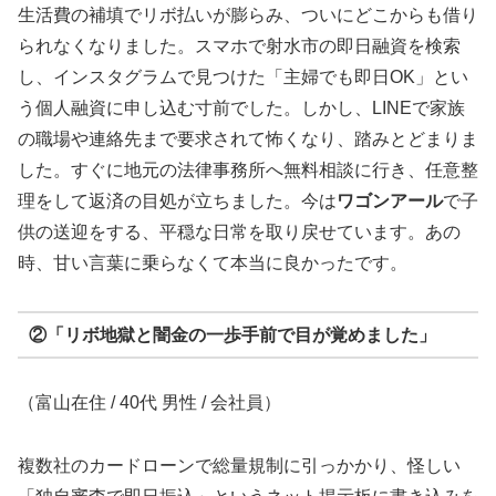
生活費の補填でリボ払いが膨らみ、ついにどこからも借り
られなくなりました。スマホで射水市の即日融資を検索
し、インスタグラムで見つけた「主婦でも即日OK」とい
う個人融資に申し込む寸前でした。しかし、LINEで家族
の職場や連絡先まで要求されて怖くなり、踏みとどまりま
した。すぐに地元の法律事務所へ無料相談に行き、任意整
理をして返済の目処が立ちました。今は
ワゴンアール
で子
供の送迎をする、平穏な日常を取り戻せています。あの
時、甘い言葉に乗らなくて本当に良かったです。
②「リボ地獄と闇金の一歩手前で目が覚めました」
（富山在住 / 40代 男性 / 会社員）
複数社のカードローンで総量規制に引っかかり、怪しい