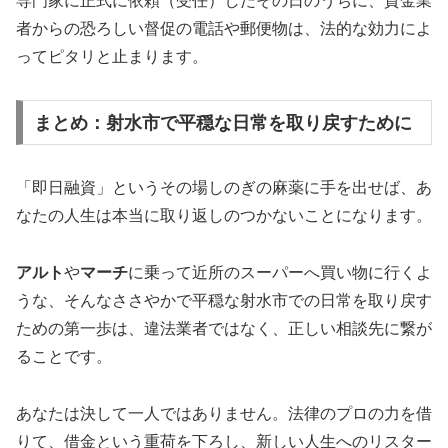
専門家に正式に依頼（受任）したその日のうちに、貸金業
者からの恐ろしい督促の電話や郵便物は、法的な効力によ
ってピタリと止まります。
まとめ：射水市で平穏な日常を取り戻すために
「即日融資」というその場しのぎの麻薬に手を出せば、あ
なたの人生は本当に取り返しのつかないことになります。
アルト
や
マーチ
に乗って近所のスーパーへ買い物に行くよ
うな、そんなささやかで平穏な射水市での日常を取り戻す
ための第一歩は、違法業者ではなく、正しい相談先に繋が
ることです。
あなたは決して一人ではありません。法律のプロの力を借
りて、借金という重荷を下ろし、新しい人生へのリスター