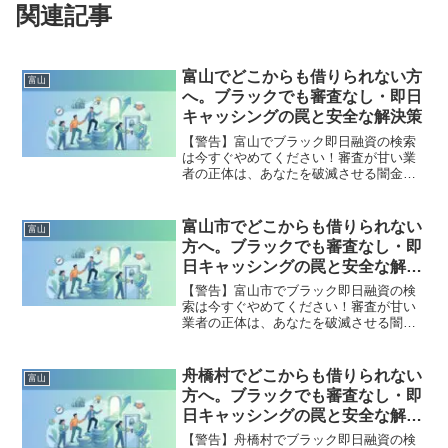
関連記事
富山でどこからも借りられない方
富山
へ。ブラックでも審査なし・即日
キャッシングの罠と安全な解決策
【警告】富山でブラック即日融資の検索
は今すぐやめてください！審査が甘い業
者の正体は、あなたを破滅させる闇金で
す。どこからも借りられない状態は、法
的な手続きでリセット可能です。富山で
違法業者を避け、借金地獄から抜け出し
富山市でどこからも借りられない
富山
た方々の実体験と確実な解決策を完全公
方へ。ブラックでも審査なし・即
開。
日キャッシングの罠と安全な解決
策
【警告】富山市でブラック即日融資の検
索は今すぐやめてください！審査が甘い
業者の正体は、あなたを破滅させる闇金
です。どこからも借りられない状態は、
法的な手続きでリセット可能です。富山
市で違法業者を避け、借金地獄から抜け
舟橋村でどこからも借りられない
富山
出した方々の実体験と確実な解決策を完
方へ。ブラックでも審査なし・即
全公開。
日キャッシングの罠と安全な解決
策
【警告】舟橋村でブラック即日融資の検