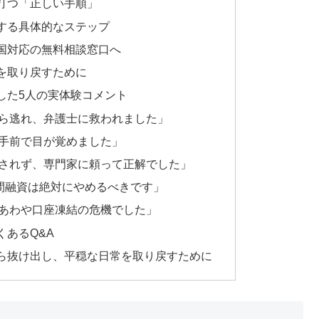
打つ「正しい手順」
する具体的なステップ
国対応の無料相談窓口へ
を取り戻すために
した5人の実体験コメント
ら逃れ、弁護士に救われました」
手前で目が覚めました」
されず、専門家に頼って正解でした」
個人間融資は絶対にやめるべきです」
あわや口座凍結の危機でした」
あるQ&A
ら抜け出し、平穏な日常を取り戻すために