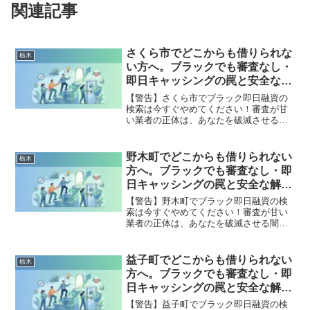
関連記事
さくら市でどこからも借りられな
栃木
い方へ。ブラックでも審査なし・
即日キャッシングの罠と安全な解
決策
【警告】さくら市でブラック即日融資の
検索は今すぐやめてください！審査が甘
い業者の正体は、あなたを破滅させる闇
金です。どこからも借りられない状態
は、法的な手続きでリセット可能です。
さくら市で違法業者を避け、借金地獄か
野木町でどこからも借りられない
栃木
ら抜け出した方々の実体験と確実な解決
方へ。ブラックでも審査なし・即
策を完全公開。
日キャッシングの罠と安全な解決
策
【警告】野木町でブラック即日融資の検
索は今すぐやめてください！審査が甘い
業者の正体は、あなたを破滅させる闇金
です。どこからも借りられない状態は、
法的な手続きでリセット可能です。野木
町で違法業者を避け、借金地獄から抜け
益子町でどこからも借りられない
栃木
出した方々の実体験と確実な解決策を完
方へ。ブラックでも審査なし・即
全公開。
日キャッシングの罠と安全な解決
策
【警告】益子町でブラック即日融資の検