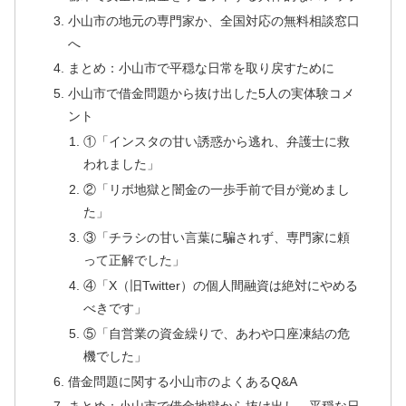
小山市の地元の専門家か、全国対応の無料相談窓口
へ
まとめ：小山市で平穏な日常を取り戻すために
小山市で借金問題から抜け出した5人の実体験コメ
ント
①「インスタの甘い誘惑から逃れ、弁護士に救
われました」
②「リボ地獄と闇金の一歩手前で目が覚めまし
た」
③「チラシの甘い言葉に騙されず、専門家に頼
って正解でした」
④「X（旧Twitter）の個人間融資は絶対にやめる
べきです」
⑤「自営業の資金繰りで、あわや口座凍結の危
機でした」
借金問題に関する小山市のよくあるQ&A