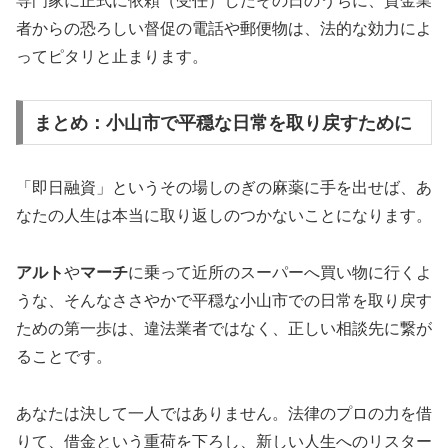
専門家に正式に依頼（受任）したその日のうちに、貸金業
者からの恐ろしい督促の電話や郵便物は、法的な効力によ
ってピタリと止まります。
まとめ：小山市で平穏な日常を取り戻すために
「即日融資」というその場しのぎの麻薬に手を出せば、あ
なたの人生は本当に取り返しのつかないことになります。
アルト
や
マーチ
に乗って近所のスーパーへ買い物に行くよ
うな、そんなささやかで平穏な小山市での日常を取り戻す
ための第一歩は、違法業者ではなく、正しい相談先に繋が
ることです。
あなたは決して一人ではありません。法律のプロの力を借
りて、借金という重荷を下ろし、新しい人生へのリスター