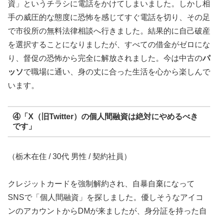
資」というチラシに電話をかけてしまいました。しかし相
手の威圧的な態度に恐怖を感じてすぐ電話を切り、その足
で市役所の無料法律相談へ行きました。結果的に自己破産
を選択することになりましたが、すべての借金がゼロにな
り、督促の恐怖から完全に解放されました。今は中古の
パ
ッソ
で職場に通い、身の丈に合った生活を心から楽しんで
います。
④「X（旧Twitter）の個人間融資は絶対にやめるべき
です」
（栃木在住 / 30代 男性 / 契約社員）
クレジットカードを強制解約され、自暴自棄になって
SNSで「個人間融資」を探しました。優しそうなアイコ
ンのアカウントからDMが来ましたが、身分証を持った自