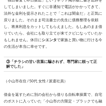
「独自審査で即日振込」というネット掲示板に書き込みを
してしまいました。すぐに非通知で電話がかかってきて、
法外な金利を提示されたことで「これは闇金だ」と正気に
戻りました。そのまま司法書士の先生に債務整理を依頼
し、将来利息をカットしてもらえました。もしあのまま借
りていたら、会社にも取り立てが来てクビになっていたか
もしれません。休日に
シエンタ
で家族と買い物に行ける今
の生活が本当に幸せです。
③「チラシの甘い言葉に騙されず、専門家に頼って正
解でした」
（小山市在住 / 50代 女性 / 派遣社員）
借金を返すために別の会社から借りる自転車操業で、自宅
のポストに入っていた「小山市の方限定・ブラックでも融