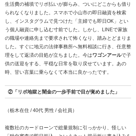
生活費の補填でリボ払いが膨らみ、ついにどこからも借り
られなくなりました。スマホで小山市の即日融資を検索
し、インスタグラムで見つけた「主婦でも即日OK」とい
う個人融資に申し込む寸前でした。しかし、LINEで家族
の職場や連絡先まで要求されて怖くなり、踏みとどまりま
した。すぐに地元の法律事務所へ無料相談に行き、任意整
理をして返済の目処が立ちました。今は
ワゴンアール
で子
供の送迎をする、平穏な日常を取り戻せています。あの
時、甘い言葉に乗らなくて本当に良かったです。
②「リボ地獄と闇金の一歩手前で目が覚めました」
（栃木在住 / 40代 男性 / 会社員）
複数社のカードローンで総量規制に引っかかり、怪しい