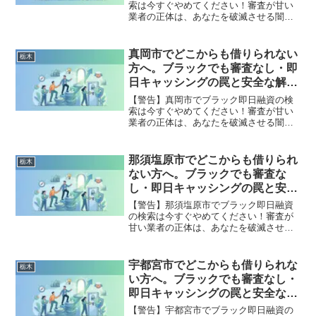
索は今すぐやめてください！審査が甘い
業者の正体は、あなたを破滅させる闇金
です。どこからも借りられない状態は、
法的な手続きでリセット可能です。益子
町で違法業者を避け、借金地獄から抜け
真岡市でどこからも借りられない
栃木
出した方々の実体験と確実な解決策を完
方へ。ブラックでも審査なし・即
全公開。
日キャッシングの罠と安全な解決
策
【警告】真岡市でブラック即日融資の検
索は今すぐやめてください！審査が甘い
業者の正体は、あなたを破滅させる闇金
です。どこからも借りられない状態は、
法的な手続きでリセット可能です。真岡
市で違法業者を避け、借金地獄から抜け
那須塩原市でどこからも借りられ
栃木
出した方々の実体験と確実な解決策を完
ない方へ。ブラックでも審査な
全公開。
し・即日キャッシングの罠と安全
な解決策
【警告】那須塩原市でブラック即日融資
の検索は今すぐやめてください！審査が
甘い業者の正体は、あなたを破滅させる
闇金です。どこからも借りられない状態
は、法的な手続きでリセット可能です。
那須塩原市で違法業者を避け、借金地獄
宇都宮市でどこからも借りられな
栃木
から抜け出した方々の実体験と確実な解
い方へ。ブラックでも審査なし・
決策を完全公開。
即日キャッシングの罠と安全な解
決策
【警告】宇都宮市でブラック即日融資の