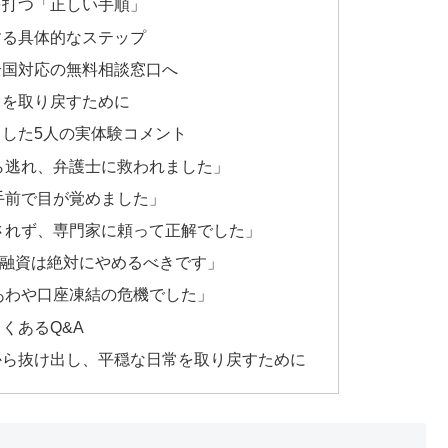
を打つ「正しい手順」
する具体的なステップ
全国対応の無料相談窓口へ
常を取り戻すために
した5人の実体験コメント
ら逃れ、弁護士に救われました」
手前で目が覚めました」
されず、専門家に頼って正解でした」
個人間融資は絶対にやめるべきです」
あわや口座凍結の危機でした」
くあるQ&A
から抜け出し、平穏な日常を取り戻すために