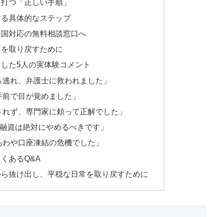
を打つ「正しい手順」
する具体的なステップ
全国対応の無料相談窓口へ
常を取り戻すために
した5人の実体験コメント
ら逃れ、弁護士に救われました」
手前で目が覚めました」
されず、専門家に頼って正解でした」
個人間融資は絶対にやめるべきです」
あわや口座凍結の危機でした」
くあるQ&A
から抜け出し、平穏な日常を取り戻すために