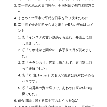
幸手市の地元の専門家か、全国対応の無料相談窓口
へ
まとめ：幸手市で平穏な日常を取り戻すために
幸手市で借金問題から抜け出した5人の実体験コメ
ント
①「インスタの甘い誘惑から逃れ、弁護士に救
われました」
②「リボ地獄と闇金の一歩手前で目が覚めまし
た」
③「チラシの甘い言葉に騙されず、専門家に頼
って正解でした」
④「X（旧Twitter）の個人間融資は絶対にやめる
べきです」
⑤「自営業の資金繰りで、あわや口座凍結の危
機でした」
借金問題に関する幸手市のよくあるQ&A