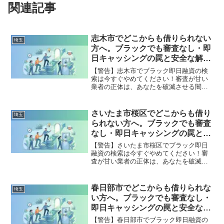
関連記事
志木市でどこからも借りられない
埼玉
方へ。ブラックでも審査なし・即
日キャッシングの罠と安全な解決
策
【警告】志木市でブラック即日融資の検
索は今すぐやめてください！審査が甘い
業者の正体は、あなたを破滅させる闇金
です。どこからも借りられない状態は、
法的な手続きでリセット可能です。志木
市で違法業者を避け、借金地獄から抜け
さいたま市桜区でどこからも借り
埼玉
出した方々の実体験と確実な解決策を完
られない方へ。ブラックでも審査
全公開。
なし・即日キャッシングの罠と安
全な解決策
【警告】さいたま市桜区でブラック即日
融資の検索は今すぐやめてください！審
査が甘い業者の正体は、あなたを破滅さ
せる闇金です。どこからも借りられない
状態は、法的な手続きでリセット可能で
す。さいたま市桜区で違法業者を避け、
春日部市でどこからも借りられな
埼玉
借金地獄から抜け出した方々の実体験と
い方へ。ブラックでも審査なし・
確実な解決策を完全公開。
即日キャッシングの罠と安全な解
決策
【警告】春日部市でブラック即日融資の