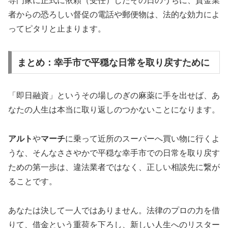
専門家に正式に依頼（受任）したその日のうちに、貸金業
者からの恐ろしい督促の電話や郵便物は、法的な効力によ
ってピタリと止まります。
まとめ：幸手市で平穏な日常を取り戻すために
「即日融資」というその場しのぎの麻薬に手を出せば、あ
なたの人生は本当に取り返しのつかないことになります。
アルト
や
マーチ
に乗って近所のスーパーへ買い物に行くよ
うな、そんなささやかで平穏な幸手市での日常を取り戻す
ための第一歩は、違法業者ではなく、正しい相談先に繋が
ることです。
あなたは決して一人ではありません。法律のプロの力を借
りて、借金という重荷を下ろし、新しい人生へのリスター