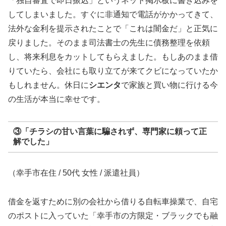
「独自審査で即日振込」というネット掲示板に書き込みを
してしまいました。すぐに非通知で電話がかかってきて、
法外な金利を提示されたことで「これは闇金だ」と正気に
戻りました。そのまま司法書士の先生に債務整理を依頼
し、将来利息をカットしてもらえました。もしあのまま借
りていたら、会社にも取り立てが来てクビになっていたか
もしれません。休日に
シエンタ
で家族と買い物に行ける今
の生活が本当に幸せです。
③「チラシの甘い言葉に騙されず、専門家に頼って正
解でした」
（幸手市在住 / 50代 女性 / 派遣社員）
借金を返すために別の会社から借りる自転車操業で、自宅
のポストに入っていた「幸手市の方限定・ブラックでも融