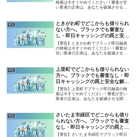
検索は今すぐやめてください！審査が甘
い業者の正体は、あなたを破滅させる闇
金です。どこからも借りられない状態
は、法的な手続きでリセット可能です。
春日部市で違法業者を避け、借金地獄か
ときがわ町でどこからも借りられ
埼玉
ら抜け出した方々の実体験と確実な解決
ない方へ。ブラックでも審査な
策を完全公開。
し・即日キャッシングの罠と安全
な解決策
【警告】ときがわ町でブラック即日融資
の検索は今すぐやめてください！審査が
甘い業者の正体は、あなたを破滅させる
闇金です。どこからも借りられない状態
は、法的な手続きでリセット可能です。
ときがわ町で違法業者を避け、借金地獄
上里町でどこからも借りられない
埼玉
から抜け出した方々の実体験と確実な解
方へ。ブラックでも審査なし・即
決策を完全公開。
日キャッシングの罠と安全な解決
策
【警告】上里町でブラック即日融資の検
索は今すぐやめてください！審査が甘い
業者の正体は、あなたを破滅させる闇金
です。どこからも借りられない状態は、
法的な手続きでリセット可能です。上里
町で違法業者を避け、借金地獄から抜け
さいたま市緑区でどこからも借り
埼玉
出した方々の実体験と確実な解決策を完
られない方へ。ブラックでも審査
全公開。
なし・即日キャッシングの罠と安
全な解決策
【警告】さいたま市緑区でブラック即日