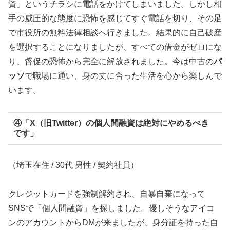
資」というチラシに電話をかけてしまいました。しかし相
手の威圧的な態度に恐怖を感じてすぐ電話を切り、その足
で市役所の無料法律相談へ行きました。結果的に自己破産
を選択することになりましたが、すべての借金がゼロにな
り、督促の恐怖から完全に解放されました。今は中古の
パ
ッソ
で職場に通い、身の丈に合った生活を心から楽しんで
います。
④「X（旧Twitter）の個人間融資は絶対にやめるべき
です」
（埼玉在住 / 30代 男性 / 契約社員）
クレジットカードを強制解約され、自暴自棄になって
SNSで「個人間融資」を探しました。優しそうなアイコ
ンのアカウントからDMが来ましたが、身分証を持った自