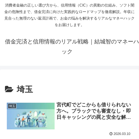
消費者金融の正しい選び方から、信用情報（CIC）の異動の仕組み、ソフト闇
金の危険性まで、借金完済に向けた実践的なロードマップを徹底解説。年収に
見合った無理のない返済計画で、お金の悩みを解決するリアルなマネーハック
をお届けします。
借金完済と信用情報のリアル戦略｜結城智のマネーハ
ック
埼玉
宮代町でどこからも借りられない
埼玉
方へ。ブラックでも審査なし・即
日キャッシングの罠と安全な解決
策
2026.03.10