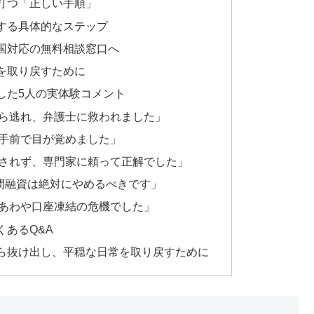
打つ「正しい手順」
する具体的なステップ
国対応の無料相談窓口へ
を取り戻すために
した5人の実体験コメント
ら逃れ、弁護士に救われました」
手前で目が覚めました」
されず、専門家に頼って正解でした」
個人間融資は絶対にやめるべきです」
あわや口座凍結の危機でした」
あるQ&A
ら抜け出し、平穏な日常を取り戻すために