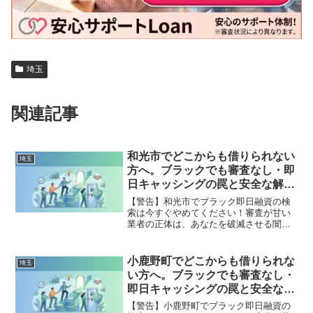
埼玉
関連記事
和光市でどこからも借りられない
埼玉
方へ。ブラックでも審査なし・即
日キャッシングの罠と安全な解決
策
【警告】和光市でブラック即日融資の検
索は今すぐやめてください！審査が甘い
業者の正体は、あなたを破滅させる闇金
です。どこからも借りられない状態は、
法的な手続きでリセット可能です。和光
市で違法業者を避け、借金地獄から抜け
小鹿野町でどこからも借りられな
埼玉
出した方々の実体験と確実な解決策を完
い方へ。ブラックでも審査なし・
全公開。
即日キャッシングの罠と安全な解
決策
【警告】小鹿野町でブラック即日融資の