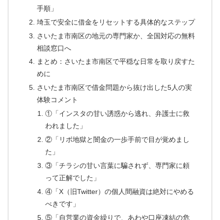
手順」
埼玉で安全に借金をリセットする具体的なステップ
さいたま市南区の地元の専門家か、全国対応の無料
相談窓口へ
まとめ：さいたま市南区で平穏な日常を取り戻すた
めに
さいたま市南区で借金問題から抜け出した5人の実
体験コメント
①「インスタの甘い誘惑から逃れ、弁護士に救
われました」
②「リボ地獄と闇金の一歩手前で目が覚めまし
た」
③「チラシの甘い言葉に騙されず、専門家に頼
って正解でした」
④「X（旧Twitter）の個人間融資は絶対にやめる
べきです」
⑤「自営業の資金繰りで、あわや口座凍結の危