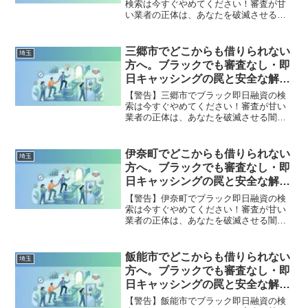
検索は今すぐやめてください！審査が甘
い業者の正体は、あなたを破滅させる闇
金です。どこからも借りられない状態
は、法的な手続きでリセット可能です。
小鹿野町で違法業者を避け、借金地獄か
三郷市でどこからも借りられない
埼玉
ら抜け出した方々の実体験と確実な解決
方へ。ブラックでも審査なし・即
策を完全公開。
日キャッシングの罠と安全な解決
策
【警告】三郷市でブラック即日融資の検
索は今すぐやめてください！審査が甘い
業者の正体は、あなたを破滅させる闇金
です。どこからも借りられない状態は、
法的な手続きでリセット可能です。三郷
市で違法業者を避け、借金地獄から抜け
伊奈町でどこからも借りられない
埼玉
出した方々の実体験と確実な解決策を完
方へ。ブラックでも審査なし・即
全公開。
日キャッシングの罠と安全な解決
策
【警告】伊奈町でブラック即日融資の検
索は今すぐやめてください！審査が甘い
業者の正体は、あなたを破滅させる闇金
です。どこからも借りられない状態は、
法的な手続きでリセット可能です。伊奈
町で違法業者を避け、借金地獄から抜け
飯能市でどこからも借りられない
埼玉
出した方々の実体験と確実な解決策を完
方へ。ブラックでも審査なし・即
全公開。
日キャッシングの罠と安全な解決
策
【警告】飯能市でブラック即日融資の検