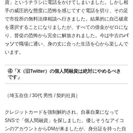
資」というチラシに電話をかけてしまいました。しかし相
手の威圧的な態度に恐怖を感じてすぐ電話を切り、その足
で市役所の無料法律相談へ行きました。結果的に自己破産
を選択することになりましたが、すべての借金がゼロにな
り、督促の恐怖から完全に解放されました。今は中古の
パ
ッソ
で職場に通い、身の丈に合った生活を心から楽しんで
います。
④「X（旧Twitter）の個人間融資は絶対にやめるべき
です」
（埼玉在住 / 30代 男性 / 契約社員）
クレジットカードを強制解約され、自暴自棄になって
SNSで「個人間融資」を探しました。優しそうなアイコ
ンのアカウントからDMが来ましたが、身分証を持った自