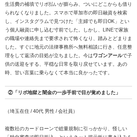
生活費の補填でリボ払いが膨らみ、ついにどこからも借り
られなくなりました。スマホで草加市の即日融資を検索
し、インスタグラムで見つけた「主婦でも即日OK」とい
う個人融資に申し込む寸前でした。しかし、LINEで家族
の職場や連絡先まで要求されて怖くなり、踏みとどまりま
した。すぐに地元の法律事務所へ無料相談に行き、任意整
理をして返済の目処が立ちました。今は
ワゴンアール
で子
供の送迎をする、平穏な日常を取り戻せています。あの
時、甘い言葉に乗らなくて本当に良かったです。
②「リボ地獄と闇金の一歩手前で目が覚めました」
（埼玉在住 / 40代 男性 / 会社員）
複数社のカードローンで総量規制に引っかかり、怪しい