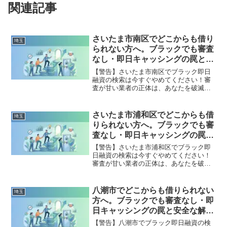
関連記事
さいたま市南区でどこからも借り
埼玉
られない方へ。ブラックでも審査
なし・即日キャッシングの罠と安
全な解決策
【警告】さいたま市南区でブラック即日
融資の検索は今すぐやめてください！審
査が甘い業者の正体は、あなたを破滅さ
せる闇金です。どこからも借りられない
状態は、法的な手続きでリセット可能で
す。さいたま市南区で違法業者を避け、
さいたま市浦和区でどこからも借
埼玉
借金地獄から抜け出した方々の実体験と
りられない方へ。ブラックでも審
確実な解決策を完全公開。
査なし・即日キャッシングの罠と
安全な解決策
【警告】さいたま市浦和区でブラック即
日融資の検索は今すぐやめてください！
審査が甘い業者の正体は、あなたを破滅
させる闇金です。どこからも借りられな
い状態は、法的な手続きでリセット可能
です。さいたま市浦和区で違法業者を避
八潮市でどこからも借りられない
埼玉
け、借金地獄から抜け出した方々の実体
方へ。ブラックでも審査なし・即
験と確実な解決策を完全公開。
日キャッシングの罠と安全な解決
策
【警告】八潮市でブラック即日融資の検