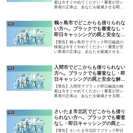
索は今すぐやめてください！審査が甘い
業者の正体は、あなたを破滅させる闇金
です。どこからも借りられない状態は、
法的な手続きでリセット可能です。八潮
市で違法業者を避け、借金地獄から抜け
鶴ヶ島市でどこからも借りられな
埼玉
出した方々の実体験と確実な解決策を完
い方へ。ブラックでも審査なし・
全公開。
即日キャッシングの罠と安全な解
決策
【警告】鶴ヶ島市でブラック即日融資の
検索は今すぐやめてください！審査が甘
い業者の正体は、あなたを破滅させる闇
金です。どこからも借りられない状態
は、法的な手続きでリセット可能です。
鶴ヶ島市で違法業者を避け、借金地獄か
入間市でどこからも借りられない
埼玉
ら抜け出した方々の実体験と確実な解決
方へ。ブラックでも審査なし・即
策を完全公開。
日キャッシングの罠と安全な解決
策
【警告】入間市でブラック即日融資の検
索は今すぐやめてください！審査が甘い
業者の正体は、あなたを破滅させる闇金
です。どこからも借りられない状態は、
法的な手続きでリセット可能です。入間
市で違法業者を避け、借金地獄から抜け
さいたま市北区でどこからも借り
埼玉
出した方々の実体験と確実な解決策を完
られない方へ。ブラックでも審査
全公開。
なし・即日キャッシングの罠と安
全な解決策
【警告】さいたま市北区でブラック即日