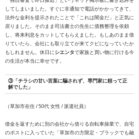
「独自審査で即日振込」というネット掲示板に書き込みを
してしまいました。すぐに非通知で電話がかかってきて、
法外な金利を提示されたことで「これは闇金だ」と正気に
戻りました。そのまま司法書士の先生に債務整理を依頼
し、将来利息をカットしてもらえました。もしあのまま借
りていたら、会社にも取り立てが来てクビになっていたか
もしれません。休日に
シエンタ
で家族と買い物に行ける今
の生活が本当に幸せです。
③「チラシの甘い言葉に騙されず、専門家に頼って正
解でした」
（草加市在住 / 50代 女性 / 派遣社員）
借金を返すために別の会社から借りる自転車操業で、自宅
のポストに入っていた「草加市の方限定・ブラックでも融