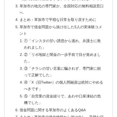
草加市の地元の専門家か、全国対応の無料相談窓口
へ
まとめ：草加市で平穏な日常を取り戻すために
草加市で借金問題から抜け出した5人の実体験コメ
ント
①「インスタの甘い誘惑から逃れ、弁護士に救
われました」
②「リボ地獄と闇金の一歩手前で目が覚めまし
た」
③「チラシの甘い言葉に騙されず、専門家に頼
って正解でした」
④「X（旧Twitter）の個人間融資は絶対にやめる
べきです」
⑤「自営業の資金繰りで、あわや口座凍結の危
機でした」
借金問題に関する草加市のよくあるQ&A