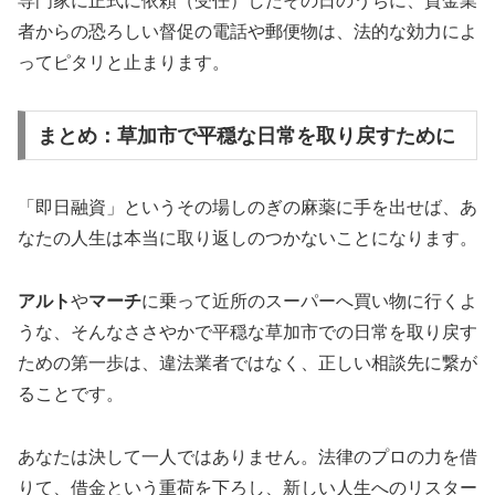
専門家に正式に依頼（受任）したその日のうちに、貸金業
者からの恐ろしい督促の電話や郵便物は、法的な効力によ
ってピタリと止まります。
まとめ：草加市で平穏な日常を取り戻すために
「即日融資」というその場しのぎの麻薬に手を出せば、あ
なたの人生は本当に取り返しのつかないことになります。
アルト
や
マーチ
に乗って近所のスーパーへ買い物に行くよ
うな、そんなささやかで平穏な草加市での日常を取り戻す
ための第一歩は、違法業者ではなく、正しい相談先に繋が
ることです。
あなたは決して一人ではありません。法律のプロの力を借
りて、借金という重荷を下ろし、新しい人生へのリスター