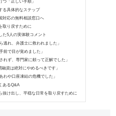
打つ「正しい手順」
する具体的なステップ
国対応の無料相談窓口へ
を取り戻すために
した5人の実体験コメント
ら逃れ、弁護士に救われました」
手前で目が覚めました」
されず、専門家に頼って正解でした」
個人間融資は絶対にやめるべきです」
あわや口座凍結の危機でした」
あるQ&A
ら抜け出し、平穏な日常を取り戻すために