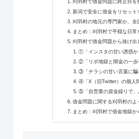
刈羽村で借金問題に終止符を
新潟で安全に借金をリセット
刈羽村の地元の専門家か、全
まとめ：刈羽村で平穏な日常
刈羽村で借金問題から抜け出
①「インスタの甘い誘惑か
②「リボ地獄と闇金の一歩
③「チラシの甘い言葉に騙
④「X（旧Twitter）の
⑤「自営業の資金繰りで、
借金問題に関する刈羽村のよく
まとめ：刈羽村で借金地獄か