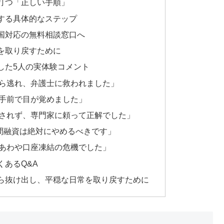
打つ「正しい手順」
する具体的なステップ
国対応の無料相談窓口へ
を取り戻すために
した5人の実体験コメント
ら逃れ、弁護士に救われました」
手前で目が覚めました」
されず、専門家に頼って正解でした」
個人間融資は絶対にやめるべきです」
あわや口座凍結の危機でした」
あるQ&A
ら抜け出し、平穏な日常を取り戻すために