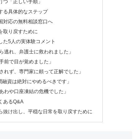
打つ「正しい手順」
する具体的なステップ
国対応の無料相談窓口へ
を取り戻すために
した5人の実体験コメント
ら逃れ、弁護士に救われました」
手前で目が覚めました」
されず、専門家に頼って正解でした」
個人間融資は絶対にやめるべきです」
あわや口座凍結の危機でした」
あるQ&A
ら抜け出し、平穏な日常を取り戻すために