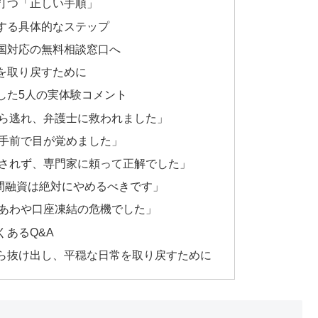
打つ「正しい手順」
する具体的なステップ
国対応の無料相談窓口へ
を取り戻すために
した5人の実体験コメント
ら逃れ、弁護士に救われました」
手前で目が覚めました」
されず、専門家に頼って正解でした」
個人間融資は絶対にやめるべきです」
あわや口座凍結の危機でした」
あるQ&A
ら抜け出し、平穏な日常を取り戻すために