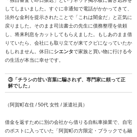
「独自審査で即日振込」というネット掲示板に書き込みを
してしまいました。すぐに非通知で電話がかかってきて、
法外な金利を提示されたことで「これは闇金だ」と正気に
戻りました。そのまま司法書士の先生に債務整理を依頼
し、将来利息をカットしてもらえました。もしあのまま借
りていたら、会社にも取り立てが来てクビになっていたか
もしれません。休日に
シエンタ
で家族と買い物に行ける今
の生活が本当に幸せです。
③「チラシの甘い言葉に騙されず、専門家に頼って正
解でした」
（阿賀町在住 / 50代 女性 / 派遣社員）
借金を返すために別の会社から借りる自転車操業で、自宅
のポストに入っていた「阿賀町の方限定・ブラックでも融