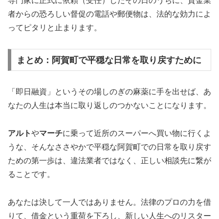
専門家に正式に依頼（受任）したその日のうちに、貸金業
者からの恐ろしい督促の電話や郵便物は、法的な効力によ
ってピタリと止まります。
まとめ：阿賀町で平穏な日常を取り戻すために
「即日融資」というその場しのぎの麻薬に手を出せば、あ
なたの人生は本当に取り返しのつかないことになります。
アルト
や
マーチ
に乗って近所のスーパーへ買い物に行くよ
うな、そんなささやかで平穏な阿賀町での日常を取り戻す
ための第一歩は、違法業者ではなく、正しい相談先に繋が
ることです。
あなたは決して一人ではありません。法律のプロの力を借
りて、借金という重荷を下ろし、新しい人生へのリスター