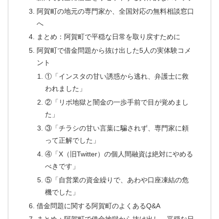
阿賀町の地元の専門家か、全国対応の無料相談窓口
へ
まとめ：阿賀町で平穏な日常を取り戻すために
阿賀町で借金問題から抜け出した5人の実体験コメ
ント
①「インスタの甘い誘惑から逃れ、弁護士に救
われました」
②「リボ地獄と闇金の一歩手前で目が覚めまし
た」
③「チラシの甘い言葉に騙されず、専門家に頼
って正解でした」
④「X（旧Twitter）の個人間融資は絶対にやめる
べきです」
⑤「自営業の資金繰りで、あわや口座凍結の危
機でした」
借金問題に関する阿賀町のよくあるQ&A