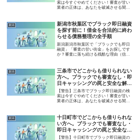
索は今すぐやめてください！審査が甘い
業者の正体は、あなたを破滅させる闇金
です。どこからも借りられない状態は、
法的な手続きでリセット可能です。湯沢
町で違法業者を避け、借金地獄から抜け
新潟市秋葉区でブラック即日融資
新潟
出した方々の実体験と確実な解決策を完
を探す前に！借金を合法的に終わ
全公開。
らせる債務整理の全手順
新潟新潟市秋葉区で「ブラックでも即日
融資」「審査の甘い街金」をお探しです
か？審査に落ち続ける残酷な理由（信用
情報と申し込みブラック）から、絶対に
手を出してはいけないソフト闇金の実態
まで徹底解説。多重債務の地獄から抜け
三条市でどこからも借りられない
新潟
出し、合法的に借金を減額・免除する
方へ。ブラックでも審査なし・即
「債務整理」の正しい知識と、今すぐ督
日キャッシングの罠と安全な解決
促を止める無料相談窓口をご案内しま
策
す。
【警告】三条市でブラック即日融資の検
索は今すぐやめてください！審査が甘い
業者の正体は、あなたを破滅させる闇金
です。どこからも借りられない状態は、
法的な手続きでリセット可能です。三条
市で違法業者を避け、借金地獄から抜け
十日町市でどこからも借りられな
新潟
出した方々の実体験と確実な解決策を完
い方へ。ブラックでも審査なし・
全公開。
即日キャッシングの罠と安全な解
決策
【警告】十日町市でブラック即日融資の