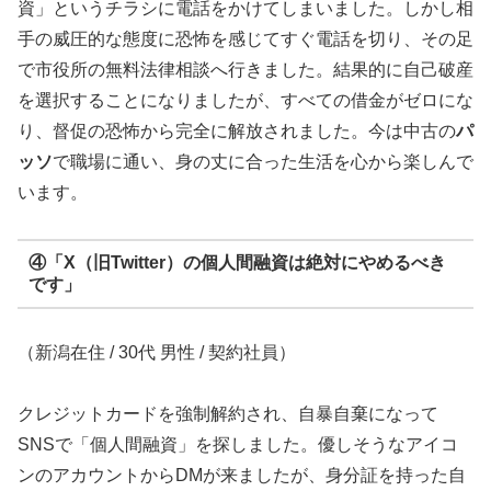
資」というチラシに電話をかけてしまいました。しかし相
手の威圧的な態度に恐怖を感じてすぐ電話を切り、その足
で市役所の無料法律相談へ行きました。結果的に自己破産
を選択することになりましたが、すべての借金がゼロにな
り、督促の恐怖から完全に解放されました。今は中古の
パ
ッソ
で職場に通い、身の丈に合った生活を心から楽しんで
います。
④「X（旧Twitter）の個人間融資は絶対にやめるべき
です」
（新潟在住 / 30代 男性 / 契約社員）
クレジットカードを強制解約され、自暴自棄になって
SNSで「個人間融資」を探しました。優しそうなアイコ
ンのアカウントからDMが来ましたが、身分証を持った自