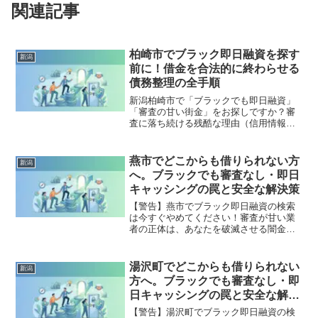
関連記事
柏崎市でブラック即日融資を探す
新潟
前に！借金を合法的に終わらせる
債務整理の全手順
新潟柏崎市で「ブラックでも即日融資」
「審査の甘い街金」をお探しですか？審
査に落ち続ける残酷な理由（信用情報と
申し込みブラック）から、絶対に手を出
してはいけないソフト闇金の実態まで徹
底解説。多重債務の地獄から抜け出し、
燕市でどこからも借りられない方
新潟
合法的に借金を減額・免除する「債務整
へ。ブラックでも審査なし・即日
理」の正しい知識と、今すぐ督促を止め
キャッシングの罠と安全な解決策
る無料相談窓口をご案内します。
【警告】燕市でブラック即日融資の検索
は今すぐやめてください！審査が甘い業
者の正体は、あなたを破滅させる闇金で
す。どこからも借りられない状態は、法
的な手続きでリセット可能です。燕市で
違法業者を避け、借金地獄から抜け出し
湯沢町でどこからも借りられない
新潟
た方々の実体験と確実な解決策を完全公
方へ。ブラックでも審査なし・即
開。
日キャッシングの罠と安全な解決
策
【警告】湯沢町でブラック即日融資の検