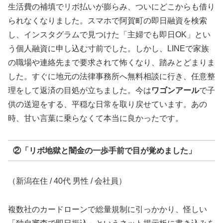
生活費の補填でリボ払いが膨らみ、ついにどこからも借り
られなくなりました。スマホで阿賀町の即日融資を検索
し、インスタグラムで見つけた「主婦でも即日OK」とい
う個人融資に申し込む寸前でした。しかし、LINEで家族
の職場や連絡先まで要求されて怖くなり、踏みとどまりま
した。すぐに地元の法律事務所へ無料相談に行き、任意整
理をして返済の目処が立ちました。今は
ワゴンアール
で子
供の送迎をする、平穏な日常を取り戻せています。あの
時、甘い言葉に乗らなくて本当に良かったです。
②「リボ地獄と闇金の一歩手前で目が覚めました」
（新潟在住 / 40代 男性 / 会社員）
複数社のカードローンで総量規制に引っかかり、怪しい