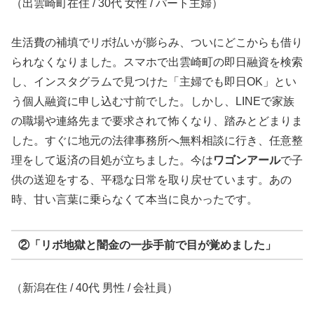
（出雲崎町在住 / 30代 女性 / パート主婦）
生活費の補填でリボ払いが膨らみ、ついにどこからも借り
られなくなりました。スマホで出雲崎町の即日融資を検索
し、インスタグラムで見つけた「主婦でも即日OK」とい
う個人融資に申し込む寸前でした。しかし、LINEで家族
の職場や連絡先まで要求されて怖くなり、踏みとどまりま
した。すぐに地元の法律事務所へ無料相談に行き、任意整
理をして返済の目処が立ちました。今は
ワゴンアール
で子
供の送迎をする、平穏な日常を取り戻せています。あの
時、甘い言葉に乗らなくて本当に良かったです。
②「リボ地獄と闇金の一歩手前で目が覚めました」
（新潟在住 / 40代 男性 / 会社員）