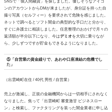
SNSで「個人間融資」を探しました。優しそうなアイコ
ンのアカウントからDMが来ましたが、身分証を持った自
撮り写真（セルフィー）を要求されて危険を感じました。
ネットで調べるとソフト闇金の典型的な手口だと分かり、
すぐに弁護士に相談しました。任意整理のおかげで月々の
返済額が半分以下になり、今は
デミオ
を大切に乗りなが
ら、少しずつですが貯金もできるようになりました。
⑤「自営業の資金繰りで、あわや口座凍結の危機でし
た」
（出雲崎町在住 / 40代 男性 / 自営業）
売上が激減し、正規の金融機関からは一切相手にされなく
なりました。焦って「出雲崎町 審査激甘 ビジネスロー
ン」と検索し、ファクタリングを装った闇金業者に申し込