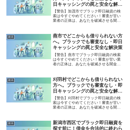
実な解決策を完全公開。
日キャッシングの罠と安全な解決
策
【警告】加茂市でブラック即日融資の検
索は今すぐやめてください！審査が甘い
業者の正体は、あなたを破滅させる闇金
です。どこからも借りられない状態は、
法的な手続きでリセット可能です。加茂
市で違法業者を避け、借金地獄から抜け
燕市でどこからも借りられない方
新潟
出した方々の実体験と確実な解決策を完
へ。ブラックでも審査なし・即日
全公開。
キャッシングの罠と安全な解決策
【警告】燕市でブラック即日融資の検索
は今すぐやめてください！審査が甘い業
者の正体は、あなたを破滅させる闇金で
す。どこからも借りられない状態は、法
的な手続きでリセット可能です。燕市で
違法業者を避け、借金地獄から抜け出し
刈羽村でどこからも借りられない
新潟
た方々の実体験と確実な解決策を完全公
方へ。ブラックでも審査なし・即
開。
日キャッシングの罠と安全な解決
策
【警告】刈羽村でブラック即日融資の検
索は今すぐやめてください！審査が甘い
業者の正体は、あなたを破滅させる闇金
です。どこからも借りられない状態は、
法的な手続きでリセット可能です。刈羽
村で違法業者を避け、借金地獄から抜け
新潟市西区でブラック即日融資を
新潟
出した方々の実体験と確実な解決策を完
探す前に！借金を合法的に終わら