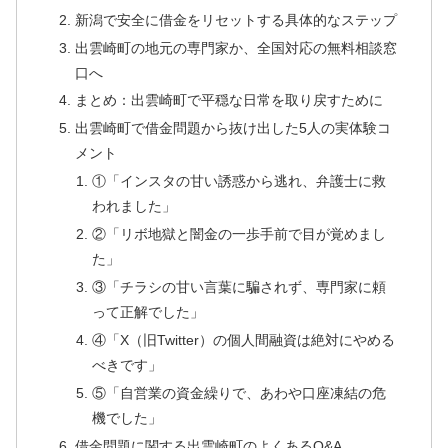
新潟で安全に借金をリセットする具体的なステップ
出雲崎町の地元の専門家か、全国対応の無料相談窓
口へ
まとめ：出雲崎町で平穏な日常を取り戻すために
出雲崎町で借金問題から抜け出した5人の実体験コ
メント
①「インスタの甘い誘惑から逃れ、弁護士に救
われました」
②「リボ地獄と闇金の一歩手前で目が覚めまし
た」
③「チラシの甘い言葉に騙されず、専門家に頼
って正解でした」
④「X（旧Twitter）の個人間融資は絶対にやめる
べきです」
⑤「自営業の資金繰りで、あわや口座凍結の危
機でした」
借金問題に関する出雲崎町のよくあるQ&A