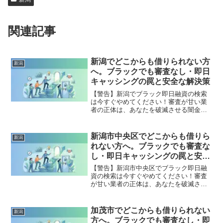
関連記事
新潟でどこからも借りられない方
新潟
へ。ブラックでも審査なし・即日
キャッシングの罠と安全な解決策
【警告】新潟でブラック即日融資の検索
は今すぐやめてください！審査が甘い業
者の正体は、あなたを破滅させる闇金で
す。どこからも借りられない状態は、法
的な手続きでリセット可能です。新潟で
違法業者を避け、借金地獄から抜け出し
新潟市中央区でどこからも借りら
新潟
た方々の実体験と確実な解決策を完全公
れない方へ。ブラックでも審査な
開。
し・即日キャッシングの罠と安全
な解決策
【警告】新潟市中央区でブラック即日融
資の検索は今すぐやめてください！審査
が甘い業者の正体は、あなたを破滅させ
る闇金です。どこからも借りられない状
態は、法的な手続きでリセット可能で
す。新潟市中央区で違法業者を避け、借
加茂市でどこからも借りられない
新潟
金地獄から抜け出した方々の実体験と確
方へ。ブラックでも審査なし・即