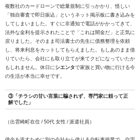
複数社のカードローンで総量規制に引っかかり、怪しい
「独自審査で即日振込」というネット掲示板に書き込みを
してしまいました。すぐに非通知で電話がかかってきて、
法外な金利を提示されたことで「これは闇金だ」と正気に
戻りました。そのまま司法書士の先生に債務整理を依頼
し、将来利息をカットしてもらえました。もしあのまま借
りていたら、会社にも取り立てが来てクビになっていたか
もしれません。休日に
シエンタ
で家族と買い物に行ける今
の生活が本当に幸せです。
③「チラシの甘い言葉に騙されず、専門家に頼って正
解でした」
（出雲崎町在住 / 50代 女性 / 派遣社員）
借金を返すために別の会社から借りる自転車操業で、自宅