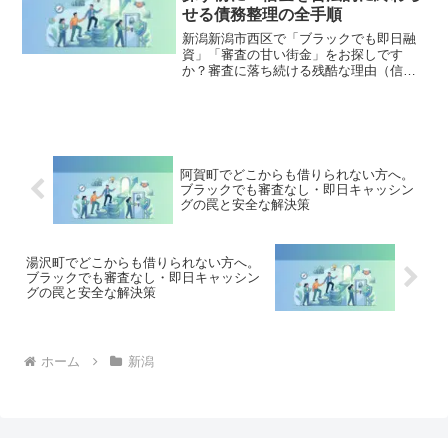
全公開。
せる債務整理の全手順
新潟新潟市西区で「ブラックでも即日融
資」「審査の甘い街金」をお探しです
か？審査に落ち続ける残酷な理由（信用
情報と申し込みブラック）から、絶対に
手を出してはいけないソフト闇金の実態
まで徹底解説。多重債務の地獄から抜け
出し、合法的に借金を減額・免除する
「債務整理」の正しい知識と、今すぐ督
促を止める無料相談窓口をご案内しま
阿賀町でどこからも借りられない方へ。
す。
ブラックでも審査なし・即日キャッシン
グの罠と安全な解決策
湯沢町でどこからも借りられない方へ。
ブラックでも審査なし・即日キャッシン
グの罠と安全な解決策
ホーム
新潟