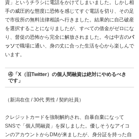
資」というチラシに電話をかけてしまいました。しかし相
手の威圧的な態度に恐怖を感じてすぐ電話を切り、その足
で市役所の無料法律相談へ行きました。結果的に自己破産
を選択することになりましたが、すべての借金がゼロにな
り、督促の恐怖から完全に解放されました。今は中古の
パ
ッソ
で職場に通い、身の丈に合った生活を心から楽しんで
います。
④「X（旧Twitter）の個人間融資は絶対にやめるべき
です」
（新潟在住 / 30代 男性 / 契約社員）
クレジットカードを強制解約され、自暴自棄になって
SNSで「個人間融資」を探しました。優しそうなアイコ
ンのアカウントからDMが来ましたが、身分証を持った自