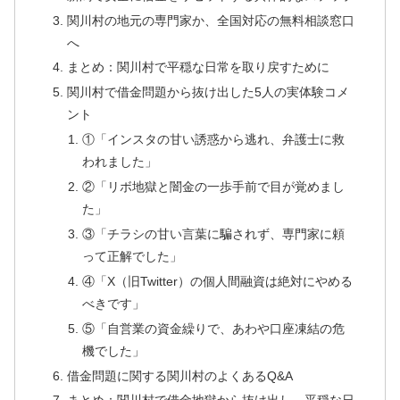
関川村の地元の専門家か、全国対応の無料相談窓口
へ
まとめ：関川村で平穏な日常を取り戻すために
関川村で借金問題から抜け出した5人の実体験コメ
ント
①「インスタの甘い誘惑から逃れ、弁護士に救
われました」
②「リボ地獄と闇金の一歩手前で目が覚めまし
た」
③「チラシの甘い言葉に騙されず、専門家に頼
って正解でした」
④「X（旧Twitter）の個人間融資は絶対にやめる
べきです」
⑤「自営業の資金繰りで、あわや口座凍結の危
機でした」
借金問題に関する関川村のよくあるQ&A