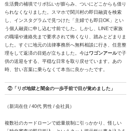
生活費の補填でリボ払いが膨らみ、ついにどこからも借り
られなくなりました。スマホで関川村の即日融資を検索
し、インスタグラムで見つけた「主婦でも即日OK」とい
う個人融資に申し込む寸前でした。しかし、LINEで家族
の職場や連絡先まで要求されて怖くなり、踏みとどまりま
した。すぐに地元の法律事務所へ無料相談に行き、任意整
理をして返済の目処が立ちました。今は
ワゴンアール
で子
供の送迎をする、平穏な日常を取り戻せています。あの
時、甘い言葉に乗らなくて本当に良かったです。
②「リボ地獄と闇金の一歩手前で目が覚めました」
（新潟在住 / 40代 男性 / 会社員）
複数社のカードローンで総量規制に引っかかり、怪しい