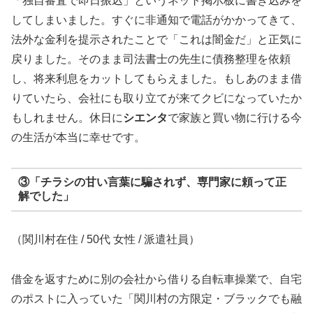
「独自審査で即日振込」というネット掲示板に書き込みを
してしまいました。すぐに非通知で電話がかかってきて、
法外な金利を提示されたことで「これは闇金だ」と正気に
戻りました。そのまま司法書士の先生に債務整理を依頼
し、将来利息をカットしてもらえました。もしあのまま借
りていたら、会社にも取り立てが来てクビになっていたか
もしれません。休日に
シエンタ
で家族と買い物に行ける今
の生活が本当に幸せです。
③「チラシの甘い言葉に騙されず、専門家に頼って正
解でした」
（関川村在住 / 50代 女性 / 派遣社員）
借金を返すために別の会社から借りる自転車操業で、自宅
のポストに入っていた「関川村の方限定・ブラックでも融