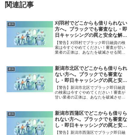
関連記事
刈羽村でどこからも借りられない
新潟
方へ。ブラックでも審査なし・即
日キャッシングの罠と安全な解決
策
【警告】刈羽村でブラック即日融資の検
索は今すぐやめてください！審査が甘い
業者の正体は、あなたを破滅させる闇金
です。どこからも借りられない状態は、
法的な手続きでリセット可能です。刈羽
村で違法業者を避け、借金地獄から抜け
新潟市北区でどこからも借りられ
新潟
出した方々の実体験と確実な解決策を完
ない方へ。ブラックでも審査な
全公開。
し・即日キャッシングの罠と安全
な解決策
【警告】新潟市北区でブラック即日融資
の検索は今すぐやめてください！審査が
甘い業者の正体は、あなたを破滅させる
闇金です。どこからも借りられない状態
は、法的な手続きでリセット可能です。
新潟市北区で違法業者を避け、借金地獄
新潟市西蒲区でどこからも借りら
新潟
から抜け出した方々の実体験と確実な解
れない方へ。ブラックでも審査な
決策を完全公開。
し・即日キャッシングの罠と安全
な解決策
【警告】新潟市西蒲区でブラック即日融