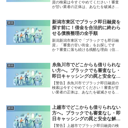
資の検索は今すぐやめてください！審査
が甘い業者の正体は、あなたを破滅させ
る闇金です。どこからも借りられない状
態は、法的な手続きでリセット可能で
す。新潟市西蒲区で違法業者を避け、借
新潟市東区でブラック即日融資を
新潟
金地獄から抜け出した方々の実体験と確
探す前に！借金を合法的に終わら
実な解決策を完全公開。
せる債務整理の全手順
新潟新潟市東区で「ブラックでも即日融
資」「審査の甘い街金」をお探しです
か？審査に落ち続ける残酷な理由（信用
情報と申し込みブラック）から、絶対に
手を出してはいけないソフト闇金の実態
まで徹底解説。多重債務の地獄から抜け
糸魚川市でどこからも借りられな
新潟
出し、合法的に借金を減額・免除する
い方へ。ブラックでも審査なし・
「債務整理」の正しい知識と、今すぐ督
即日キャッシングの罠と安全な解
促を止める無料相談窓口をご案内しま
決策
す。
【警告】糸魚川市でブラック即日融資の
検索は今すぐやめてください！審査が甘
い業者の正体は、あなたを破滅させる闇
金です。どこからも借りられない状態
は、法的な手続きでリセット可能です。
糸魚川市で違法業者を避け、借金地獄か
上越市でどこからも借りられない
新潟
ら抜け出した方々の実体験と確実な解決
方へ。ブラックでも審査なし・即
策を完全公開。
日キャッシングの罠と安全な解決
策
【警告】上越市でブラック即日融資の検