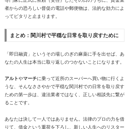
専門家に正式に依頼（受任）したその日のうちに、貸金業
者からの恐ろしい督促の電話や郵便物は、法的な効力によ
ってピタリと止まります。
まとめ：関川村で平穏な日常を取り戻すために
「即日融資」というその場しのぎの麻薬に手を出せば、あ
なたの人生は本当に取り返しのつかないことになります。
アルト
や
マーチ
に乗って近所のスーパーへ買い物に行くよ
うな、そんなささやかで平穏な関川村での日常を取り戻す
ための第一歩は、違法業者ではなく、正しい相談先に繋が
ることです。
あなたは決して一人ではありません。法律のプロの力を借
りて、借金という重荷を下ろし、新しい人生へのリスター