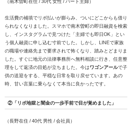
（南木曽町在住 / 30代 女性 / パート主婦）
生活費の補填でリボ払いが膨らみ、ついにどこからも借り
られなくなりました。スマホで南木曽町の即日融資を検索
し、インスタグラムで見つけた「主婦でも即日OK」とい
う個人融資に申し込む寸前でした。しかし、LINEで家族
の職場や連絡先まで要求されて怖くなり、踏みとどまりま
した。すぐに地元の法律事務所へ無料相談に行き、任意整
理をして返済の目処が立ちました。今は
ワゴンアール
で子
供の送迎をする、平穏な日常を取り戻せています。あの
時、甘い言葉に乗らなくて本当に良かったです。
②「リボ地獄と闇金の一歩手前で目が覚めました」
（長野在住 / 40代 男性 / 会社員）