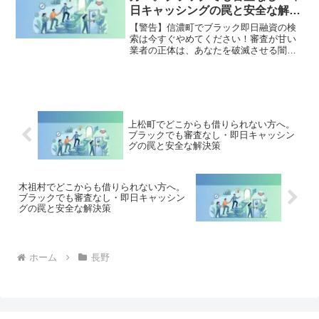
全公開。
日キャッシングの罠と安全な解決
策
【警告】信濃町でブラック即日融資の検
索は今すぐやめてください！審査が甘い
業者の正体は、あなたを破滅させる闇金
です。どこからも借りられない状態は、
法的な手続きでリセット可能です。信濃
町で違法業者を避け、借金地獄から抜け
出した方々の実体験と確実な解決策を完
全公開。
上松町でどこからも借りられない方へ。
ブラックでも審査なし・即日キャッシン
グの罠と安全な解決策
木祖村でどこからも借りられない方へ。
ブラックでも審査なし・即日キャッシン
グの罠と安全な解決策
ホーム
長野