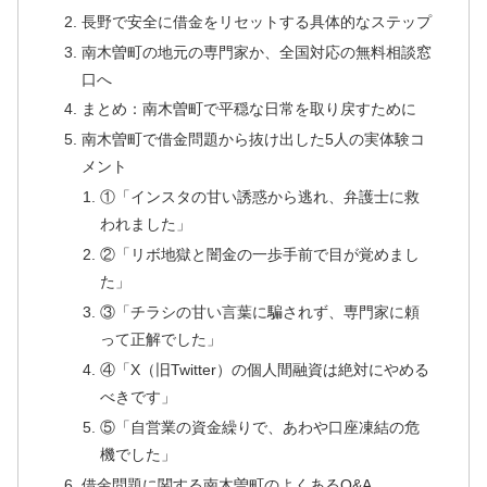
長野で安全に借金をリセットする具体的なステップ
南木曽町の地元の専門家か、全国対応の無料相談窓
口へ
まとめ：南木曽町で平穏な日常を取り戻すために
南木曽町で借金問題から抜け出した5人の実体験コ
メント
①「インスタの甘い誘惑から逃れ、弁護士に救
われました」
②「リボ地獄と闇金の一歩手前で目が覚めまし
た」
③「チラシの甘い言葉に騙されず、専門家に頼
って正解でした」
④「X（旧Twitter）の個人間融資は絶対にやめる
べきです」
⑤「自営業の資金繰りで、あわや口座凍結の危
機でした」
借金問題に関する南木曽町のよくあるQ&A