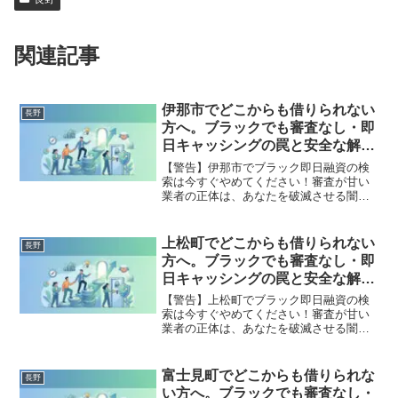
関連記事
伊那市でどこからも借りられない
長野
方へ。ブラックでも審査なし・即
日キャッシングの罠と安全な解決
策
【警告】伊那市でブラック即日融資の検
索は今すぐやめてください！審査が甘い
業者の正体は、あなたを破滅させる闇金
です。どこからも借りられない状態は、
法的な手続きでリセット可能です。伊那
市で違法業者を避け、借金地獄から抜け
上松町でどこからも借りられない
長野
出した方々の実体験と確実な解決策を完
方へ。ブラックでも審査なし・即
全公開。
日キャッシングの罠と安全な解決
策
【警告】上松町でブラック即日融資の検
索は今すぐやめてください！審査が甘い
業者の正体は、あなたを破滅させる闇金
です。どこからも借りられない状態は、
法的な手続きでリセット可能です。上松
町で違法業者を避け、借金地獄から抜け
富士見町でどこからも借りられな
長野
出した方々の実体験と確実な解決策を完
い方へ。ブラックでも審査なし・