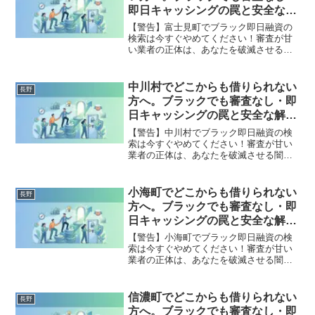
全公開。
即日キャッシングの罠と安全な解
決策
【警告】富士見町でブラック即日融資の
検索は今すぐやめてください！審査が甘
い業者の正体は、あなたを破滅させる闇
金です。どこからも借りられない状態
は、法的な手続きでリセット可能です。
富士見町で違法業者を避け、借金地獄か
中川村でどこからも借りられない
長野
ら抜け出した方々の実体験と確実な解決
方へ。ブラックでも審査なし・即
策を完全公開。
日キャッシングの罠と安全な解決
策
【警告】中川村でブラック即日融資の検
索は今すぐやめてください！審査が甘い
業者の正体は、あなたを破滅させる闇金
です。どこからも借りられない状態は、
法的な手続きでリセット可能です。中川
村で違法業者を避け、借金地獄から抜け
小海町でどこからも借りられない
長野
出した方々の実体験と確実な解決策を完
方へ。ブラックでも審査なし・即
全公開。
日キャッシングの罠と安全な解決
策
【警告】小海町でブラック即日融資の検
索は今すぐやめてください！審査が甘い
業者の正体は、あなたを破滅させる闇金
です。どこからも借りられない状態は、
法的な手続きでリセット可能です。小海
町で違法業者を避け、借金地獄から抜け
信濃町でどこからも借りられない
長野
出した方々の実体験と確実な解決策を完
方へ。ブラックでも審査なし・即