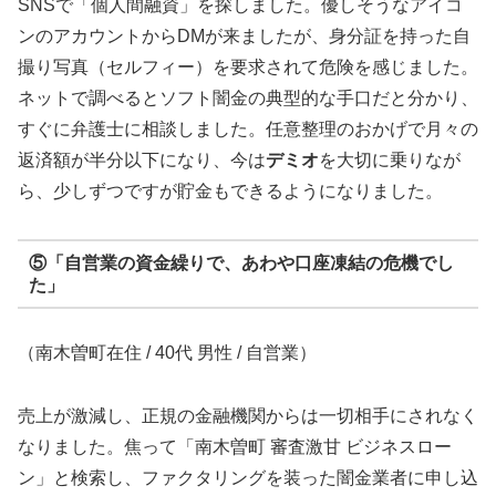
SNSで「個人間融資」を探しました。優しそうなアイコ
ンのアカウントからDMが来ましたが、身分証を持った自
撮り写真（セルフィー）を要求されて危険を感じました。
ネットで調べるとソフト闇金の典型的な手口だと分かり、
すぐに弁護士に相談しました。任意整理のおかげで月々の
返済額が半分以下になり、今は
デミオ
を大切に乗りなが
ら、少しずつですが貯金もできるようになりました。
⑤「自営業の資金繰りで、あわや口座凍結の危機でし
た」
（南木曽町在住 / 40代 男性 / 自営業）
売上が激減し、正規の金融機関からは一切相手にされなく
なりました。焦って「南木曽町 審査激甘 ビジネスロー
ン」と検索し、ファクタリングを装った闇金業者に申し込