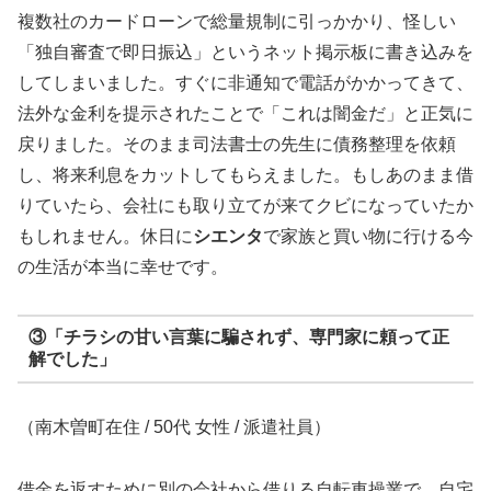
複数社のカードローンで総量規制に引っかかり、怪しい
「独自審査で即日振込」というネット掲示板に書き込みを
してしまいました。すぐに非通知で電話がかかってきて、
法外な金利を提示されたことで「これは闇金だ」と正気に
戻りました。そのまま司法書士の先生に債務整理を依頼
し、将来利息をカットしてもらえました。もしあのまま借
りていたら、会社にも取り立てが来てクビになっていたか
もしれません。休日に
シエンタ
で家族と買い物に行ける今
の生活が本当に幸せです。
③「チラシの甘い言葉に騙されず、専門家に頼って正
解でした」
（南木曽町在住 / 50代 女性 / 派遣社員）
借金を返すために別の会社から借りる自転車操業で、自宅