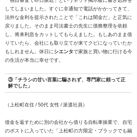
「独自審査で即日振込」というネット掲示板に書き込みを
してしまいました。すぐに非通知で電話がかかってきて、
法外な金利を提示されたことで「これは闇金だ」と正気に
戻りました。そのまま司法書士の先生に債務整理を依頼
し、将来利息をカットしてもらえました。もしあのまま借
りていたら、会社にも取り立てが来てクビになっていたか
もしれません。休日に
シエンタ
で家族と買い物に行ける今
の生活が本当に幸せです。
③「チラシの甘い言葉に騙されず、専門家に頼って正
解でした」
（上松町在住 / 50代 女性 / 派遣社員）
借金を返すために別の会社から借りる自転車操業で、自宅
のポストに入っていた「上松町の方限定・ブラックでも融