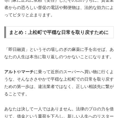
専門家に正式に依頼（受任）したその日のうちに、貸金業
者からの恐ろしい督促の電話や郵便物は、法的な効力によ
ってピタリと止まります。
まとめ：上松町で平穏な日常を取り戻すために
「即日融資」というその場しのぎの麻薬に手を出せば、あ
なたの人生は本当に取り返しのつかないことになります。
アルト
や
マーチ
に乗って近所のスーパーへ買い物に行くよ
うな、そんなささやかで平穏な上松町での日常を取り戻す
ための第一歩は、違法業者ではなく、正しい相談先に繋が
ることです。
あなたは決して一人ではありません。法律のプロの力を借
りて、借金という重荷を下ろし、新しい人生へのリスター