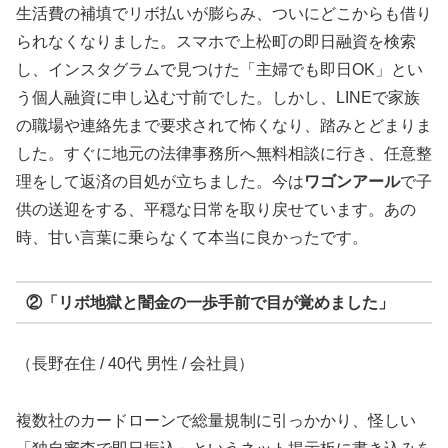
生活費の補填でリボ払いが膨らみ、ついにどこからも借り
られなくなりました。スマホで上松町の即日融資を検索
し、インスタグラムで見つけた「主婦でも即日OK」とい
う個人融資に申し込む寸前でした。しかし、LINEで家族
の職場や連絡先まで要求されて怖くなり、踏みとどまりま
した。すぐに地元の法律事務所へ無料相談に行き、任意整
理をして返済の目処が立ちました。今は
ワゴンアール
で子
供の送迎をする、平穏な日常を取り戻せています。あの
時、甘い言葉に乗らなくて本当に良かったです。
②「リボ地獄と闇金の一歩手前で目が覚めました」
（長野在住 / 40代 男性 / 会社員）
複数社のカードローンで総量規制に引っかかり、怪しい