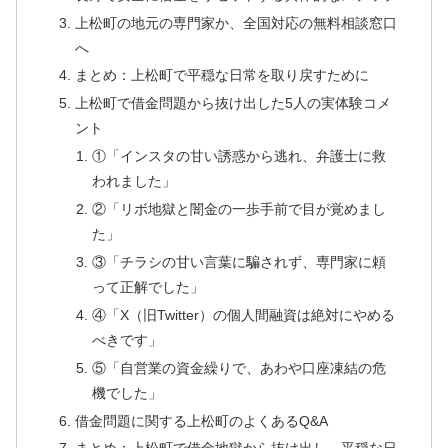
上松町の地元の専門家か、全国対応の無料相談窓口
へ
まとめ：上松町で平穏な日常を取り戻すために
上松町で借金問題から抜け出した5人の実体験コメ
ント
①「インスタの甘い誘惑から逃れ、弁護士に救
われました」
②「リボ地獄と闇金の一歩手前で目が覚めまし
た」
③「チラシの甘い言葉に騙されず、専門家に頼
って正解でした」
④「X（旧Twitter）の個人間融資は絶対にやめる
べきです」
⑤「自営業の資金繰りで、あわや口座凍結の危
機でした」
借金問題に関する上松町のよくあるQ&A