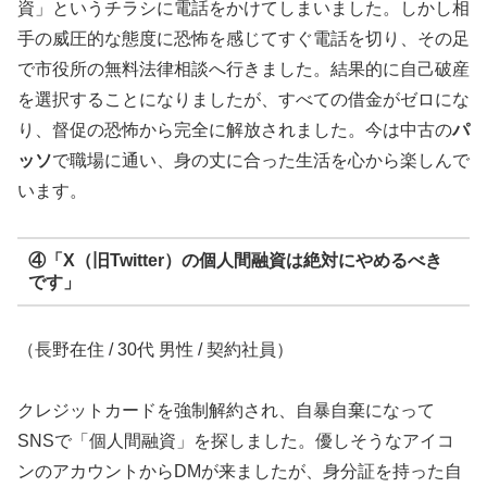
資」というチラシに電話をかけてしまいました。しかし相
手の威圧的な態度に恐怖を感じてすぐ電話を切り、その足
で市役所の無料法律相談へ行きました。結果的に自己破産
を選択することになりましたが、すべての借金がゼロにな
り、督促の恐怖から完全に解放されました。今は中古の
パ
ッソ
で職場に通い、身の丈に合った生活を心から楽しんで
います。
④「X（旧Twitter）の個人間融資は絶対にやめるべき
です」
（長野在住 / 30代 男性 / 契約社員）
クレジットカードを強制解約され、自暴自棄になって
SNSで「個人間融資」を探しました。優しそうなアイコ
ンのアカウントからDMが来ましたが、身分証を持った自