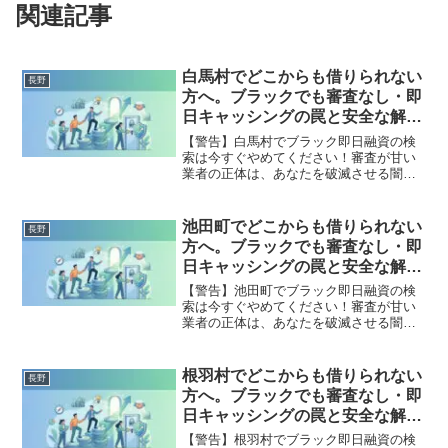
関連記事
白馬村でどこからも借りられない
長野
方へ。ブラックでも審査なし・即
日キャッシングの罠と安全な解決
策
【警告】白馬村でブラック即日融資の検
索は今すぐやめてください！審査が甘い
業者の正体は、あなたを破滅させる闇金
です。どこからも借りられない状態は、
法的な手続きでリセット可能です。白馬
村で違法業者を避け、借金地獄から抜け
池田町でどこからも借りられない
長野
出した方々の実体験と確実な解決策を完
方へ。ブラックでも審査なし・即
全公開。
日キャッシングの罠と安全な解決
策
【警告】池田町でブラック即日融資の検
索は今すぐやめてください！審査が甘い
業者の正体は、あなたを破滅させる闇金
です。どこからも借りられない状態は、
法的な手続きでリセット可能です。池田
町で違法業者を避け、借金地獄から抜け
根羽村でどこからも借りられない
長野
出した方々の実体験と確実な解決策を完
方へ。ブラックでも審査なし・即
全公開。
日キャッシングの罠と安全な解決
策
【警告】根羽村でブラック即日融資の検