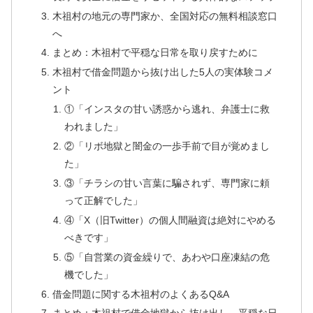
木祖村の地元の専門家か、全国対応の無料相談窓口
へ
まとめ：木祖村で平穏な日常を取り戻すために
木祖村で借金問題から抜け出した5人の実体験コメ
ント
①「インスタの甘い誘惑から逃れ、弁護士に救
われました」
②「リボ地獄と闇金の一歩手前で目が覚めまし
た」
③「チラシの甘い言葉に騙されず、専門家に頼
って正解でした」
④「X（旧Twitter）の個人間融資は絶対にやめる
べきです」
⑤「自営業の資金繰りで、あわや口座凍結の危
機でした」
借金問題に関する木祖村のよくあるQ&A