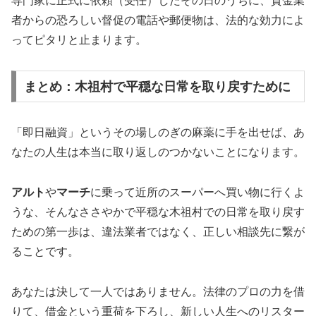
専門家に正式に依頼（受任）したその日のうちに、貸金業
者からの恐ろしい督促の電話や郵便物は、法的な効力によ
ってピタリと止まります。
まとめ：木祖村で平穏な日常を取り戻すために
「即日融資」というその場しのぎの麻薬に手を出せば、あ
なたの人生は本当に取り返しのつかないことになります。
アルト
や
マーチ
に乗って近所のスーパーへ買い物に行くよ
うな、そんなささやかで平穏な木祖村での日常を取り戻す
ための第一歩は、違法業者ではなく、正しい相談先に繋が
ることです。
あなたは決して一人ではありません。法律のプロの力を借
りて、借金という重荷を下ろし、新しい人生へのリスター