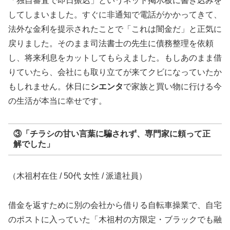
「独自審査で即日振込」というネット掲示板に書き込みを
してしまいました。すぐに非通知で電話がかかってきて、
法外な金利を提示されたことで「これは闇金だ」と正気に
戻りました。そのまま司法書士の先生に債務整理を依頼
し、将来利息をカットしてもらえました。もしあのまま借
りていたら、会社にも取り立てが来てクビになっていたか
もしれません。休日に
シエンタ
で家族と買い物に行ける今
の生活が本当に幸せです。
③「チラシの甘い言葉に騙されず、専門家に頼って正
解でした」
（木祖村在住 / 50代 女性 / 派遣社員）
借金を返すために別の会社から借りる自転車操業で、自宅
のポストに入っていた「木祖村の方限定・ブラックでも融