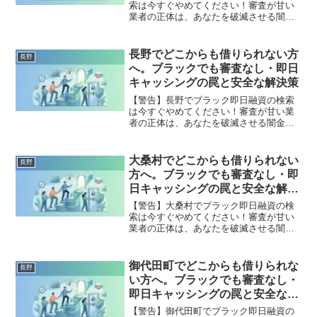
索は今すぐやめてください！審査が甘い
業者の正体は、あなたを破滅させる闇金
です。どこからも借りられない状態は、
法的な手続きでリセット可能です。山形
村で違法業者を避け、借金地獄から抜け
長野でどこからも借りられない方
長野
出した方々の実体験と確実な解決策を完
へ。ブラックでも審査なし・即日
全公開。
キャッシングの罠と安全な解決策
【警告】長野でブラック即日融資の検索
は今すぐやめてください！審査が甘い業
者の正体は、あなたを破滅させる闇金で
す。どこからも借りられない状態は、法
的な手続きでリセット可能です。長野で
違法業者を避け、借金地獄から抜け出し
大桑村でどこからも借りられない
長野
た方々の実体験と確実な解決策を完全公
方へ。ブラックでも審査なし・即
開。
日キャッシングの罠と安全な解決
策
【警告】大桑村でブラック即日融資の検
索は今すぐやめてください！審査が甘い
業者の正体は、あなたを破滅させる闇金
です。どこからも借りられない状態は、
法的な手続きでリセット可能です。大桑
村で違法業者を避け、借金地獄から抜け
御代田町でどこからも借りられな
長野
出した方々の実体験と確実な解決策を完
い方へ。ブラックでも審査なし・
全公開。
即日キャッシングの罠と安全な解
決策
【警告】御代田町でブラック即日融資の