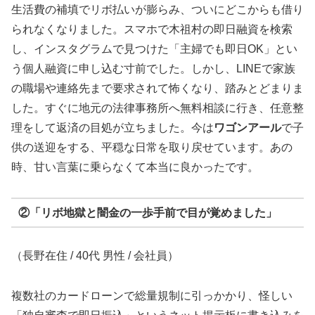
生活費の補填でリボ払いが膨らみ、ついにどこからも借り
られなくなりました。スマホで木祖村の即日融資を検索
し、インスタグラムで見つけた「主婦でも即日OK」とい
う個人融資に申し込む寸前でした。しかし、LINEで家族
の職場や連絡先まで要求されて怖くなり、踏みとどまりま
した。すぐに地元の法律事務所へ無料相談に行き、任意整
理をして返済の目処が立ちました。今は
ワゴンアール
で子
供の送迎をする、平穏な日常を取り戻せています。あの
時、甘い言葉に乗らなくて本当に良かったです。
②「リボ地獄と闇金の一歩手前で目が覚めました」
（長野在住 / 40代 男性 / 会社員）
複数社のカードローンで総量規制に引っかかり、怪しい