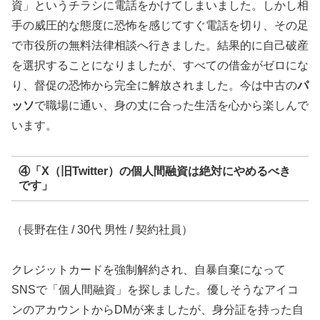
資」というチラシに電話をかけてしまいました。しかし相
手の威圧的な態度に恐怖を感じてすぐ電話を切り、その足
で市役所の無料法律相談へ行きました。結果的に自己破産
を選択することになりましたが、すべての借金がゼロにな
り、督促の恐怖から完全に解放されました。今は中古の
パ
ッソ
で職場に通い、身の丈に合った生活を心から楽しんで
います。
④「X（旧Twitter）の個人間融資は絶対にやめるべき
です」
（長野在住 / 30代 男性 / 契約社員）
クレジットカードを強制解約され、自暴自棄になって
SNSで「個人間融資」を探しました。優しそうなアイコ
ンのアカウントからDMが来ましたが、身分証を持った自