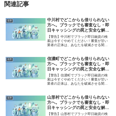
関連記事
中川村でどこからも借りられない
長野
方へ。ブラックでも審査なし・即
日キャッシングの罠と安全な解決
策
【警告】中川村でブラック即日融資の検
索は今すぐやめてください！審査が甘い
業者の正体は、あなたを破滅させる闇金
です。どこからも借りられない状態は、
法的な手続きでリセット可能です。中川
村で違法業者を避け、借金地獄から抜け
信濃町でどこからも借りられない
長野
出した方々の実体験と確実な解決策を完
方へ。ブラックでも審査なし・即
全公開。
日キャッシングの罠と安全な解決
策
【警告】信濃町でブラック即日融資の検
索は今すぐやめてください！審査が甘い
業者の正体は、あなたを破滅させる闇金
です。どこからも借りられない状態は、
法的な手続きでリセット可能です。信濃
町で違法業者を避け、借金地獄から抜け
山形村でどこからも借りられない
長野
出した方々の実体験と確実な解決策を完
方へ。ブラックでも審査なし・即
全公開。
日キャッシングの罠と安全な解決
策
【警告】山形村でブラック即日融資の検