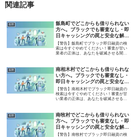
関連記事
飯島町でどこからも借りられない
長野
方へ。ブラックでも審査なし・即
日キャッシングの罠と安全な解決
策
【警告】飯島町でブラック即日融資の検
索は今すぐやめてください！審査が甘い
業者の正体は、あなたを破滅させる闇金
です。どこからも借りられない状態は、
法的な手続きでリセット可能です。飯島
町で違法業者を避け、借金地獄から抜け
南相木村でどこからも借りられな
長野
出した方々の実体験と確実な解決策を完
い方へ。ブラックでも審査なし・
全公開。
即日キャッシングの罠と安全な解
決策
【警告】南相木村でブラック即日融資の
検索は今すぐやめてください！審査が甘
い業者の正体は、あなたを破滅させる闇
金です。どこからも借りられない状態
は、法的な手続きでリセット可能です。
南相木村で違法業者を避け、借金地獄か
南牧村でどこからも借りられない
長野
ら抜け出した方々の実体験と確実な解決
方へ。ブラックでも審査なし・即
策を完全公開。
日キャッシングの罠と安全な解決
策
【警告】南牧村でブラック即日融資の検