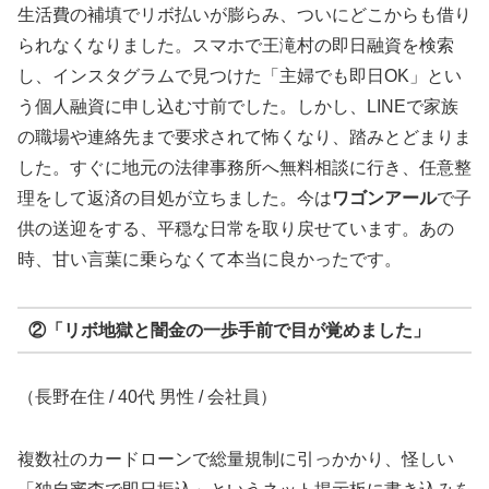
生活費の補填でリボ払いが膨らみ、ついにどこからも借り
られなくなりました。スマホで王滝村の即日融資を検索
し、インスタグラムで見つけた「主婦でも即日OK」とい
う個人融資に申し込む寸前でした。しかし、LINEで家族
の職場や連絡先まで要求されて怖くなり、踏みとどまりま
した。すぐに地元の法律事務所へ無料相談に行き、任意整
理をして返済の目処が立ちました。今は
ワゴンアール
で子
供の送迎をする、平穏な日常を取り戻せています。あの
時、甘い言葉に乗らなくて本当に良かったです。
②「リボ地獄と闇金の一歩手前で目が覚めました」
（長野在住 / 40代 男性 / 会社員）
複数社のカードローンで総量規制に引っかかり、怪しい