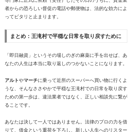
専門家に正式に依頼（受任）したその日のうちに、貸金業
者からの恐ろしい督促の電話や郵便物は、法的な効力によ
ってピタリと止まります。
まとめ：王滝村で平穏な日常を取り戻すために
「即日融資」というその場しのぎの麻薬に手を出せば、あ
なたの人生は本当に取り返しのつかないことになります。
アルト
や
マーチ
に乗って近所のスーパーへ買い物に行くよ
うな、そんなささやかで平穏な王滝村での日常を取り戻す
ための第一歩は、違法業者ではなく、正しい相談先に繋が
ることです。
あなたは決して一人ではありません。法律のプロの力を借
りて、借金という重荷を下ろし、新しい人生へのリスター