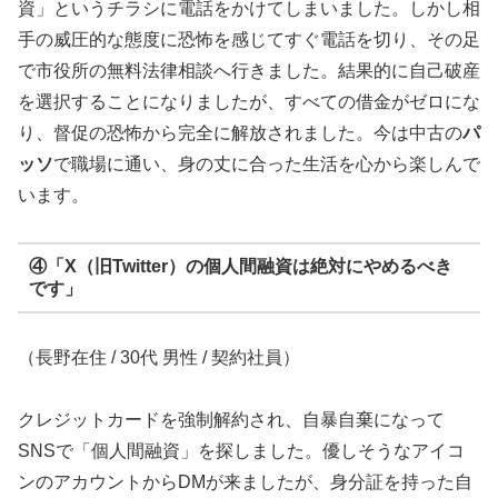
資」というチラシに電話をかけてしまいました。しかし相
手の威圧的な態度に恐怖を感じてすぐ電話を切り、その足
で市役所の無料法律相談へ行きました。結果的に自己破産
を選択することになりましたが、すべての借金がゼロにな
り、督促の恐怖から完全に解放されました。今は中古の
パ
ッソ
で職場に通い、身の丈に合った生活を心から楽しんで
います。
④「X（旧Twitter）の個人間融資は絶対にやめるべき
です」
（長野在住 / 30代 男性 / 契約社員）
クレジットカードを強制解約され、自暴自棄になって
SNSで「個人間融資」を探しました。優しそうなアイコ
ンのアカウントからDMが来ましたが、身分証を持った自