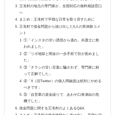
王滝村の地元の専門家か、全国対応の無料相談窓口
へ
まとめ：王滝村で平穏な日常を取り戻すために
王滝村で借金問題から抜け出した5人の実体験コメ
ント
①「インスタの甘い誘惑から逃れ、弁護士に救
われました」
②「リボ地獄と闇金の一歩手前で目が覚めまし
た」
③「チラシの甘い言葉に騙されず、専門家に頼
って正解でした」
④「X（旧Twitter）の個人間融資は絶対にやめる
べきです」
⑤「自営業の資金繰りで、あわや口座凍結の危
機でした」
借金問題に関する王滝村のよくあるQ&A