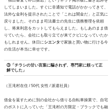
「独自審査で即日振込」というネット掲示板に書き込みを
してしまいました。すぐに非通知で電話がかかってきて、
法外な金利を提示されたことで「これは闇金だ」と正気に
戻りました。そのまま司法書士の先生に債務整理を依頼
し、将来利息をカットしてもらえました。もしあのまま借
りていたら、会社にも取り立てが来てクビになっていたか
もしれません。休日に
シエンタ
で家族と買い物に行ける今
の生活が本当に幸せです。
③「チラシの甘い言葉に騙されず、専門家に頼って正
解でした」
（王滝村在住 / 50代 女性 / 派遣社員）
借金を返すために別の会社から借りる自転車操業で、自宅
のポストに入っていた「王滝村の方限定・ブラックでも融