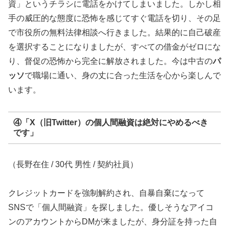
資」というチラシに電話をかけてしまいました。しかし相
手の威圧的な態度に恐怖を感じてすぐ電話を切り、その足
で市役所の無料法律相談へ行きました。結果的に自己破産
を選択することになりましたが、すべての借金がゼロにな
り、督促の恐怖から完全に解放されました。今は中古の
パ
ッソ
で職場に通い、身の丈に合った生活を心から楽しんで
います。
④「X（旧Twitter）の個人間融資は絶対にやめるべき
です」
（長野在住 / 30代 男性 / 契約社員）
クレジットカードを強制解約され、自暴自棄になって
SNSで「個人間融資」を探しました。優しそうなアイコ
ンのアカウントからDMが来ましたが、身分証を持った自