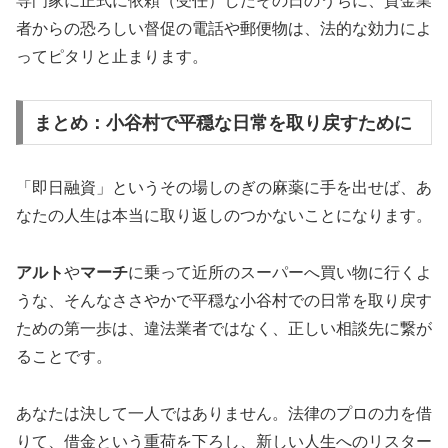
専門家に正式に依頼（受任）したその日のうちに、貸金業
者からの恐ろしい督促の電話や郵便物は、法的な効力によ
ってピタリと止まります。
まとめ：小谷村で平穏な日常を取り戻すために
「即日融資」というその場しのぎの麻薬に手を出せば、あ
なたの人生は本当に取り返しのつかないことになります。
アルト
や
マーチ
に乗って近所のスーパーへ買い物に行くよ
うな、そんなささやかで平穏な小谷村での日常を取り戻す
ための第一歩は、違法業者ではなく、正しい相談先に繋が
ることです。
あなたは決して一人ではありません。法律のプロの力を借
りて、借金という重荷を下ろし、新しい人生へのリスター