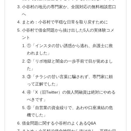
小谷村の地元の専門家か、全国対応の無料相談窓口
へ
まとめ：小谷村で平穏な日常を取り戻すために
小谷村で借金問題から抜け出した5人の実体験コメ
ント
①「インスタの甘い誘惑から逃れ、弁護士に救
われました」
②「リボ地獄と闇金の一歩手前で目が覚めまし
た」
③「チラシの甘い言葉に騙されず、専門家に頼
って正解でした」
④「X（旧Twitter）の個人間融資は絶対にやめる
べきです」
⑤「自営業の資金繰りで、あわや口座凍結の危
機でした」
借金問題に関する小谷村のよくあるQ&A