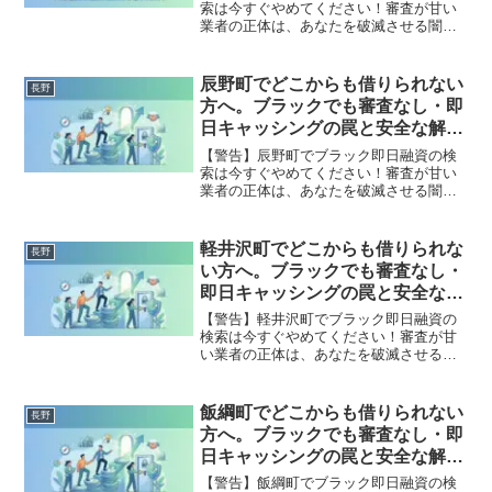
索は今すぐやめてください！審査が甘い
業者の正体は、あなたを破滅させる闇金
です。どこからも借りられない状態は、
法的な手続きでリセット可能です。豊丘
村で違法業者を避け、借金地獄から抜け
辰野町でどこからも借りられない
長野
出した方々の実体験と確実な解決策を完
方へ。ブラックでも審査なし・即
全公開。
日キャッシングの罠と安全な解決
策
【警告】辰野町でブラック即日融資の検
索は今すぐやめてください！審査が甘い
業者の正体は、あなたを破滅させる闇金
です。どこからも借りられない状態は、
法的な手続きでリセット可能です。辰野
町で違法業者を避け、借金地獄から抜け
軽井沢町でどこからも借りられな
長野
出した方々の実体験と確実な解決策を完
い方へ。ブラックでも審査なし・
全公開。
即日キャッシングの罠と安全な解
決策
【警告】軽井沢町でブラック即日融資の
検索は今すぐやめてください！審査が甘
い業者の正体は、あなたを破滅させる闇
金です。どこからも借りられない状態
は、法的な手続きでリセット可能です。
軽井沢町で違法業者を避け、借金地獄か
飯綱町でどこからも借りられない
長野
ら抜け出した方々の実体験と確実な解決
方へ。ブラックでも審査なし・即
策を完全公開。
日キャッシングの罠と安全な解決
策
【警告】飯綱町でブラック即日融資の検