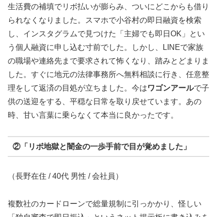
生活費の補填でリボ払いが膨らみ、ついにどこからも借り
られなくなりました。スマホで小谷村の即日融資を検索
し、インスタグラムで見つけた「主婦でも即日OK」とい
う個人融資に申し込む寸前でした。しかし、LINEで家族
の職場や連絡先まで要求されて怖くなり、踏みとどまりま
した。すぐに地元の法律事務所へ無料相談に行き、任意整
理をして返済の目処が立ちました。今は
ワゴンアール
で子
供の送迎をする、平穏な日常を取り戻せています。あの
時、甘い言葉に乗らなくて本当に良かったです。
②「リボ地獄と闇金の一歩手前で目が覚めました」
（長野在住 / 40代 男性 / 会社員）
複数社のカードローンで総量規制に引っかかり、怪しい