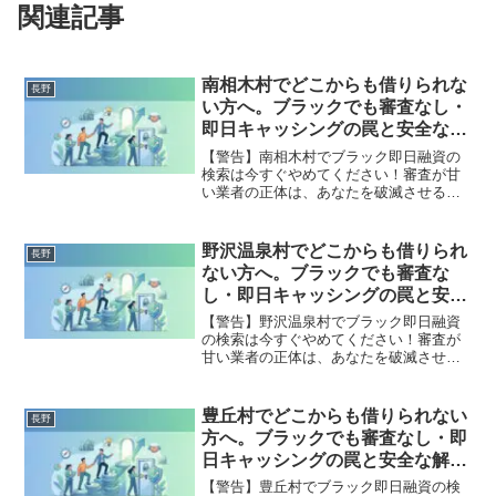
関連記事
南相木村でどこからも借りられな
長野
い方へ。ブラックでも審査なし・
即日キャッシングの罠と安全な解
決策
【警告】南相木村でブラック即日融資の
検索は今すぐやめてください！審査が甘
い業者の正体は、あなたを破滅させる闇
金です。どこからも借りられない状態
は、法的な手続きでリセット可能です。
南相木村で違法業者を避け、借金地獄か
野沢温泉村でどこからも借りられ
長野
ら抜け出した方々の実体験と確実な解決
ない方へ。ブラックでも審査な
策を完全公開。
し・即日キャッシングの罠と安全
な解決策
【警告】野沢温泉村でブラック即日融資
の検索は今すぐやめてください！審査が
甘い業者の正体は、あなたを破滅させる
闇金です。どこからも借りられない状態
は、法的な手続きでリセット可能です。
野沢温泉村で違法業者を避け、借金地獄
豊丘村でどこからも借りられない
長野
から抜け出した方々の実体験と確実な解
方へ。ブラックでも審査なし・即
決策を完全公開。
日キャッシングの罠と安全な解決
策
【警告】豊丘村でブラック即日融資の検