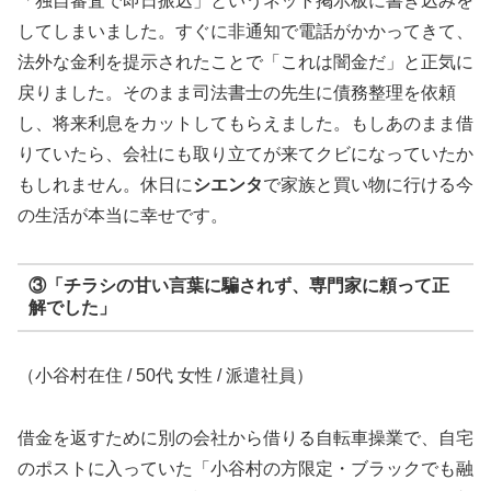
「独自審査で即日振込」というネット掲示板に書き込みを
してしまいました。すぐに非通知で電話がかかってきて、
法外な金利を提示されたことで「これは闇金だ」と正気に
戻りました。そのまま司法書士の先生に債務整理を依頼
し、将来利息をカットしてもらえました。もしあのまま借
りていたら、会社にも取り立てが来てクビになっていたか
もしれません。休日に
シエンタ
で家族と買い物に行ける今
の生活が本当に幸せです。
③「チラシの甘い言葉に騙されず、専門家に頼って正
解でした」
（小谷村在住 / 50代 女性 / 派遣社員）
借金を返すために別の会社から借りる自転車操業で、自宅
のポストに入っていた「小谷村の方限定・ブラックでも融