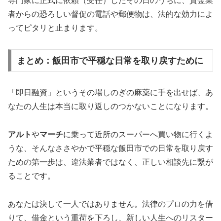
専門家に正式に依頼（受任）したその日のうちに、貸金業
者からの恐ろしい督促の電話や郵便物は、法的な効力によ
ってピタリと止まります。
まとめ：飯田市で平穏な日常を取り戻すために
「即日融資」というその場しのぎの麻薬に手を出せば、あ
なたの人生は本当に取り返しのつかないことになります。
アルト
や
マーチ
に乗って近所のスーパーへ買い物に行くよ
うな、そんなささやかで平穏な飯田市での日常を取り戻す
ための第一歩は、違法業者ではなく、正しい相談先に繋が
ることです。
あなたは決して一人ではありません。法律のプロの力を借
りて、借金という重荷を下ろし、新しい人生へのリスター