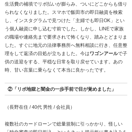
生活費の補填でリボ払いが膨らみ、ついにどこからも借り
られなくなりました。スマホで飯田市の即日融資を検索
し、インスタグラムで見つけた「主婦でも即日OK」とい
う個人融資に申し込む寸前でした。しかし、LINEで家族
の職場や連絡先まで要求されて怖くなり、踏みとどまりま
した。すぐに地元の法律事務所へ無料相談に行き、任意整
理をして返済の目処が立ちました。今は
ワゴンアール
で子
供の送迎をする、平穏な日常を取り戻せています。あの
時、甘い言葉に乗らなくて本当に良かったです。
②「リボ地獄と闇金の一歩手前で目が覚めました」
（長野在住 / 40代 男性 / 会社員）
複数社のカードローンで総量規制に引っかかり、怪しい