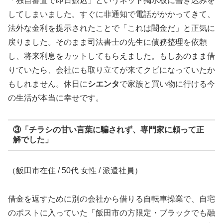
「独自審査で即日振込」というネット掲示板に書き込みを
してしまいました。すぐに非通知で電話がかかってきて、
法外な金利を提示されたことで「これは闇金だ」と正気に
戻りました。そのまま司法書士の先生に債務整理を依頼
し、将来利息をカットしてもらえました。もしあのまま借
りていたら、会社にも取り立てが来てクビになっていたか
もしれません。休日に
シエンタ
で家族と買い物に行ける今
の生活が本当に幸せです。
③「チラシの甘い言葉に騙されず、専門家に頼って正
解でした」
（飯田市在住 / 50代 女性 / 派遣社員）
借金を返すために別の会社から借りる自転車操業で、自宅
のポストに入っていた「飯田市の方限定・ブラックでも融