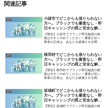
関連記事
小諸市でどこからも借りられない
長野
方へ。ブラックでも審査なし・即
日キャッシングの罠と安全な解決
策
【警告】小諸市でブラック即日融資の検
索は今すぐやめてください！審査が甘い
業者の正体は、あなたを破滅させる闇金
です。どこからも借りられない状態は、
法的な手続きでリセット可能です。小諸
市で違法業者を避け、借金地獄から抜け
根羽村でどこからも借りられない
長野
出した方々の実体験と確実な解決策を完
方へ。ブラックでも審査なし・即
全公開。
日キャッシングの罠と安全な解決
策
【警告】根羽村でブラック即日融資の検
索は今すぐやめてください！審査が甘い
業者の正体は、あなたを破滅させる闇金
です。どこからも借りられない状態は、
法的な手続きでリセット可能です。根羽
村で違法業者を避け、借金地獄から抜け
坂城町でどこからも借りられない
長野
出した方々の実体験と確実な解決策を完
方へ。ブラックでも審査なし・即
全公開。
日キャッシングの罠と安全な解決
策
【警告】坂城町でブラック即日融資の検