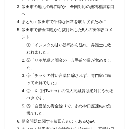
飯田市の地元の専門家か、全国対応の無料相談窓口
へ
まとめ：飯田市で平穏な日常を取り戻すために
飯田市で借金問題から抜け出した5人の実体験コメ
ント
①「インスタの甘い誘惑から逃れ、弁護士に救
われました」
②「リボ地獄と闇金の一歩手前で目が覚めまし
た」
③「チラシの甘い言葉に騙されず、専門家に頼
って正解でした」
④「X（旧Twitter）の個人間融資は絶対にやめる
べきです」
⑤「自営業の資金繰りで、あわや口座凍結の危
機でした」
借金問題に関する飯田市のよくあるQ&A