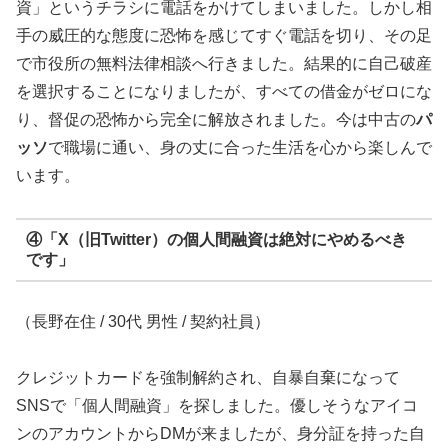
資」というチラシに電話をかけてしまいました。しかし相
手の威圧的な態度に恐怖を感じてすぐ電話を切り、その足
で市役所の無料法律相談へ行きました。結果的に自己破産
を選択することになりましたが、すべての借金がゼロにな
り、督促の恐怖から完全に解放されました。今は中古の
パ
ッソ
で職場に通い、身の丈に合った生活を心から楽しんで
います。
④「X（旧Twitter）の個人間融資は絶対にやめるべき
です」
（長野在住 / 30代 男性 / 契約社員）
クレジットカードを強制解約され、自暴自棄になって
SNSで「個人間融資」を探しました。優しそうなアイコ
ンのアカウントからDMが来ましたが、身分証を持った自