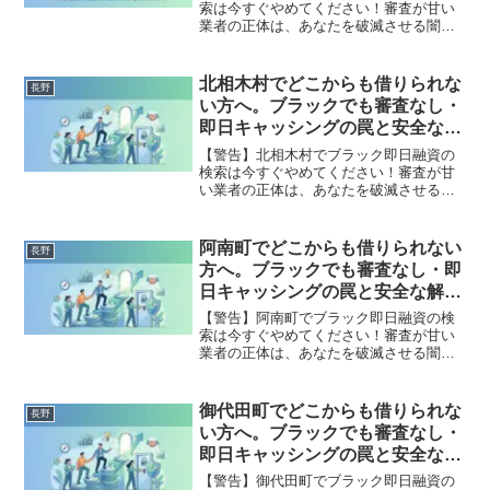
索は今すぐやめてください！審査が甘い
業者の正体は、あなたを破滅させる闇金
です。どこからも借りられない状態は、
法的な手続きでリセット可能です。坂城
町で違法業者を避け、借金地獄から抜け
北相木村でどこからも借りられな
長野
出した方々の実体験と確実な解決策を完
い方へ。ブラックでも審査なし・
全公開。
即日キャッシングの罠と安全な解
決策
【警告】北相木村でブラック即日融資の
検索は今すぐやめてください！審査が甘
い業者の正体は、あなたを破滅させる闇
金です。どこからも借りられない状態
は、法的な手続きでリセット可能です。
北相木村で違法業者を避け、借金地獄か
阿南町でどこからも借りられない
長野
ら抜け出した方々の実体験と確実な解決
方へ。ブラックでも審査なし・即
策を完全公開。
日キャッシングの罠と安全な解決
策
【警告】阿南町でブラック即日融資の検
索は今すぐやめてください！審査が甘い
業者の正体は、あなたを破滅させる闇金
です。どこからも借りられない状態は、
法的な手続きでリセット可能です。阿南
町で違法業者を避け、借金地獄から抜け
御代田町でどこからも借りられな
長野
出した方々の実体験と確実な解決策を完
い方へ。ブラックでも審査なし・
全公開。
即日キャッシングの罠と安全な解
決策
【警告】御代田町でブラック即日融資の