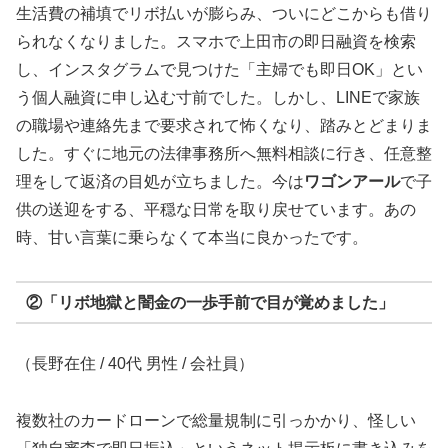
生活費の補填でリボ払いが膨らみ、ついにどこからも借り
られなくなりました。スマホで上田市の即日融資を検索
し、インスタグラムで見つけた「主婦でも即日OK」とい
う個人融資に申し込む寸前でした。しかし、LINEで家族
の職場や連絡先まで要求されて怖くなり、踏みとどまりま
した。すぐに地元の法律事務所へ無料相談に行き、任意整
理をして返済の目処が立ちました。今は
ワゴンアール
で子
供の送迎をする、平穏な日常を取り戻せています。あの
時、甘い言葉に乗らなくて本当に良かったです。
②「リボ地獄と闇金の一歩手前で目が覚めました」
（長野在住 / 40代 男性 / 会社員）
複数社のカードローンで総量規制に引っかかり、怪しい