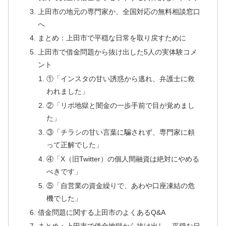
上田市の地元の専門家か、全国対応の無料相談窓口
へ
まとめ：上田市で平穏な日常を取り戻すために
上田市で借金問題から抜け出した5人の実体験コメ
ント
①「インスタの甘い誘惑から逃れ、弁護士に救
われました」
②「リボ地獄と闇金の一歩手前で目が覚めまし
た」
③「チラシの甘い言葉に騙されず、専門家に頼
って正解でした」
④「X（旧Twitter）の個人間融資は絶対にやめる
べきです」
⑤「自営業の資金繰りで、あわや口座凍結の危
機でした」
借金問題に関する上田市のよくあるQ&A