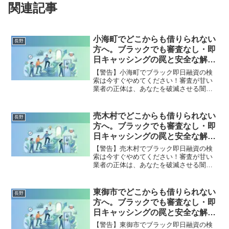
関連記事
小海町でどこからも借りられない
長野
方へ。ブラックでも審査なし・即
日キャッシングの罠と安全な解決
策
【警告】小海町でブラック即日融資の検
索は今すぐやめてください！審査が甘い
業者の正体は、あなたを破滅させる闇金
です。どこからも借りられない状態は、
法的な手続きでリセット可能です。小海
町で違法業者を避け、借金地獄から抜け
売木村でどこからも借りられない
長野
出した方々の実体験と確実な解決策を完
方へ。ブラックでも審査なし・即
全公開。
日キャッシングの罠と安全な解決
策
【警告】売木村でブラック即日融資の検
索は今すぐやめてください！審査が甘い
業者の正体は、あなたを破滅させる闇金
です。どこからも借りられない状態は、
法的な手続きでリセット可能です。売木
村で違法業者を避け、借金地獄から抜け
東御市でどこからも借りられない
長野
出した方々の実体験と確実な解決策を完
方へ。ブラックでも審査なし・即
全公開。
日キャッシングの罠と安全な解決
策
【警告】東御市でブラック即日融資の検