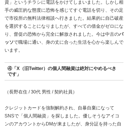
資」というチラシに電話をかけてしまいました。しかし相
手の威圧的な態度に恐怖を感じてすぐ電話を切り、その足
で市役所の無料法律相談へ行きました。結果的に自己破産
を選択することになりましたが、すべての借金がゼロにな
り、督促の恐怖から完全に解放されました。今は中古の
パ
ッソ
で職場に通い、身の丈に合った生活を心から楽しんで
います。
④「X（旧Twitter）の個人間融資は絶対にやめるべき
です」
（長野在住 / 30代 男性 / 契約社員）
クレジットカードを強制解約され、自暴自棄になって
SNSで「個人間融資」を探しました。優しそうなアイコ
ンのアカウントからDMが来ましたが、身分証を持った自