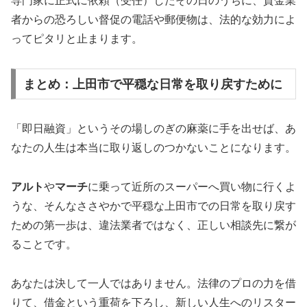
専門家に正式に依頼（受任）したその日のうちに、貸金業
者からの恐ろしい督促の電話や郵便物は、法的な効力によ
ってピタリと止まります。
まとめ：上田市で平穏な日常を取り戻すために
「即日融資」というその場しのぎの麻薬に手を出せば、あ
なたの人生は本当に取り返しのつかないことになります。
アルト
や
マーチ
に乗って近所のスーパーへ買い物に行くよ
うな、そんなささやかで平穏な上田市での日常を取り戻す
ための第一歩は、違法業者ではなく、正しい相談先に繋が
ることです。
あなたは決して一人ではありません。法律のプロの力を借
りて、借金という重荷を下ろし、新しい人生へのリスター