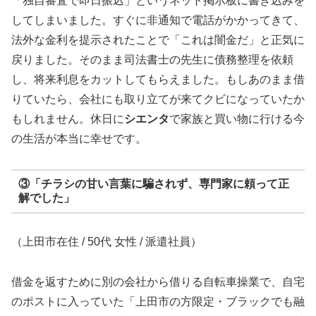
「独自審査で即日振込」というネット掲示板に書き込みを
してしまいました。すぐに非通知で電話がかかってきて、
法外な金利を提示されたことで「これは闇金だ」と正気に
戻りました。そのまま司法書士の先生に債務整理を依頼
し、将来利息をカットしてもらえました。もしあのまま借
りていたら、会社にも取り立てが来てクビになっていたか
もしれません。休日に
シエンタ
で家族と買い物に行ける今
の生活が本当に幸せです。
③「チラシの甘い言葉に騙されず、専門家に頼って正
解でした」
（上田市在住 / 50代 女性 / 派遣社員）
借金を返すために別の会社から借りる自転車操業で、自宅
のポストに入っていた「上田市の方限定・ブラックでも融