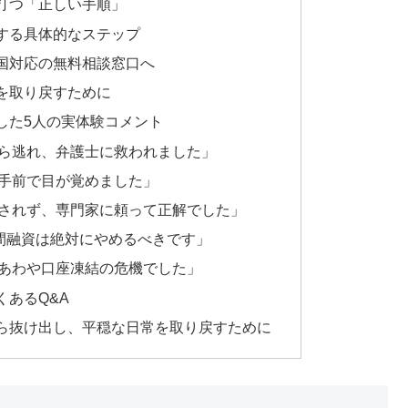
打つ「正しい手順」
する具体的なステップ
国対応の無料相談窓口へ
を取り戻すために
した5人の実体験コメント
ら逃れ、弁護士に救われました」
手前で目が覚めました」
されず、専門家に頼って正解でした」
個人間融資は絶対にやめるべきです」
あわや口座凍結の危機でした」
あるQ&A
ら抜け出し、平穏な日常を取り戻すために