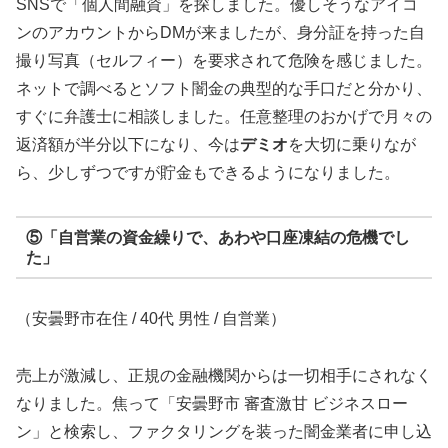
SNSで「個人間融資」を探しました。優しそうなアイコ
ンのアカウントからDMが来ましたが、身分証を持った自
撮り写真（セルフィー）を要求されて危険を感じました。
ネットで調べるとソフト闇金の典型的な手口だと分かり、
すぐに弁護士に相談しました。任意整理のおかげで月々の
返済額が半分以下になり、今は
デミオ
を大切に乗りなが
ら、少しずつですが貯金もできるようになりました。
⑤「自営業の資金繰りで、あわや口座凍結の危機でし
た」
（安曇野市在住 / 40代 男性 / 自営業）
売上が激減し、正規の金融機関からは一切相手にされなく
なりました。焦って「安曇野市 審査激甘 ビジネスロー
ン」と検索し、ファクタリングを装った闇金業者に申し込