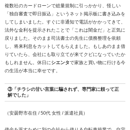
複数社のカードローンで総量規制に引っかかり、怪しい
「独自審査で即日振込」というネット掲示板に書き込みを
してしまいました。すぐに非通知で電話がかかってきて、
法外な金利を提示されたことで「これは闇金だ」と正気に
戻りました。そのまま司法書士の先生に債務整理を依頼
し、将来利息をカットしてもらえました。もしあのまま借
りていたら、会社にも取り立てが来てクビになっていたか
もしれません。休日に
シエンタ
で家族と買い物に行ける今
の生活が本当に幸せです。
③「チラシの甘い言葉に騙されず、専門家に頼って正
解でした」
（安曇野市在住 / 50代 女性 / 派遣社員）
借金を返すために別の会社から借りる自転車操業で、自宅