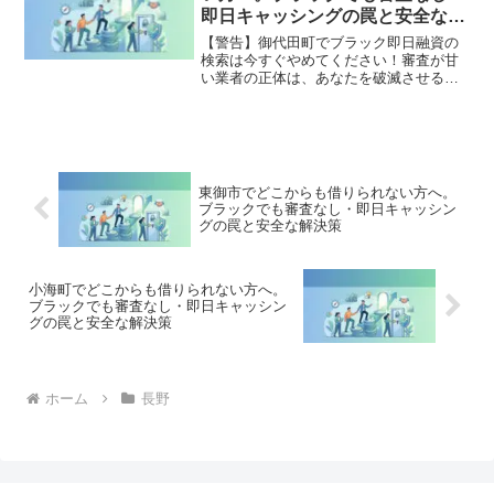
全公開。
即日キャッシングの罠と安全な解
決策
【警告】御代田町でブラック即日融資の
検索は今すぐやめてください！審査が甘
い業者の正体は、あなたを破滅させる闇
金です。どこからも借りられない状態
は、法的な手続きでリセット可能です。
御代田町で違法業者を避け、借金地獄か
ら抜け出した方々の実体験と確実な解決
策を完全公開。
東御市でどこからも借りられない方へ。
ブラックでも審査なし・即日キャッシン
グの罠と安全な解決策
小海町でどこからも借りられない方へ。
ブラックでも審査なし・即日キャッシン
グの罠と安全な解決策
ホーム
長野