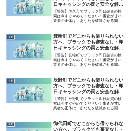
決策を完全公開。
日キャッシングの罠と安全な解決
策
【警告】佐久市でブラック即日融資の検
索は今すぐやめてください！審査が甘い
業者の正体は、あなたを破滅させる闇金
です。どこからも借りられない状態は、
法的な手続きでリセット可能です。佐久
市で違法業者を避け、借金地獄から抜け
箕輪町でどこからも借りられない
長野
出した方々の実体験と確実な解決策を完
方へ。ブラックでも審査なし・即
全公開。
日キャッシングの罠と安全な解決
策
【警告】箕輪町でブラック即日融資の検
索は今すぐやめてください！審査が甘い
業者の正体は、あなたを破滅させる闇金
です。どこからも借りられない状態は、
法的な手続きでリセット可能です。箕輪
町で違法業者を避け、借金地獄から抜け
辰野町でどこからも借りられない
長野
出した方々の実体験と確実な解決策を完
方へ。ブラックでも審査なし・即
全公開。
日キャッシングの罠と安全な解決
策
【警告】辰野町でブラック即日融資の検
索は今すぐやめてください！審査が甘い
業者の正体は、あなたを破滅させる闇金
です。どこからも借りられない状態は、
法的な手続きでリセット可能です。辰野
町で違法業者を避け、借金地獄から抜け
御代田町でどこからも借りられな
長野
出した方々の実体験と確実な解決策を完
い方へ。ブラックでも審査なし・