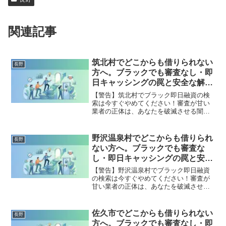
関連記事
筑北村でどこからも借りられない
長野
方へ。ブラックでも審査なし・即
日キャッシングの罠と安全な解決
策
【警告】筑北村でブラック即日融資の検
索は今すぐやめてください！審査が甘い
業者の正体は、あなたを破滅させる闇金
です。どこからも借りられない状態は、
法的な手続きでリセット可能です。筑北
村で違法業者を避け、借金地獄から抜け
野沢温泉村でどこからも借りられ
長野
出した方々の実体験と確実な解決策を完
ない方へ。ブラックでも審査な
全公開。
し・即日キャッシングの罠と安全
な解決策
【警告】野沢温泉村でブラック即日融資
の検索は今すぐやめてください！審査が
甘い業者の正体は、あなたを破滅させる
闇金です。どこからも借りられない状態
は、法的な手続きでリセット可能です。
野沢温泉村で違法業者を避け、借金地獄
佐久市でどこからも借りられない
長野
から抜け出した方々の実体験と確実な解
方へ。ブラックでも審査なし・即