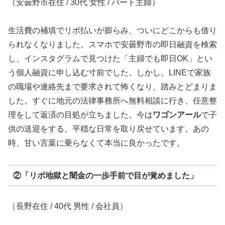
（安曇野市在住 / 30代 女性 / パート主婦）
生活費の補填でリボ払いが膨らみ、ついにどこからも借り
られなくなりました。スマホで安曇野市の即日融資を検索
し、インスタグラムで見つけた「主婦でも即日OK」とい
う個人融資に申し込む寸前でした。しかし、LINEで家族
の職場や連絡先まで要求されて怖くなり、踏みとどまりま
した。すぐに地元の法律事務所へ無料相談に行き、任意整
理をして返済の目処が立ちました。今は
ワゴンアール
で子
供の送迎をする、平穏な日常を取り戻せています。あの
時、甘い言葉に乗らなくて本当に良かったです。
②「リボ地獄と闇金の一歩手前で目が覚めました」
（長野在住 / 40代 男性 / 会社員）