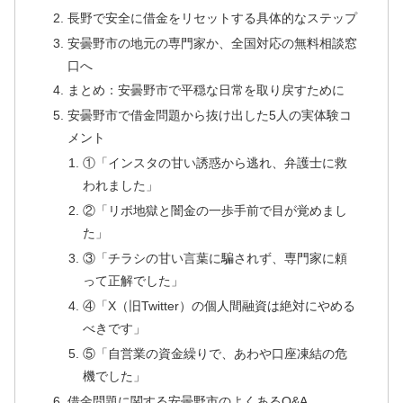
長野で安全に借金をリセットする具体的なステップ
安曇野市の地元の専門家か、全国対応の無料相談窓
口へ
まとめ：安曇野市で平穏な日常を取り戻すために
安曇野市で借金問題から抜け出した5人の実体験コ
メント
①「インスタの甘い誘惑から逃れ、弁護士に救
われました」
②「リボ地獄と闇金の一歩手前で目が覚めまし
た」
③「チラシの甘い言葉に騙されず、専門家に頼
って正解でした」
④「X（旧Twitter）の個人間融資は絶対にやめる
べきです」
⑤「自営業の資金繰りで、あわや口座凍結の危
機でした」
借金問題に関する安曇野市のよくあるQ&A