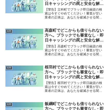
全公開。
日キャッシングの罠と安全な解決
策
【警告】立科町でブラック即日融資の検
索は今すぐやめてください！審査が甘い
業者の正体は、あなたを破滅させる闇金
です。どこからも借りられない状態は、
法的な手続きでリセット可能です。立科
町で違法業者を避け、借金地獄から抜け
高森町でどこからも借りられない
長野
出した方々の実体験と確実な解決策を完
方へ。ブラックでも審査なし・即
全公開。
日キャッシングの罠と安全な解決
策
【警告】高森町でブラック即日融資の検
索は今すぐやめてください！審査が甘い
業者の正体は、あなたを破滅させる闇金
です。どこからも借りられない状態は、
法的な手続きでリセット可能です。高森
町で違法業者を避け、借金地獄から抜け
根羽村でどこからも借りられない
長野
出した方々の実体験と確実な解決策を完
方へ。ブラックでも審査なし・即
全公開。
日キャッシングの罠と安全な解決
策
【警告】根羽村でブラック即日融資の検
索は今すぐやめてください！審査が甘い
業者の正体は、あなたを破滅させる闇金
です。どこからも借りられない状態は、
法的な手続きでリセット可能です。根羽
村で違法業者を避け、借金地獄から抜け
飯綱町でどこからも借りられない
長野
出した方々の実体験と確実な解決策を完
方へ。ブラックでも審査なし・即