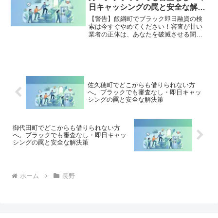
全公開。
日キャッシングの罠と安全な解決
策
【警告】飯綱町でブラック即日融資の検
索は今すぐやめてください！審査が甘い
業者の正体は、あなたを破滅させる闇金
です。どこからも借りられない状態は、
法的な手続きでリセット可能です。飯綱
町で違法業者を避け、借金地獄から抜け
出した方々の実体験と確実な解決策を完
全公開。
佐久穂町でどこからも借りられない方
へ。ブラックでも審査なし・即日キャッ
シングの罠と安全な解決策
御代田町でどこからも借りられない方
へ。ブラックでも審査なし・即日キャッ
シングの罠と安全な解決策
ホーム
長野