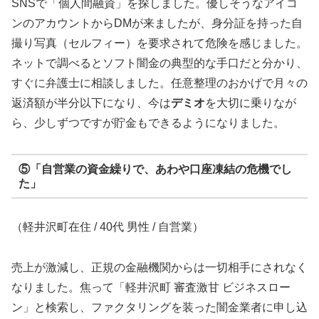
SNSで「個人間融資」を探しました。優しそうなアイコ
ンのアカウントからDMが来ましたが、身分証を持った自
撮り写真（セルフィー）を要求されて危険を感じました。
ネットで調べるとソフト闇金の典型的な手口だと分かり、
すぐに弁護士に相談しました。任意整理のおかげで月々の
返済額が半分以下になり、今は
デミオ
を大切に乗りなが
ら、少しずつですが貯金もできるようになりました。
⑤「自営業の資金繰りで、あわや口座凍結の危機でし
た」
（軽井沢町在住 / 40代 男性 / 自営業）
売上が激減し、正規の金融機関からは一切相手にされなく
なりました。焦って「軽井沢町 審査激甘 ビジネスロー
ン」と検索し、ファクタリングを装った闇金業者に申し込