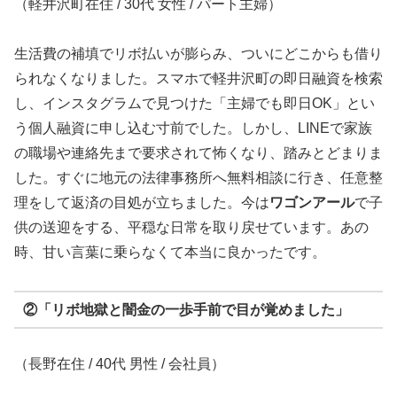
（軽井沢町在住 / 30代 女性 / パート主婦）
生活費の補填でリボ払いが膨らみ、ついにどこからも借り
られなくなりました。スマホで軽井沢町の即日融資を検索
し、インスタグラムで見つけた「主婦でも即日OK」とい
う個人融資に申し込む寸前でした。しかし、LINEで家族
の職場や連絡先まで要求されて怖くなり、踏みとどまりま
した。すぐに地元の法律事務所へ無料相談に行き、任意整
理をして返済の目処が立ちました。今は
ワゴンアール
で子
供の送迎をする、平穏な日常を取り戻せています。あの
時、甘い言葉に乗らなくて本当に良かったです。
②「リボ地獄と闇金の一歩手前で目が覚めました」
（長野在住 / 40代 男性 / 会社員）