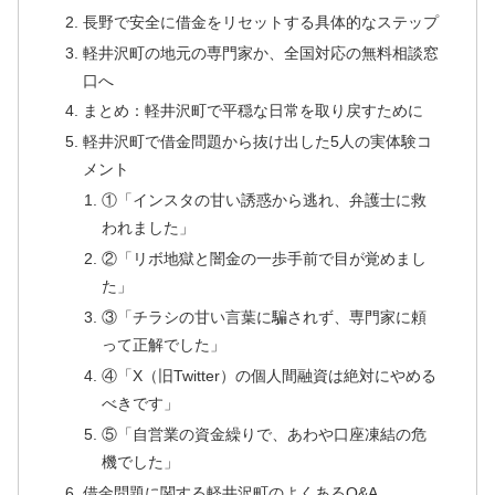
長野で安全に借金をリセットする具体的なステップ
軽井沢町の地元の専門家か、全国対応の無料相談窓
口へ
まとめ：軽井沢町で平穏な日常を取り戻すために
軽井沢町で借金問題から抜け出した5人の実体験コ
メント
①「インスタの甘い誘惑から逃れ、弁護士に救
われました」
②「リボ地獄と闇金の一歩手前で目が覚めまし
た」
③「チラシの甘い言葉に騙されず、専門家に頼
って正解でした」
④「X（旧Twitter）の個人間融資は絶対にやめる
べきです」
⑤「自営業の資金繰りで、あわや口座凍結の危
機でした」
借金問題に関する軽井沢町のよくあるQ&A