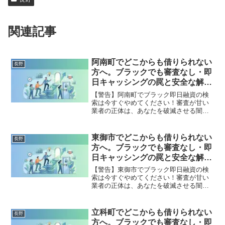
関連記事
阿南町でどこからも借りられない
長野
方へ。ブラックでも審査なし・即
日キャッシングの罠と安全な解決
策
【警告】阿南町でブラック即日融資の検
索は今すぐやめてください！審査が甘い
業者の正体は、あなたを破滅させる闇金
です。どこからも借りられない状態は、
法的な手続きでリセット可能です。阿南
町で違法業者を避け、借金地獄から抜け
東御市でどこからも借りられない
長野
出した方々の実体験と確実な解決策を完
方へ。ブラックでも審査なし・即
全公開。
日キャッシングの罠と安全な解決
策
【警告】東御市でブラック即日融資の検
索は今すぐやめてください！審査が甘い
業者の正体は、あなたを破滅させる闇金
です。どこからも借りられない状態は、
法的な手続きでリセット可能です。東御
市で違法業者を避け、借金地獄から抜け
立科町でどこからも借りられない
長野
出した方々の実体験と確実な解決策を完
方へ。ブラックでも審査なし・即