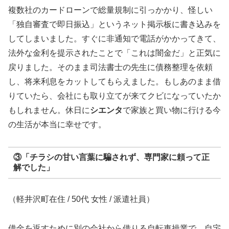
複数社のカードローンで総量規制に引っかかり、怪しい
「独自審査で即日振込」というネット掲示板に書き込みを
してしまいました。すぐに非通知で電話がかかってきて、
法外な金利を提示されたことで「これは闇金だ」と正気に
戻りました。そのまま司法書士の先生に債務整理を依頼
し、将来利息をカットしてもらえました。もしあのまま借
りていたら、会社にも取り立てが来てクビになっていたか
もしれません。休日に
シエンタ
で家族と買い物に行ける今
の生活が本当に幸せです。
③「チラシの甘い言葉に騙されず、専門家に頼って正
解でした」
（軽井沢町在住 / 50代 女性 / 派遣社員）
借金を返すために別の会社から借りる自転車操業で、自宅