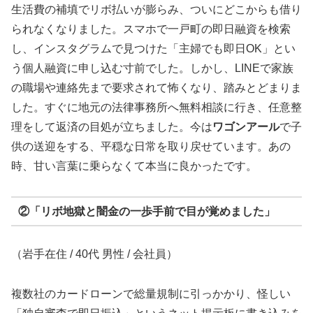
生活費の補填でリボ払いが膨らみ、ついにどこからも借り
られなくなりました。スマホで一戸町の即日融資を検索
し、インスタグラムで見つけた「主婦でも即日OK」とい
う個人融資に申し込む寸前でした。しかし、LINEで家族
の職場や連絡先まで要求されて怖くなり、踏みとどまりま
した。すぐに地元の法律事務所へ無料相談に行き、任意整
理をして返済の目処が立ちました。今は
ワゴンアール
で子
供の送迎をする、平穏な日常を取り戻せています。あの
時、甘い言葉に乗らなくて本当に良かったです。
②「リボ地獄と闇金の一歩手前で目が覚めました」
（岩手在住 / 40代 男性 / 会社員）
複数社のカードローンで総量規制に引っかかり、怪しい