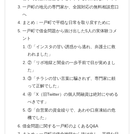
一戸町の地元の専門家か、全国対応の無料相談窓口
へ
まとめ：一戸町で平穏な日常を取り戻すために
一戸町で借金問題から抜け出した5人の実体験コメ
ント
①「インスタの甘い誘惑から逃れ、弁護士に救
われました」
②「リボ地獄と闇金の一歩手前で目が覚めまし
た」
③「チラシの甘い言葉に騙されず、専門家に頼
って正解でした」
④「X（旧Twitter）の個人間融資は絶対にやめる
べきです」
⑤「自営業の資金繰りで、あわや口座凍結の危
機でした」
借金問題に関する一戸町のよくあるQ&A