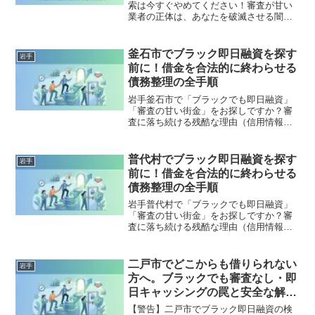
索は今すぐやめてください！審査が甘い
業者の正体は、あなたを破滅させる闇金
です。どこからも借りられない状態は、
法的な手続きでリセット可能です。軽米
町で違法業者を避け、借金地獄から抜け
釜石市でブラック即日融資を探す
岩手
出した方々の実体験と確実な解決策を完
前に！借金を合法的に終わらせる
全公開。
債務整理の全手順
岩手釜石市で「ブラックでも即日融資」
「審査の甘い街金」をお探しですか？審
査に落ち続ける残酷な理由（信用情報と
申し込みブラック）から、絶対に手を出
してはいけないソフト闇金の実態まで徹
底解説。多重債務の地獄から抜け出し、
普代村でブラック即日融資を探す
岩手
合法的に借金を減額・免除する「債務整
前に！借金を合法的に終わらせる
理」の正しい知識と、今すぐ督促を止め
債務整理の全手順
る無料相談窓口をご案内します。
岩手普代村で「ブラックでも即日融資」
「審査の甘い街金」をお探しですか？審
査に落ち続ける残酷な理由（信用情報と
申し込みブラック）から、絶対に手を出
してはいけないソフト闇金の実態まで徹
底解説。多重債務の地獄から抜け出し、
二戸市でどこからも借りられない
岩手
合法的に借金を減額・免除する「債務整
方へ。ブラックでも審査なし・即
理」の正しい知識と、今すぐ督促を止め
日キャッシングの罠と安全な解決
る無料相談窓口をご案内します。
策
【警告】二戸市でブラック即日融資の検