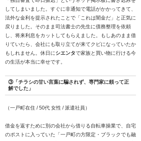
「独自審査で即日振込」というネット掲示板に書き込みを
してしまいました。すぐに非通知で電話がかかってきて、
法外な金利を提示されたことで「これは闇金だ」と正気に
戻りました。そのまま司法書士の先生に債務整理を依頼
し、将来利息をカットしてもらえました。もしあのまま借
りていたら、会社にも取り立てが来てクビになっていたか
もしれません。休日に
シエンタ
で家族と買い物に行ける今
の生活が本当に幸せです。
③「チラシの甘い言葉に騙されず、専門家に頼って正
解でした」
（一戸町在住 / 50代 女性 / 派遣社員）
借金を返すために別の会社から借りる自転車操業で、自宅
のポストに入っていた「一戸町の方限定・ブラックでも融