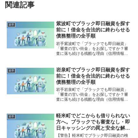
関連記事
紫波町でブラック即日融資を探す
岩手
前に！借金を合法的に終わらせる
債務整理の全手順
岩手紫波町で「ブラックでも即日融資」
「審査の甘い街金」をお探しですか？審
査に落ち続ける残酷な理由（信用情報と
申し込みブラック）から、絶対に手を出
してはいけないソフト闇金の実態まで徹
底解説。多重債務の地獄から抜け出し、
岩泉町でブラック即日融資を探す
岩手
合法的に借金を減額・免除する「債務整
前に！借金を合法的に終わらせる
理」の正しい知識と、今すぐ督促を止め
債務整理の全手順
る無料相談窓口をご案内します。
岩手岩泉町で「ブラックでも即日融資」
「審査の甘い街金」をお探しですか？審
査に落ち続ける残酷な理由（信用情報と
申し込みブラック）から、絶対に手を出
してはいけないソフト闇金の実態まで徹
底解説。多重債務の地獄から抜け出し、
軽米町でどこからも借りられない
岩手
合法的に借金を減額・免除する「債務整
方へ。ブラックでも審査なし・即
理」の正しい知識と、今すぐ督促を止め
日キャッシングの罠と安全な解決
る無料相談窓口をご案内します。
策
【警告】軽米町でブラック即日融資の検