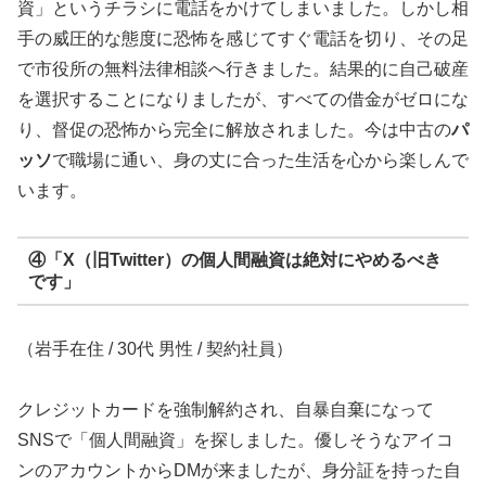
資」というチラシに電話をかけてしまいました。しかし相
手の威圧的な態度に恐怖を感じてすぐ電話を切り、その足
で市役所の無料法律相談へ行きました。結果的に自己破産
を選択することになりましたが、すべての借金がゼロにな
り、督促の恐怖から完全に解放されました。今は中古の
パ
ッソ
で職場に通い、身の丈に合った生活を心から楽しんで
います。
④「X（旧Twitter）の個人間融資は絶対にやめるべき
です」
（岩手在住 / 30代 男性 / 契約社員）
クレジットカードを強制解約され、自暴自棄になって
SNSで「個人間融資」を探しました。優しそうなアイコ
ンのアカウントからDMが来ましたが、身分証を持った自