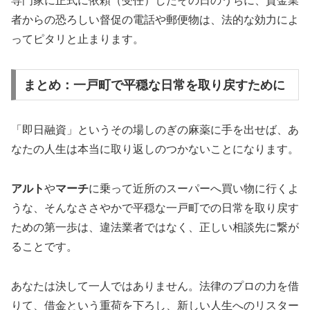
専門家に正式に依頼（受任）したその日のうちに、貸金業
者からの恐ろしい督促の電話や郵便物は、法的な効力によ
ってピタリと止まります。
まとめ：一戸町で平穏な日常を取り戻すために
「即日融資」というその場しのぎの麻薬に手を出せば、あ
なたの人生は本当に取り返しのつかないことになります。
アルト
や
マーチ
に乗って近所のスーパーへ買い物に行くよ
うな、そんなささやかで平穏な一戸町での日常を取り戻す
ための第一歩は、違法業者ではなく、正しい相談先に繋が
ることです。
あなたは決して一人ではありません。法律のプロの力を借
りて、借金という重荷を下ろし、新しい人生へのリスター