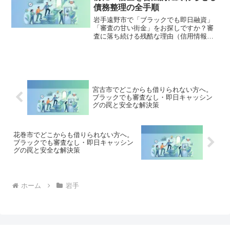
理」の正しい知識と、今すぐ督促を止め
債務整理の全手順
る無料相談窓口をご案内します。
岩手遠野市で「ブラックでも即日融資」
「審査の甘い街金」をお探しですか？審
査に落ち続ける残酷な理由（信用情報と
申し込みブラック）から、絶対に手を出
してはいけないソフト闇金の実態まで徹
底解説。多重債務の地獄から抜け出し、
合法的に借金を減額・免除する「債務整
理」の正しい知識と、今すぐ督促を止め
る無料相談窓口をご案内します。
宮古市でどこからも借りられない方へ。
ブラックでも審査なし・即日キャッシン
グの罠と安全な解決策
花巻市でどこからも借りられない方へ。
ブラックでも審査なし・即日キャッシン
グの罠と安全な解決策
ホーム
岩手