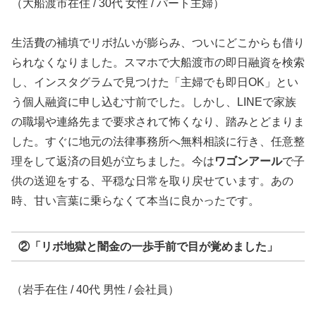
（大船渡市在住 / 30代 女性 / パート主婦）
生活費の補填でリボ払いが膨らみ、ついにどこからも借り
られなくなりました。スマホで大船渡市の即日融資を検索
し、インスタグラムで見つけた「主婦でも即日OK」とい
う個人融資に申し込む寸前でした。しかし、LINEで家族
の職場や連絡先まで要求されて怖くなり、踏みとどまりま
した。すぐに地元の法律事務所へ無料相談に行き、任意整
理をして返済の目処が立ちました。今は
ワゴンアール
で子
供の送迎をする、平穏な日常を取り戻せています。あの
時、甘い言葉に乗らなくて本当に良かったです。
②「リボ地獄と闇金の一歩手前で目が覚めました」
（岩手在住 / 40代 男性 / 会社員）