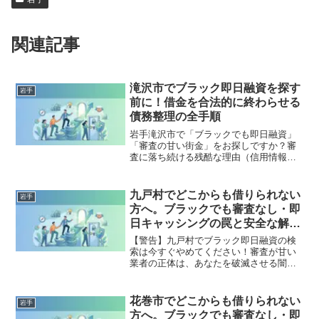
関連記事
滝沢市でブラック即日融資を探す
岩手
前に！借金を合法的に終わらせる
債務整理の全手順
岩手滝沢市で「ブラックでも即日融資」
「審査の甘い街金」をお探しですか？審
査に落ち続ける残酷な理由（信用情報と
申し込みブラック）から、絶対に手を出
してはいけないソフト闇金の実態まで徹
底解説。多重債務の地獄から抜け出し、
九戸村でどこからも借りられない
岩手
合法的に借金を減額・免除する「債務整
方へ。ブラックでも審査なし・即
理」の正しい知識と、今すぐ督促を止め
日キャッシングの罠と安全な解決
る無料相談窓口をご案内します。
策
【警告】九戸村でブラック即日融資の検
索は今すぐやめてください！審査が甘い
業者の正体は、あなたを破滅させる闇金
です。どこからも借りられない状態は、
法的な手続きでリセット可能です。九戸
村で違法業者を避け、借金地獄から抜け
花巻市でどこからも借りられない
岩手
出した方々の実体験と確実な解決策を完
方へ。ブラックでも審査なし・即