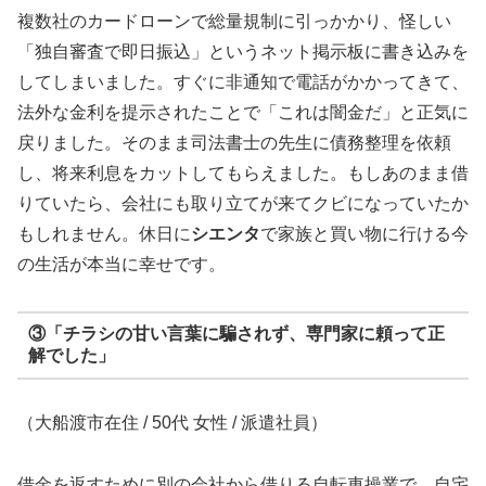
複数社のカードローンで総量規制に引っかかり、怪しい
「独自審査で即日振込」というネット掲示板に書き込みを
してしまいました。すぐに非通知で電話がかかってきて、
法外な金利を提示されたことで「これは闇金だ」と正気に
戻りました。そのまま司法書士の先生に債務整理を依頼
し、将来利息をカットしてもらえました。もしあのまま借
りていたら、会社にも取り立てが来てクビになっていたか
もしれません。休日に
シエンタ
で家族と買い物に行ける今
の生活が本当に幸せです。
③「チラシの甘い言葉に騙されず、専門家に頼って正
解でした」
（大船渡市在住 / 50代 女性 / 派遣社員）
借金を返すために別の会社から借りる自転車操業で、自宅