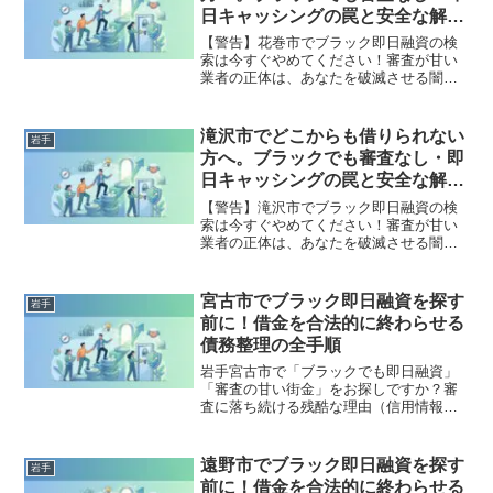
全公開。
日キャッシングの罠と安全な解決
策
【警告】花巻市でブラック即日融資の検
索は今すぐやめてください！審査が甘い
業者の正体は、あなたを破滅させる闇金
です。どこからも借りられない状態は、
法的な手続きでリセット可能です。花巻
市で違法業者を避け、借金地獄から抜け
滝沢市でどこからも借りられない
岩手
出した方々の実体験と確実な解決策を完
方へ。ブラックでも審査なし・即
全公開。
日キャッシングの罠と安全な解決
策
【警告】滝沢市でブラック即日融資の検
索は今すぐやめてください！審査が甘い
業者の正体は、あなたを破滅させる闇金
です。どこからも借りられない状態は、
法的な手続きでリセット可能です。滝沢
市で違法業者を避け、借金地獄から抜け
宮古市でブラック即日融資を探す
岩手
出した方々の実体験と確実な解決策を完
前に！借金を合法的に終わらせる
全公開。
債務整理の全手順
岩手宮古市で「ブラックでも即日融資」
「審査の甘い街金」をお探しですか？審
査に落ち続ける残酷な理由（信用情報と
申し込みブラック）から、絶対に手を出
してはいけないソフト闇金の実態まで徹
底解説。多重債務の地獄から抜け出し、
遠野市でブラック即日融資を探す
岩手
合法的に借金を減額・免除する「債務整
前に！借金を合法的に終わらせる