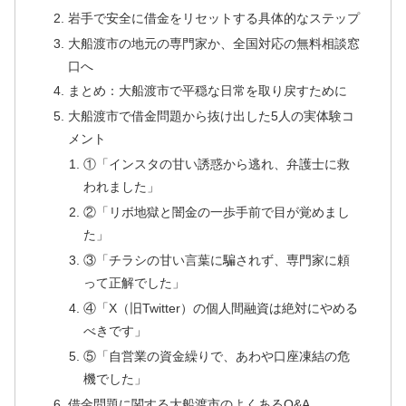
岩手で安全に借金をリセットする具体的なステップ
大船渡市の地元の専門家か、全国対応の無料相談窓
口へ
まとめ：大船渡市で平穏な日常を取り戻すために
大船渡市で借金問題から抜け出した5人の実体験コ
メント
①「インスタの甘い誘惑から逃れ、弁護士に救
われました」
②「リボ地獄と闇金の一歩手前で目が覚めまし
た」
③「チラシの甘い言葉に騙されず、専門家に頼
って正解でした」
④「X（旧Twitter）の個人間融資は絶対にやめる
べきです」
⑤「自営業の資金繰りで、あわや口座凍結の危
機でした」
借金問題に関する大船渡市のよくあるQ&A