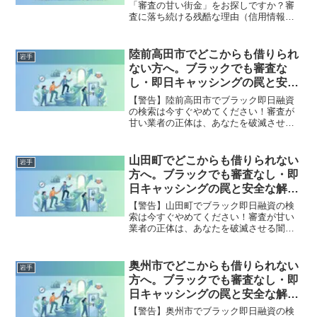
「審査の甘い街金」をお探しですか？審
査に落ち続ける残酷な理由（信用情報と
申し込みブラック）から、絶対に手を出
してはいけないソフト闇金の実態まで徹
底解説。多重債務の地獄から抜け出し、
陸前高田市でどこからも借りられ
岩手
合法的に借金を減額・免除する「債務整
ない方へ。ブラックでも審査な
理」の正しい知識と、今すぐ督促を止め
し・即日キャッシングの罠と安全
る無料相談窓口をご案内します。
な解決策
【警告】陸前高田市でブラック即日融資
の検索は今すぐやめてください！審査が
甘い業者の正体は、あなたを破滅させる
闇金です。どこからも借りられない状態
は、法的な手続きでリセット可能です。
陸前高田市で違法業者を避け、借金地獄
山田町でどこからも借りられない
岩手
から抜け出した方々の実体験と確実な解
方へ。ブラックでも審査なし・即
決策を完全公開。
日キャッシングの罠と安全な解決
策
【警告】山田町でブラック即日融資の検
索は今すぐやめてください！審査が甘い
業者の正体は、あなたを破滅させる闇金
です。どこからも借りられない状態は、
法的な手続きでリセット可能です。山田
町で違法業者を避け、借金地獄から抜け
奥州市でどこからも借りられない
岩手
出した方々の実体験と確実な解決策を完
方へ。ブラックでも審査なし・即
全公開。
日キャッシングの罠と安全な解決
策
【警告】奥州市でブラック即日融資の検