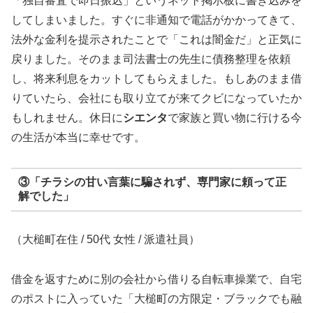
「独自審査で即日振込」というネット掲示板に書き込みを
してしまいました。すぐに非通知で電話がかかってきて、
法外な金利を提示されたことで「これは闇金だ」と正気に
戻りました。そのまま司法書士の先生に債務整理を依頼
し、将来利息をカットしてもらえました。もしあのまま借
りていたら、会社にも取り立てが来てクビになっていたか
もしれません。休日に
シエンタ
で家族と買い物に行ける今
の生活が本当に幸せです。
③「チラシの甘い言葉に騙されず、専門家に頼って正
解でした」
（大槌町在住 / 50代 女性 / 派遣社員）
借金を返すために別の会社から借りる自転車操業で、自宅
のポストに入っていた「大槌町の方限定・ブラックでも融