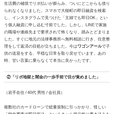
生活費の補填でリボ払いが膨らみ、ついにどこからも借り
られなくなりました。スマホで大槌町の即日融資を検索
し、インスタグラムで見つけた「主婦でも即日OK」とい
う個人融資に申し込む寸前でした。しかし、LINEで家族
の職場や連絡先まで要求されて怖くなり、踏みとどまりま
した。すぐに地元の法律事務所へ無料相談に行き、任意整
理をして返済の目処が立ちました。今は
ワゴンアール
で子
供の送迎をする、平穏な日常を取り戻せています。あの
時、甘い言葉に乗らなくて本当に良かったです。
②「リボ地獄と闇金の一歩手前で目が覚めました」
（岩手在住 / 40代 男性 / 会社員）
複数社のカードローンで総量規制に引っかかり、怪しい