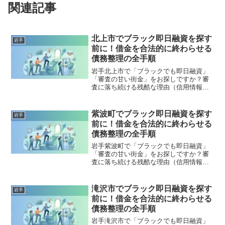
関連記事
北上市でブラック即日融資を探す
岩手
前に！借金を合法的に終わらせる
債務整理の全手順
岩手北上市で「ブラックでも即日融資」
「審査の甘い街金」をお探しですか？審
査に落ち続ける残酷な理由（信用情報と
申し込みブラック）から、絶対に手を出
してはいけないソフト闇金の実態まで徹
底解説。多重債務の地獄から抜け出し、
紫波町でブラック即日融資を探す
岩手
合法的に借金を減額・免除する「債務整
前に！借金を合法的に終わらせる
理」の正しい知識と、今すぐ督促を止め
債務整理の全手順
る無料相談窓口をご案内します。
岩手紫波町で「ブラックでも即日融資」
「審査の甘い街金」をお探しですか？審
査に落ち続ける残酷な理由（信用情報と
申し込みブラック）から、絶対に手を出
してはいけないソフト闇金の実態まで徹
底解説。多重債務の地獄から抜け出し、
滝沢市でブラック即日融資を探す
岩手
合法的に借金を減額・免除する「債務整
前に！借金を合法的に終わらせる
理」の正しい知識と、今すぐ督促を止め
債務整理の全手順
る無料相談窓口をご案内します。
岩手滝沢市で「ブラックでも即日融資」