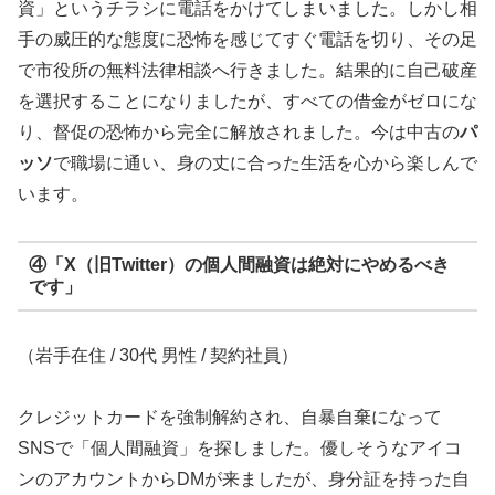
資」というチラシに電話をかけてしまいました。しかし相
手の威圧的な態度に恐怖を感じてすぐ電話を切り、その足
で市役所の無料法律相談へ行きました。結果的に自己破産
を選択することになりましたが、すべての借金がゼロにな
り、督促の恐怖から完全に解放されました。今は中古の
パ
ッソ
で職場に通い、身の丈に合った生活を心から楽しんで
います。
④「X（旧Twitter）の個人間融資は絶対にやめるべき
です」
（岩手在住 / 30代 男性 / 契約社員）
クレジットカードを強制解約され、自暴自棄になって
SNSで「個人間融資」を探しました。優しそうなアイコ
ンのアカウントからDMが来ましたが、身分証を持った自