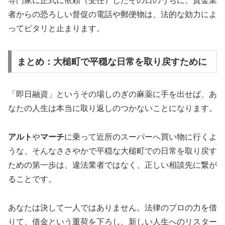
専門家に正式に依頼（受任）したその日のうちに、貸金業
者からの恐ろしい督促の電話や郵便物は、法的な効力によ
ってピタリと止まります。
まとめ：大槌町で平穏な日常を取り戻すために
「即日融資」というその場しのぎの麻薬に手を出せば、あ
なたの人生は本当に取り返しのつかないことになります。
アルト
や
マーチ
に乗って近所のスーパーへ買い物に行くよ
うな、そんなささやかで平穏な大槌町での日常を取り戻す
ための第一歩は、違法業者ではなく、正しい相談先に繋が
ることです。
あなたは決して一人ではありません。法律のプロの力を借
りて、借金という重荷を下ろし、新しい人生へのリスター