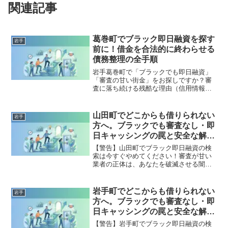
関連記事
葛巻町でブラック即日融資を探す
岩手
前に！借金を合法的に終わらせる
債務整理の全手順
岩手葛巻町で「ブラックでも即日融資」
「審査の甘い街金」をお探しですか？審
査に落ち続ける残酷な理由（信用情報と
申し込みブラック）から、絶対に手を出
してはいけないソフト闇金の実態まで徹
底解説。多重債務の地獄から抜け出し、
山田町でどこからも借りられない
岩手
合法的に借金を減額・免除する「債務整
方へ。ブラックでも審査なし・即
理」の正しい知識と、今すぐ督促を止め
日キャッシングの罠と安全な解決
る無料相談窓口をご案内します。
策
【警告】山田町でブラック即日融資の検
索は今すぐやめてください！審査が甘い
業者の正体は、あなたを破滅させる闇金
です。どこからも借りられない状態は、
法的な手続きでリセット可能です。山田
町で違法業者を避け、借金地獄から抜け
岩手町でどこからも借りられない
岩手
出した方々の実体験と確実な解決策を完
方へ。ブラックでも審査なし・即
全公開。
日キャッシングの罠と安全な解決
策
【警告】岩手町でブラック即日融資の検