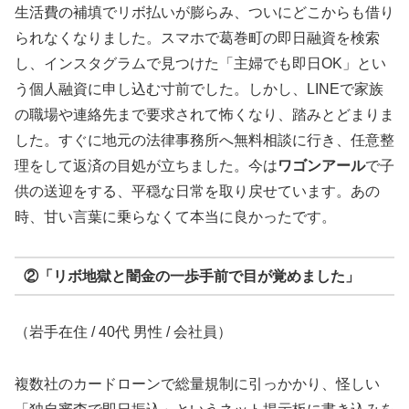
生活費の補填でリボ払いが膨らみ、ついにどこからも借り
られなくなりました。スマホで葛巻町の即日融資を検索
し、インスタグラムで見つけた「主婦でも即日OK」とい
う個人融資に申し込む寸前でした。しかし、LINEで家族
の職場や連絡先まで要求されて怖くなり、踏みとどまりま
した。すぐに地元の法律事務所へ無料相談に行き、任意整
理をして返済の目処が立ちました。今は
ワゴンアール
で子
供の送迎をする、平穏な日常を取り戻せています。あの
時、甘い言葉に乗らなくて本当に良かったです。
②「リボ地獄と闇金の一歩手前で目が覚めました」
（岩手在住 / 40代 男性 / 会社員）
複数社のカードローンで総量規制に引っかかり、怪しい