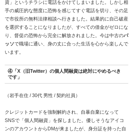
資」というチラシに電話をかけてしまいました。しかし相
手の威圧的な態度に恐怖を感じてすぐ電話を切り、その足
で市役所の無料法律相談へ行きました。結果的に自己破産
を選択することになりましたが、すべての借金がゼロにな
り、督促の恐怖から完全に解放されました。今は中古の
パ
ッソ
で職場に通い、身の丈に合った生活を心から楽しんで
います。
④「X（旧Twitter）の個人間融資は絶対にやめるべき
です」
（岩手在住 / 30代 男性 / 契約社員）
クレジットカードを強制解約され、自暴自棄になって
SNSで「個人間融資」を探しました。優しそうなアイコ
ンのアカウントからDMが来ましたが、身分証を持った自