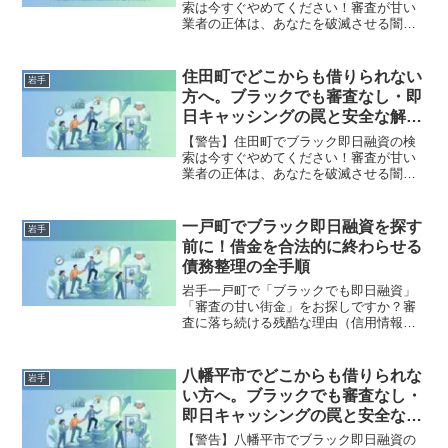
索は今すぐやめてください！審査が甘い
業者の正体は、あなたを破滅させる闇金
です。どこからも借りられない状態は、
法的な手続きでリセット可能です。岩手
町で違法業者を避け、借金地獄から抜け
住田町でどこからも借りられない
岩手
出した方々の実体験と確実な解決策を完
方へ。ブラックでも審査なし・即
全公開。
日キャッシングの罠と安全な解決
策
【警告】住田町でブラック即日融資の検
索は今すぐやめてください！審査が甘い
業者の正体は、あなたを破滅させる闇金
です。どこからも借りられない状態は、
法的な手続きでリセット可能です。住田
町で違法業者を避け、借金地獄から抜け
一戸町でブラック即日融資を探す
岩手
出した方々の実体験と確実な解決策を完
前に！借金を合法的に終わらせる
全公開。
債務整理の全手順
岩手一戸町で「ブラックでも即日融資」
「審査の甘い街金」をお探しですか？審
査に落ち続ける残酷な理由（信用情報と
申し込みブラック）から、絶対に手を出
してはいけないソフト闇金の実態まで徹
底解説。多重債務の地獄から抜け出し、
八幡平市でどこからも借りられな
岩手
合法的に借金を減額・免除する「債務整
い方へ。ブラックでも審査なし・
理」の正しい知識と、今すぐ督促を止め
即日キャッシングの罠と安全な解
る無料相談窓口をご案内します。
決策
【警告】八幡平市でブラック即日融資の