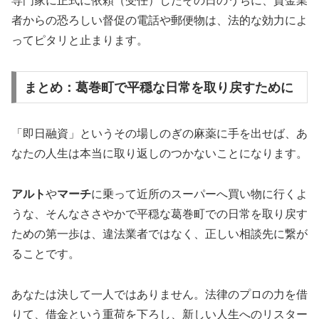
専門家に正式に依頼（受任）したその日のうちに、貸金業
者からの恐ろしい督促の電話や郵便物は、法的な効力によ
ってピタリと止まります。
まとめ：葛巻町で平穏な日常を取り戻すために
「即日融資」というその場しのぎの麻薬に手を出せば、あ
なたの人生は本当に取り返しのつかないことになります。
アルト
や
マーチ
に乗って近所のスーパーへ買い物に行くよ
うな、そんなささやかで平穏な葛巻町での日常を取り戻す
ための第一歩は、違法業者ではなく、正しい相談先に繋が
ることです。
あなたは決して一人ではありません。法律のプロの力を借
りて、借金という重荷を下ろし、新しい人生へのリスター