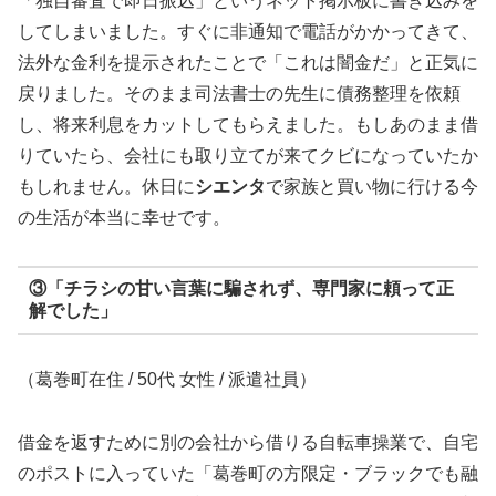
「独自審査で即日振込」というネット掲示板に書き込みを
してしまいました。すぐに非通知で電話がかかってきて、
法外な金利を提示されたことで「これは闇金だ」と正気に
戻りました。そのまま司法書士の先生に債務整理を依頼
し、将来利息をカットしてもらえました。もしあのまま借
りていたら、会社にも取り立てが来てクビになっていたか
もしれません。休日に
シエンタ
で家族と買い物に行ける今
の生活が本当に幸せです。
③「チラシの甘い言葉に騙されず、専門家に頼って正
解でした」
（葛巻町在住 / 50代 女性 / 派遣社員）
借金を返すために別の会社から借りる自転車操業で、自宅
のポストに入っていた「葛巻町の方限定・ブラックでも融