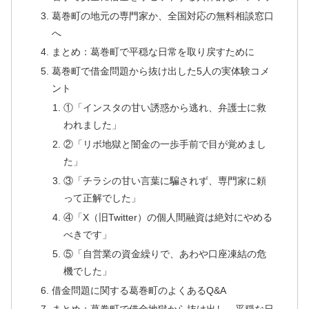
葛巻町の地元の専門家か、全国対応の無料相談窓口
へ
まとめ：葛巻町で平穏な日常を取り戻すために
葛巻町で借金問題から抜け出した5人の実体験コメ
ント
①「インスタの甘い誘惑から逃れ、弁護士に救
われました」
②「リボ地獄と闇金の一歩手前で目が覚めまし
た」
③「チラシの甘い言葉に騙されず、専門家に頼
って正解でした」
④「X（旧Twitter）の個人間融資は絶対にやめる
べきです」
⑤「自営業の資金繰りで、あわや口座凍結の危
機でした」
借金問題に関する葛巻町のよくあるQ&A