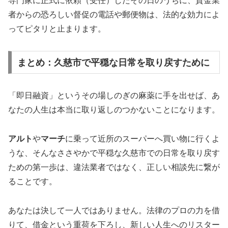
専門家に正式に依頼（受任）したその日のうちに、貸金業
者からの恐ろしい督促の電話や郵便物は、法的な効力によ
ってピタリと止まります。
まとめ：久慈市で平穏な日常を取り戻すために
「即日融資」というその場しのぎの麻薬に手を出せば、あ
なたの人生は本当に取り返しのつかないことになります。
アルト
や
マーチ
に乗って近所のスーパーへ買い物に行くよ
うな、そんなささやかで平穏な久慈市での日常を取り戻す
ための第一歩は、違法業者ではなく、正しい相談先に繋が
ることです。
あなたは決して一人ではありません。法律のプロの力を借
りて、借金という重荷を下ろし、新しい人生へのリスター