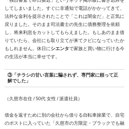
「独自審査で即日振込」というネット掲示板に書き込みを
してしまいました。すぐに非通知で電話がかかってきて、
法外な金利を提示されたことで「これは闇金だ」と正気に
戻りました。そのまま司法書士の先生に債務整理を依頼
し、将来利息をカットしてもらえました。もしあのまま借
りていたら、会社にも取り立てが来てクビになっていたか
もしれません。休日に
シエンタ
で家族と買い物に行ける今
の生活が本当に幸せです。
③「チラシの甘い言葉に騙されず、専門家に頼って正
解でした」
（久慈市在住 / 50代 女性 / 派遣社員）
借金を返すために別の会社から借りる自転車操業で、自宅
のポストに入っていた「久慈市の方限定・ブラックでも融