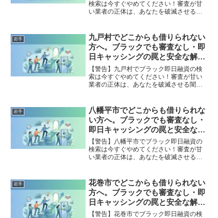
検索は今すぐやめてください！審査が甘
い業者の正体は、あなたを破滅させる闇
金です。どこからも借りられない状態
は、法的な手続きでリセット可能です。
西和賀町で違法業者を避け、借金地獄か
九戸村でどこからも借りられない
岩手
ら抜け出した方々の実体験と確実な解決
方へ。ブラックでも審査なし・即
策を完全公開。
日キャッシングの罠と安全な解決
策
【警告】九戸村でブラック即日融資の検
索は今すぐやめてください！審査が甘い
業者の正体は、あなたを破滅させる闇金
です。どこからも借りられない状態は、
法的な手続きでリセット可能です。九戸
村で違法業者を避け、借金地獄から抜け
八幡平市でどこからも借りられな
岩手
出した方々の実体験と確実な解決策を完
い方へ。ブラックでも審査なし・
全公開。
即日キャッシングの罠と安全な解
決策
【警告】八幡平市でブラック即日融資の
検索は今すぐやめてください！審査が甘
い業者の正体は、あなたを破滅させる闇
金です。どこからも借りられない状態
は、法的な手続きでリセット可能です。
八幡平市で違法業者を避け、借金地獄か
花巻市でどこからも借りられない
岩手
ら抜け出した方々の実体験と確実な解決
方へ。ブラックでも審査なし・即
策を完全公開。
日キャッシングの罠と安全な解決
策
【警告】花巻市でブラック即日融資の検