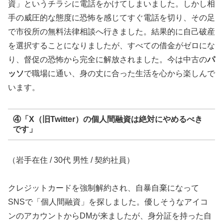
資」というチラシに電話をかけてしまいました。しかし相
手の威圧的な態度に恐怖を感じてすぐ電話を切り、その足
で市役所の無料法律相談へ行きました。結果的に自己破産
を選択することになりましたが、すべての借金がゼロにな
り、督促の恐怖から完全に解放されました。今は中古の
パ
ッソ
で職場に通い、身の丈に合った生活を心から楽しんで
います。
④「X（旧Twitter）の個人間融資は絶対にやめるべき
です」
（岩手在住 / 30代 男性 / 契約社員）
クレジットカードを強制解約され、自暴自棄になって
SNSで「個人間融資」を探しました。優しそうなアイコ
ンのアカウントからDMが来ましたが、身分証を持った自