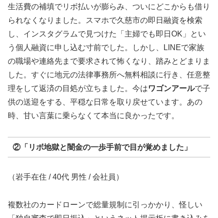
生活費の補填でリボ払いが膨らみ、ついにどこからも借り
られなくなりました。スマホで久慈市の即日融資を検索
し、インスタグラムで見つけた「主婦でも即日OK」とい
う個人融資に申し込む寸前でした。しかし、LINEで家族
の職場や連絡先まで要求されて怖くなり、踏みとどまりま
した。すぐに地元の法律事務所へ無料相談に行き、任意整
理をして返済の目処が立ちました。今は
ワゴンアール
で子
供の送迎をする、平穏な日常を取り戻せています。あの
時、甘い言葉に乗らなくて本当に良かったです。
②「リボ地獄と闇金の一歩手前で目が覚めました」
（岩手在住 / 40代 男性 / 会社員）
複数社のカードローンで総量規制に引っかかり、怪しい