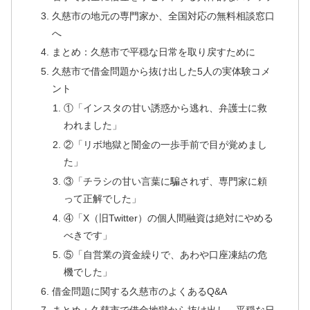
久慈市の地元の専門家か、全国対応の無料相談窓口
へ
まとめ：久慈市で平穏な日常を取り戻すために
久慈市で借金問題から抜け出した5人の実体験コメ
ント
①「インスタの甘い誘惑から逃れ、弁護士に救
われました」
②「リボ地獄と闇金の一歩手前で目が覚めまし
た」
③「チラシの甘い言葉に騙されず、専門家に頼
って正解でした」
④「X（旧Twitter）の個人間融資は絶対にやめる
べきです」
⑤「自営業の資金繰りで、あわや口座凍結の危
機でした」
借金問題に関する久慈市のよくあるQ&A