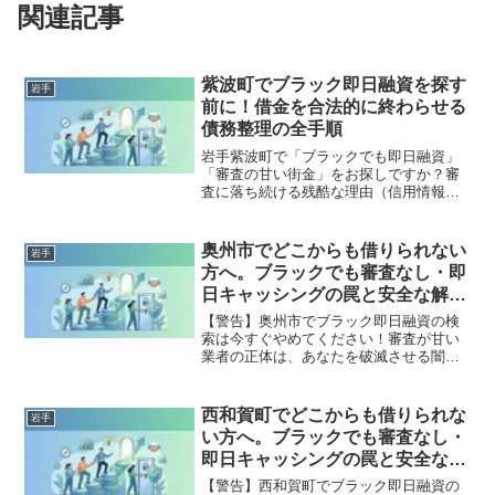
関連記事
紫波町でブラック即日融資を探す
岩手
前に！借金を合法的に終わらせる
債務整理の全手順
岩手紫波町で「ブラックでも即日融資」
「審査の甘い街金」をお探しですか？審
査に落ち続ける残酷な理由（信用情報と
申し込みブラック）から、絶対に手を出
してはいけないソフト闇金の実態まで徹
底解説。多重債務の地獄から抜け出し、
奥州市でどこからも借りられない
岩手
合法的に借金を減額・免除する「債務整
方へ。ブラックでも審査なし・即
理」の正しい知識と、今すぐ督促を止め
日キャッシングの罠と安全な解決
る無料相談窓口をご案内します。
策
【警告】奥州市でブラック即日融資の検
索は今すぐやめてください！審査が甘い
業者の正体は、あなたを破滅させる闇金
です。どこからも借りられない状態は、
法的な手続きでリセット可能です。奥州
市で違法業者を避け、借金地獄から抜け
西和賀町でどこからも借りられな
岩手
出した方々の実体験と確実な解決策を完
い方へ。ブラックでも審査なし・
全公開。
即日キャッシングの罠と安全な解
決策
【警告】西和賀町でブラック即日融資の