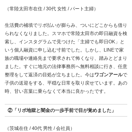
（常陸太田市在住 / 30代 女性 / パート主婦）
生活費の補填でリボ払いが膨らみ、ついにどこからも借り
られなくなりました。スマホで常陸太田市の即日融資を検
索し、インスタグラムで見つけた「主婦でも即日OK」と
いう個人融資に申し込む寸前でした。しかし、LINEで家
族の職場や連絡先まで要求されて怖くなり、踏みとどまり
ました。すぐに地元の法律事務所へ無料相談に行き、任意
整理をして返済の目処が立ちました。今は
ワゴンアール
で
子供の送迎をする、平穏な日常を取り戻せています。あの
時、甘い言葉に乗らなくて本当に良かったです。
②「リボ地獄と闇金の一歩手前で目が覚めました」
（茨城在住 / 40代 男性 / 会社員）