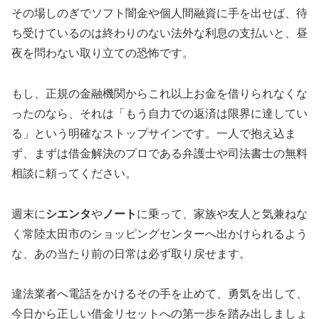
その場しのぎでソフト闇金や個人間融資に手を出せば、待
ち受けているのは終わりのない法外な利息の支払いと、昼
夜を問わない取り立ての恐怖です。
もし、正規の金融機関からこれ以上お金を借りられなくな
ったのなら、それは「もう自力での返済は限界に達してい
る」という明確なストップサインです。一人で抱え込ま
ず、まずは借金解決のプロである弁護士や司法書士の無料
相談に頼ってください。
週末に
シエンタ
や
ノート
に乗って、家族や友人と気兼ねな
く常陸太田市のショッピングセンターへ出かけられるよう
な、あの当たり前の日常は必ず取り戻せます。
違法業者へ電話をかけるその手を止めて、勇気を出して、
今日から正しい借金リセットへの第一歩を踏み出しましょ