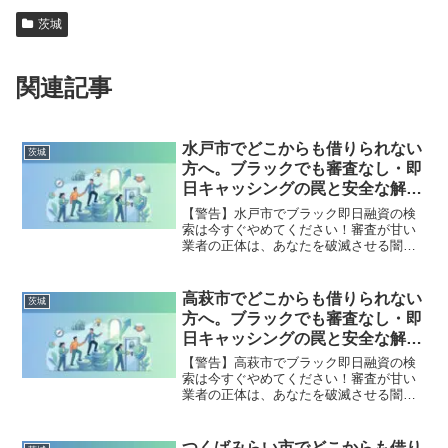
茨城
関連記事
水戸市でどこからも借りられない
茨城
方へ。ブラックでも審査なし・即
日キャッシングの罠と安全な解決
策
【警告】水戸市でブラック即日融資の検
索は今すぐやめてください！審査が甘い
業者の正体は、あなたを破滅させる闇金
です。どこからも借りられない状態は、
法的な手続きでリセット可能です。水戸
市で違法業者を避け、借金地獄から抜け
高萩市でどこからも借りられない
茨城
出した方々の実体験と確実な解決策を完
方へ。ブラックでも審査なし・即
全公開。
日キャッシングの罠と安全な解決
策
【警告】高萩市でブラック即日融資の検
索は今すぐやめてください！審査が甘い
業者の正体は、あなたを破滅させる闇金
です。どこからも借りられない状態は、
法的な手続きでリセット可能です。高萩
市で違法業者を避け、借金地獄から抜け
つくばみらい市でどこからも借り