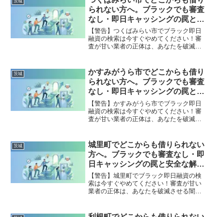
茨城
出した方々の実体験と確実な解決策を完
られない方へ。ブラックでも審査
全公開。
なし・即日キャッシングの罠と安
全な解決策
【警告】つくばみらい市でブラック即日
融資の検索は今すぐやめてください！審
査が甘い業者の正体は、あなたを破滅さ
せる闇金です。どこからも借りられない
状態は、法的な手続きでリセット可能で
す。つくばみらい市で違法業者を避け、
かすみがうら市でどこからも借り
茨城
借金地獄から抜け出した方々の実体験と
られない方へ。ブラックでも審査
確実な解決策を完全公開。
なし・即日キャッシングの罠と安
全な解決策
【警告】かすみがうら市でブラック即日
融資の検索は今すぐやめてください！審
査が甘い業者の正体は、あなたを破滅さ
せる闇金です。どこからも借りられない
状態は、法的な手続きでリセット可能で
す。かすみがうら市で違法業者を避け、
城里町でどこからも借りられない
茨城
借金地獄から抜け出した方々の実体験と
方へ。ブラックでも審査なし・即
確実な解決策を完全公開。
日キャッシングの罠と安全な解決
策
【警告】城里町でブラック即日融資の検
索は今すぐやめてください！審査が甘い
業者の正体は、あなたを破滅させる闇金
です。どこからも借りられない状態は、
法的な手続きでリセット可能です。城里
町で違法業者を避け、借金地獄から抜け
利根町でどこからも借りられない