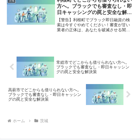
茨城
出した方々の実体験と確実な解決策を完
方へ。ブラックでも審査なし・即
全公開。
日キャッシングの罠と安全な解決
策
【警告】利根町でブラック即日融資の検
索は今すぐやめてください！審査が甘い
業者の正体は、あなたを破滅させる闇金
です。どこからも借りられない状態は、
法的な手続きでリセット可能です。利根
町で違法業者を避け、借金地獄から抜け
出した方々の実体験と確実な解決策を完
全公開。
常総市でどこからも借りられない方へ。
ブラックでも審査なし・即日キャッシン
グの罠と安全な解決策
高萩市でどこからも借りられない方へ。
ブラックでも審査なし・即日キャッシン
グの罠と安全な解決策
ホーム
茨城