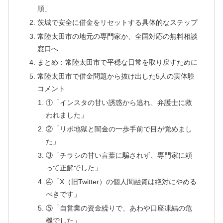
順」
茨城で安全に借金をリセットする具体的なステップ
常陸太田市の地元の専門家か、全国対応の無料相談
窓口へ
まとめ：常陸太田市で平穏な日常を取り戻すために
常陸太田市で借金問題から抜け出した5人の実体験
コメント
①「インスタの甘い誘惑から逃れ、弁護士に救
われました」
②「リボ地獄と闇金の一歩手前で目が覚めまし
た」
③「チラシの甘い言葉に騙されず、専門家に頼
って正解でした」
④「X（旧Twitter）の個人間融資は絶対にやめる
べきです」
⑤「自営業の資金繰りで、あわや口座凍結の危
機でした」