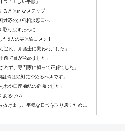
打つ「正しい手順」
する具体的なステップ
国対応の無料相談窓口へ
を取り戻すために
した5人の実体験コメント
ら逃れ、弁護士に救われました」
手前で目が覚めました」
されず、専門家に頼って正解でした」
個人間融資は絶対にやめるべきです」
あわや口座凍結の危機でした」
あるQ&A
ら抜け出し、平穏な日常を取り戻すために