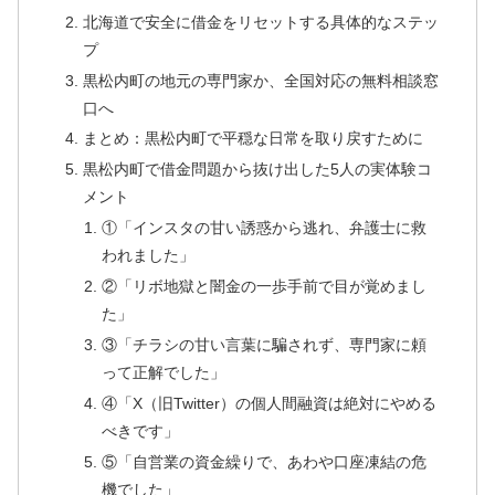
北海道で安全に借金をリセットする具体的なステッ
プ
黒松内町の地元の専門家か、全国対応の無料相談窓
口へ
まとめ：黒松内町で平穏な日常を取り戻すために
黒松内町で借金問題から抜け出した5人の実体験コ
メント
①「インスタの甘い誘惑から逃れ、弁護士に救
われました」
②「リボ地獄と闇金の一歩手前で目が覚めまし
た」
③「チラシの甘い言葉に騙されず、専門家に頼
って正解でした」
④「X（旧Twitter）の個人間融資は絶対にやめる
べきです」
⑤「自営業の資金繰りで、あわや口座凍結の危
機でした」