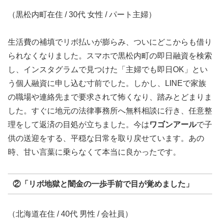
（黒松内町在住 / 30代 女性 / パート主婦）
生活費の補填でリボ払いが膨らみ、ついにどこからも借り
られなくなりました。スマホで黒松内町の即日融資を検索
し、インスタグラムで見つけた「主婦でも即日OK」とい
う個人融資に申し込む寸前でした。しかし、LINEで家族
の職場や連絡先まで要求されて怖くなり、踏みとどまりま
した。すぐに地元の法律事務所へ無料相談に行き、任意整
理をして返済の目処が立ちました。今は
ワゴンアール
で子
供の送迎をする、平穏な日常を取り戻せています。あの
時、甘い言葉に乗らなくて本当に良かったです。
②「リボ地獄と闇金の一歩手前で目が覚めました」
（北海道在住 / 40代 男性 / 会社員）