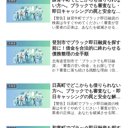
北海道
金地獄から抜け出した方々の実体験と確
い方へ。ブラックでも審査なし・
実な解決策を完全公開。
即日キャッシングの罠と安全な解
決策
【警告】妹背牛町でブラック即日融資の
検索は今すぐやめてください！審査が甘
い業者の正体は、あなたを破滅させる闇
金です。どこからも借りられない状態
は、法的な手続きでリセット可能です。
妹背牛町で違法業者を避け、借金地獄か
登別市でブラック即日融資を探す
北海道
ら抜け出した方々の実体験と確実な解決
前に！借金を合法的に終わらせる
策を完全公開。
債務整理の全手順
北海道登別市で「ブラックでも即日融
資」「審査の甘い街金」をお探しです
か？審査に落ち続ける残酷な理由（信用
情報と申し込みブラック）から、絶対に
手を出してはいけないソフト闇金の実態
まで徹底解説。多重債務の地獄から抜け
日高町でどこからも借りられない
北海道
出し、合法的に借金を減額・免除する
方へ。ブラックでも審査なし・即
「債務整理」の正しい知識と、今すぐ督
日キャッシングの罠と安全な解決
促を止める無料相談窓口をご案内しま
策
す。
【警告】日高町でブラック即日融資の検
索は今すぐやめてください！審査が甘い
業者の正体は、あなたを破滅させる闇金
です。どこからも借りられない状態は、
法的な手続きでリセット可能です。日高
町で違法業者を避け、借金地獄から抜け
和寒町でブラック即日融資を探す