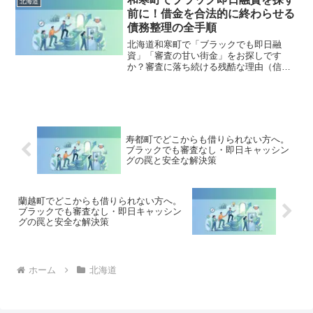
北海道
出した方々の実体験と確実な解決策を完
前に！借金を合法的に終わらせる
全公開。
債務整理の全手順
北海道和寒町で「ブラックでも即日融
資」「審査の甘い街金」をお探しです
か？審査に落ち続ける残酷な理由（信用
情報と申し込みブラック）から、絶対に
手を出してはいけないソフト闇金の実態
まで徹底解説。多重債務の地獄から抜け
出し、合法的に借金を減額・免除する
「債務整理」の正しい知識と、今すぐ督
促を止める無料相談窓口をご案内しま
寿都町でどこからも借りられない方へ。
す。
ブラックでも審査なし・即日キャッシン
グの罠と安全な解決策
蘭越町でどこからも借りられない方へ。
ブラックでも審査なし・即日キャッシン
グの罠と安全な解決策
ホーム
北海道