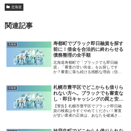
北海道
関連記事
寿都町でブラック即日融資を探す
北海道
前に！借金を合法的に終わらせる
債務整理の全手順
北海道寿都町で「ブラックでも即日融
資」「審査の甘い街金」をお探しです
か？審査に落ち続ける残酷な理由（信用
情報と申し込みブラック）から、絶対に
手を出してはいけないソフト闇金の実態
まで徹底解説。多重債務の地獄から抜け
札幌市豊平区でどこからも借りら
北海道
出し、合法的に借金を減額・免除する
れない方へ。ブラックでも審査な
「債務整理」の正しい知識と、今すぐ督
し・即日キャッシングの罠と安全
促を止める無料相談窓口をご案内しま
な解決策
す。
【警告】札幌市豊平区でブラック即日融
資の検索は今すぐやめてください！審査
が甘い業者の正体は、あなたを破滅させ
る闇金です。どこからも借りられない状
態は、法的な手続きでリセット可能で
す。札幌市豊平区で違法業者を避け、借
妹背牛町でどこからも借りられな