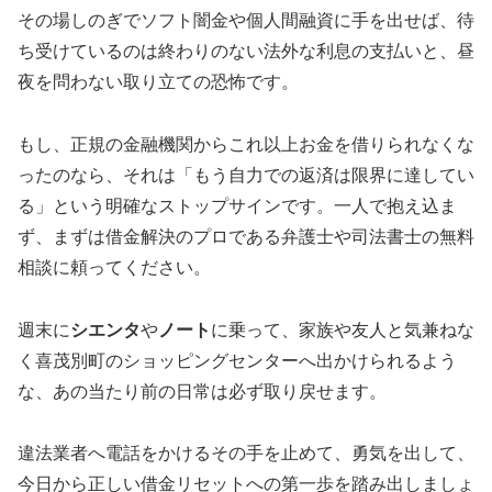
その場しのぎでソフト闇金や個人間融資に手を出せば、待
ち受けているのは終わりのない法外な利息の支払いと、昼
夜を問わない取り立ての恐怖です。
もし、正規の金融機関からこれ以上お金を借りられなくな
ったのなら、それは「もう自力での返済は限界に達してい
る」という明確なストップサインです。一人で抱え込ま
ず、まずは借金解決のプロである弁護士や司法書士の無料
相談に頼ってください。
週末に
シエンタ
や
ノート
に乗って、家族や友人と気兼ねな
く喜茂別町のショッピングセンターへ出かけられるよう
な、あの当たり前の日常は必ず取り戻せます。
違法業者へ電話をかけるその手を止めて、勇気を出して、
今日から正しい借金リセットへの第一歩を踏み出しましょ