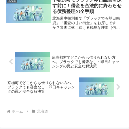
北海道
出し、合法的に借金を減額・免除する
す前に！借金を合法的に終わらせ
「債務整理」の正しい知識と、今すぐ督
る債務整理の全手順
促を止める無料相談窓口をご案内しま
す。
北海道中頓別町で「ブラックでも即日融
資」「審査の甘い街金」をお探しです
か？審査に落ち続ける残酷な理由（信用
情報と申し込みブラック）から、絶対に
手を出してはいけないソフト闇金の実態
まで徹底解説。多重債務の地獄から抜け
出し、合法的に借金を減額・免除する
「債務整理」の正しい知識と、今すぐ督
促を止める無料相談窓口をご案内しま
留寿都村でどこからも借りられない方
す。
へ。ブラックでも審査なし・即日キャッ
シングの罠と安全な解決策
京極町でどこからも借りられない方へ。
ブラックでも審査なし・即日キャッシン
グの罠と安全な解決策
ホーム
北海道