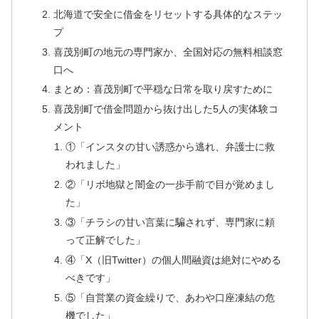
北海道で安全に借金をリセットする具体的なステッ
プ
喜茂別町の地元の専門家か、全国対応の無料相談窓
口へ
まとめ：喜茂別町で平穏な日常を取り戻すために
喜茂別町で借金問題から抜け出した5人の実体験コ
メント
①「インスタの甘い誘惑から逃れ、弁護士に救
われました」
②「リボ地獄と闇金の一歩手前で目が覚めまし
た」
③「チラシの甘い言葉に騙されず、専門家に頼
って正解でした」
④「X（旧Twitter）の個人間融資は絶対にやめる
べきです」
⑤「自営業の資金繰りで、あわや口座凍結の危
機でした」