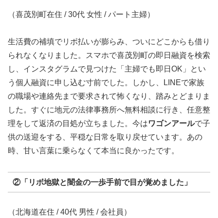
（喜茂別町在住 / 30代 女性 / パート主婦）
生活費の補填でリボ払いが膨らみ、ついにどこからも借り
られなくなりました。スマホで喜茂別町の即日融資を検索
し、インスタグラムで見つけた「主婦でも即日OK」とい
う個人融資に申し込む寸前でした。しかし、LINEで家族
の職場や連絡先まで要求されて怖くなり、踏みとどまりま
した。すぐに地元の法律事務所へ無料相談に行き、任意整
理をして返済の目処が立ちました。今は
ワゴンアール
で子
供の送迎をする、平穏な日常を取り戻せています。あの
時、甘い言葉に乗らなくて本当に良かったです。
②「リボ地獄と闇金の一歩手前で目が覚めました」
（北海道在住 / 40代 男性 / 会社員）