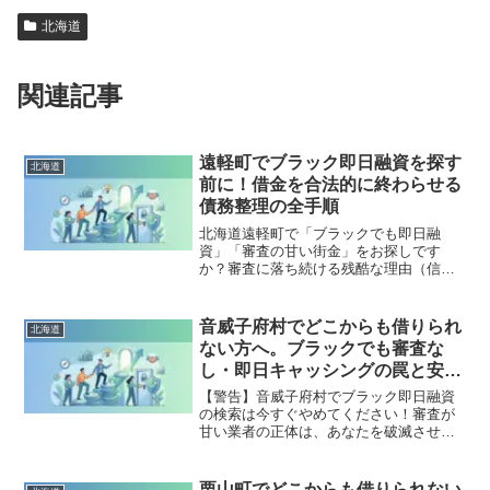
北海道
関連記事
遠軽町でブラック即日融資を探す
北海道
前に！借金を合法的に終わらせる
債務整理の全手順
北海道遠軽町で「ブラックでも即日融
資」「審査の甘い街金」をお探しです
か？審査に落ち続ける残酷な理由（信用
情報と申し込みブラック）から、絶対に
手を出してはいけないソフト闇金の実態
まで徹底解説。多重債務の地獄から抜け
音威子府村でどこからも借りられ
北海道
出し、合法的に借金を減額・免除する
ない方へ。ブラックでも審査な
「債務整理」の正しい知識と、今すぐ督
し・即日キャッシングの罠と安全
促を止める無料相談窓口をご案内しま
な解決策
す。
【警告】音威子府村でブラック即日融資
の検索は今すぐやめてください！審査が
甘い業者の正体は、あなたを破滅させる
闇金です。どこからも借りられない状態
は、法的な手続きでリセット可能です。
音威子府村で違法業者を避け、借金地獄
栗山町でどこからも借りられない