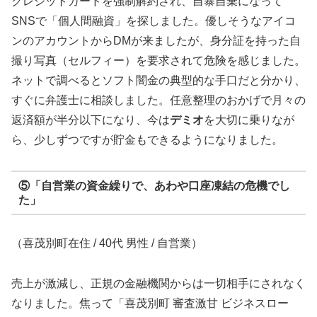
クレジットカードを強制解約され、自暴自棄になって
SNSで「個人間融資」を探しました。優しそうなアイコ
ンのアカウントからDMが来ましたが、身分証を持った自
撮り写真（セルフィー）を要求されて危険を感じました。
ネットで調べるとソフト闇金の典型的な手口だと分かり、
すぐに弁護士に相談しました。任意整理のおかげで月々の
返済額が半分以下になり、今は
デミオ
を大切に乗りなが
ら、少しずつですが貯金もできるようになりました。
⑤「自営業の資金繰りで、あわや口座凍結の危機でし
た」
（喜茂別町在住 / 40代 男性 / 自営業）
売上が激減し、正規の金融機関からは一切相手にされなく
なりました。焦って「喜茂別町 審査激甘 ビジネスロー