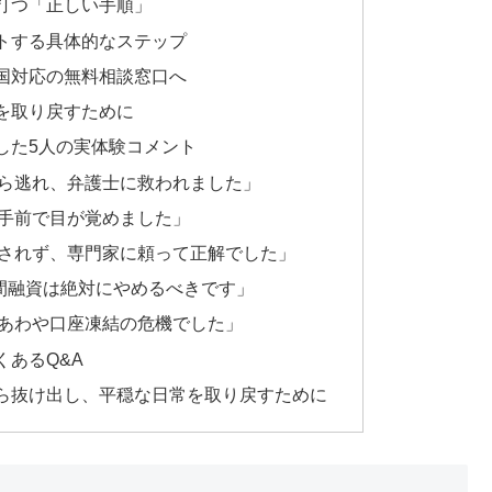
打つ「正しい手順」
トする具体的なステップ
国対応の無料相談窓口へ
を取り戻すために
した5人の実体験コメント
ら逃れ、弁護士に救われました」
手前で目が覚めました」
されず、専門家に頼って正解でした」
個人間融資は絶対にやめるべきです」
あわや口座凍結の危機でした」
あるQ&A
ら抜け出し、平穏な日常を取り戻すために