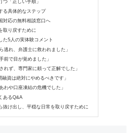
打つ「正しい手順」
する具体的なステップ
国対応の無料相談窓口へ
を取り戻すために
した5人の実体験コメント
ら逃れ、弁護士に救われました」
手前で目が覚めました」
されず、専門家に頼って正解でした」
個人間融資は絶対にやめるべきです」
あわや口座凍結の危機でした」
あるQ&A
ら抜け出し、平穏な日常を取り戻すために