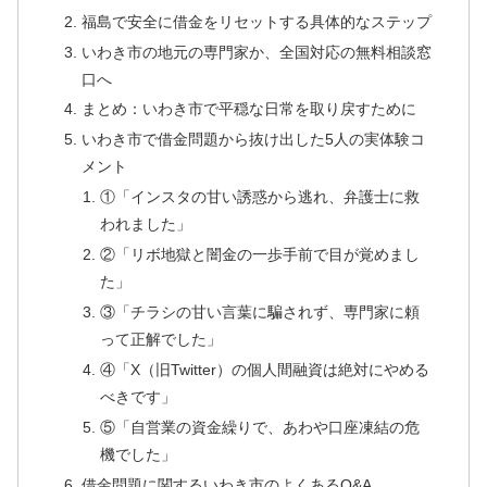
福島で安全に借金をリセットする具体的なステップ
いわき市の地元の専門家か、全国対応の無料相談窓
口へ
まとめ：いわき市で平穏な日常を取り戻すために
いわき市で借金問題から抜け出した5人の実体験コ
メント
①「インスタの甘い誘惑から逃れ、弁護士に救
われました」
②「リボ地獄と闇金の一歩手前で目が覚めまし
た」
③「チラシの甘い言葉に騙されず、専門家に頼
って正解でした」
④「X（旧Twitter）の個人間融資は絶対にやめる
べきです」
⑤「自営業の資金繰りで、あわや口座凍結の危
機でした」
借金問題に関するいわき市のよくあるQ&A