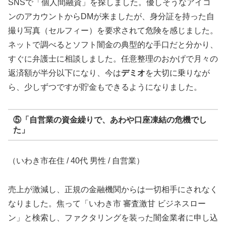
SNSで「個人間融資」を探しました。優しそうなアイコ
ンのアカウントからDMが来ましたが、身分証を持った自
撮り写真（セルフィー）を要求されて危険を感じました。
ネットで調べるとソフト闇金の典型的な手口だと分かり、
すぐに弁護士に相談しました。任意整理のおかげで月々の
返済額が半分以下になり、今は
デミオ
を大切に乗りなが
ら、少しずつですが貯金もできるようになりました。
⑤「自営業の資金繰りで、あわや口座凍結の危機でし
た」
（いわき市在住 / 40代 男性 / 自営業）
売上が激減し、正規の金融機関からは一切相手にされなく
なりました。焦って「いわき市 審査激甘 ビジネスロー
ン」と検索し、ファクタリングを装った闇金業者に申し込