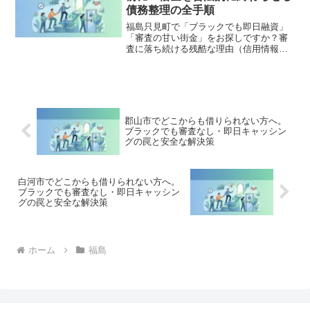
理」の正しい知識と、今すぐ督促を止め
債務整理の全手順
る無料相談窓口をご案内します。
福島只見町で「ブラックでも即日融資」
「審査の甘い街金」をお探しですか？審
査に落ち続ける残酷な理由（信用情報と
申し込みブラック）から、絶対に手を出
してはいけないソフト闇金の実態まで徹
底解説。多重債務の地獄から抜け出し、
合法的に借金を減額・免除する「債務整
理」の正しい知識と、今すぐ督促を止め
る無料相談窓口をご案内します。
郡山市でどこからも借りられない方へ。
ブラックでも審査なし・即日キャッシン
グの罠と安全な解決策
白河市でどこからも借りられない方へ。
ブラックでも審査なし・即日キャッシン
グの罠と安全な解決策
ホーム
福島