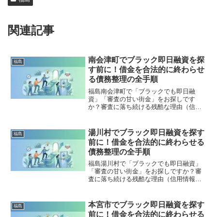
関連記事
南会津町でブラック即日融資を探
福島
す前に！借金を合法的に終わらせ
る債務整理の全手順
福島南会津町で「ブラックでも即日融
資」「審査の甘い街金」をお探しです
か？審査に落ち続ける残酷な理由（信用
情報と申し込みブラック）から、絶対に
手を出してはいけないソフト闇金の実態
まで徹底解説。多重債務の地獄から抜け
湯川村でブラック即日融資を探す
福島
出し、合法的に借金を減額・免除する
前に！借金を合法的に終わらせる
「債務整理」の正しい知識と、今すぐ督
債務整理の全手順
促を止める無料相談窓口をご案内しま
す。
福島湯川村で「ブラックでも即日融資」
「審査の甘い街金」をお探しですか？審
査に落ち続ける残酷な理由（信用情報と
申し込みブラック）から、絶対に手を出
してはいけないソフト闇金の実態まで徹
底解説。多重債務の地獄から抜け出し、
本宮市でブラック即日融資を探す
福島
合法的に借金を減額・免除する「債務整
前に！借金を合法的に終わらせる