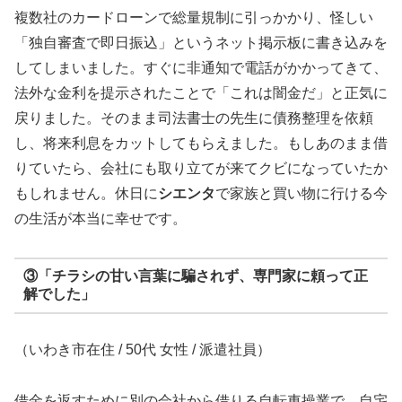
複数社のカードローンで総量規制に引っかかり、怪しい
「独自審査で即日振込」というネット掲示板に書き込みを
してしまいました。すぐに非通知で電話がかかってきて、
法外な金利を提示されたことで「これは闇金だ」と正気に
戻りました。そのまま司法書士の先生に債務整理を依頼
し、将来利息をカットしてもらえました。もしあのまま借
りていたら、会社にも取り立てが来てクビになっていたか
もしれません。休日に
シエンタ
で家族と買い物に行ける今
の生活が本当に幸せです。
③「チラシの甘い言葉に騙されず、専門家に頼って正
解でした」
（いわき市在住 / 50代 女性 / 派遣社員）
借金を返すために別の会社から借りる自転車操業で、自宅