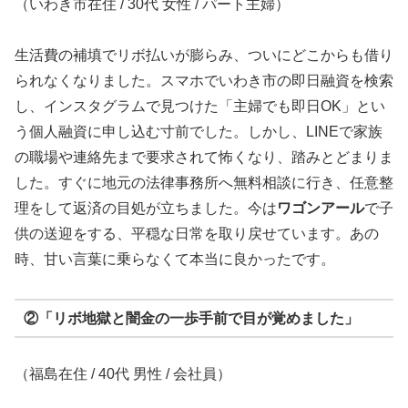
（いわき市在住 / 30代 女性 / パート主婦）
生活費の補填でリボ払いが膨らみ、ついにどこからも借り
られなくなりました。スマホでいわき市の即日融資を検索
し、インスタグラムで見つけた「主婦でも即日OK」とい
う個人融資に申し込む寸前でした。しかし、LINEで家族
の職場や連絡先まで要求されて怖くなり、踏みとどまりま
した。すぐに地元の法律事務所へ無料相談に行き、任意整
理をして返済の目処が立ちました。今は
ワゴンアール
で子
供の送迎をする、平穏な日常を取り戻せています。あの
時、甘い言葉に乗らなくて本当に良かったです。
②「リボ地獄と闇金の一歩手前で目が覚めました」
（福島在住 / 40代 男性 / 会社員）