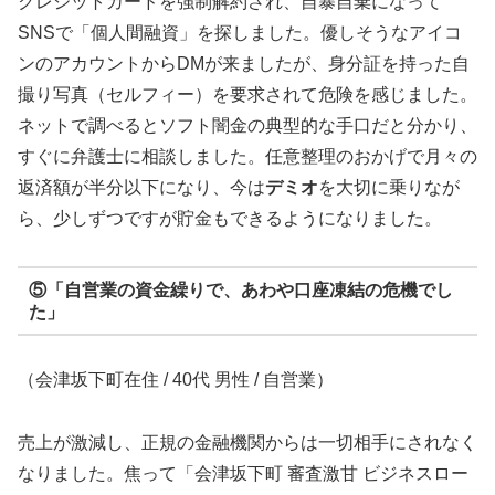
クレジットカードを強制解約され、自暴自棄になって
SNSで「個人間融資」を探しました。優しそうなアイコ
ンのアカウントからDMが来ましたが、身分証を持った自
撮り写真（セルフィー）を要求されて危険を感じました。
ネットで調べるとソフト闇金の典型的な手口だと分かり、
すぐに弁護士に相談しました。任意整理のおかげで月々の
返済額が半分以下になり、今は
デミオ
を大切に乗りなが
ら、少しずつですが貯金もできるようになりました。
⑤「自営業の資金繰りで、あわや口座凍結の危機でし
た」
（会津坂下町在住 / 40代 男性 / 自営業）
売上が激減し、正規の金融機関からは一切相手にされなく
なりました。焦って「会津坂下町 審査激甘 ビジネスロー