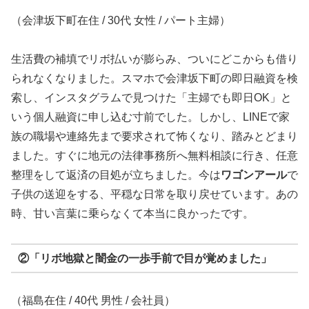
（会津坂下町在住 / 30代 女性 / パート主婦）
生活費の補填でリボ払いが膨らみ、ついにどこからも借り
られなくなりました。スマホで会津坂下町の即日融資を検
索し、インスタグラムで見つけた「主婦でも即日OK」と
いう個人融資に申し込む寸前でした。しかし、LINEで家
族の職場や連絡先まで要求されて怖くなり、踏みとどまり
ました。すぐに地元の法律事務所へ無料相談に行き、任意
整理をして返済の目処が立ちました。今は
ワゴンアール
で
子供の送迎をする、平穏な日常を取り戻せています。あの
時、甘い言葉に乗らなくて本当に良かったです。
②「リボ地獄と闇金の一歩手前で目が覚めました」
（福島在住 / 40代 男性 / 会社員）