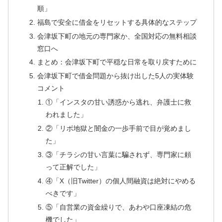
順」
福島で安全に借金をリセットする具体的なステップ
会津坂下町の地元の専門家か、全国対応の無料相談
窓口へ
まとめ：会津坂下町で平穏な日常を取り戻すために
会津坂下町で借金問題から抜け出した5人の実体験
コメント
①「インスタの甘い誘惑から逃れ、弁護士に救
われました」
②「リボ地獄と闇金の一歩手前で目が覚めまし
た」
③「チラシの甘い言葉に騙されず、専門家に頼
って正解でした」
④「X（旧Twitter）の個人間融資は絶対にやめる
べきです」
⑤「自営業の資金繰りで、あわや口座凍結の危
機でした」