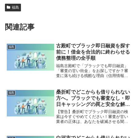
福島
関連記事
古殿町でブラック即日融資を探す
福島
前に！借金を合法的に終わらせる
債務整理の全手順
福島古殿町で「ブラックでも即日融資」
「審査の甘い街金」をお探しですか？審
査に落ち続ける残酷な理由（信用情報と
申し込みブラック）から、絶対に手を出
してはいけないソフト闇金の実態まで徹
底解説。多重債務の地獄から抜け出し、
桑折町でどこからも借りられない
福島
合法的に借金を減額・免除する「債務整
方へ。ブラックでも審査なし・即
理」の正しい知識と、今すぐ督促を止め
日キャッシングの罠と安全な解決
る無料相談窓口をご案内します。
策
【警告】桑折町でブラック即日融資の検
索は今すぐやめてください！審査が甘い
業者の正体は、あなたを破滅させる闇金
です。どこからも借りられない状態は、
法的な手続きでリセット可能です。桑折
町で違法業者を避け、借金地獄から抜け
白河市でどこからも借りられない