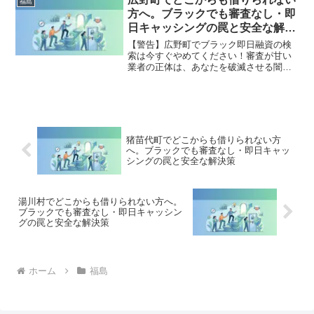
福島
た方々の実体験と確実な解決策を完全公
方へ。ブラックでも審査なし・即
開。
日キャッシングの罠と安全な解決
策
【警告】広野町でブラック即日融資の検
索は今すぐやめてください！審査が甘い
業者の正体は、あなたを破滅させる闇金
です。どこからも借りられない状態は、
法的な手続きでリセット可能です。広野
町で違法業者を避け、借金地獄から抜け
出した方々の実体験と確実な解決策を完
全公開。
猪苗代町でどこからも借りられない方
へ。ブラックでも審査なし・即日キャッ
シングの罠と安全な解決策
湯川村でどこからも借りられない方へ。
ブラックでも審査なし・即日キャッシン
グの罠と安全な解決策
ホーム
福島