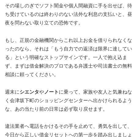
その場しのぎでソフト闇金や個人間融資に手を出せば、待
ち受けているのは終わりのない法外な利息の支払いと、昼
夜を問わない取り立ての恐怖です。
もし、正規の金融機関からこれ以上お金を借りられなくな
ったのなら、それは「もう自力での返済は限界に達してい
る」という明確なストップサインです。一人で抱え込ま
ず、まずは借金解決のプロである弁護士や司法書士の無料
相談に頼ってください。
週末に
シエンタ
や
ノート
に乗って、家族や友人と気兼ねな
く会津坂下町のショッピングセンターへ出かけられるよう
な、あの当たり前の日常は必ず取り戻せます。
違法業者へ電話をかけるその手を止めて、勇気を出して、
今日から正しい借金リセットへの第一歩を踏み出しましょ