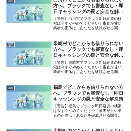
福島
出した方々の実体験と確実な解決策を完
方へ。ブラックでも審査なし・即
全公開。
日キャッシングの罠と安全な解決
策
【警告】白河市でブラック即日融資の検
索は今すぐやめてください！審査が甘い
業者の正体は、あなたを破滅させる闇金
です。どこからも借りられない状態は、
法的な手続きでリセット可能です。白河
市で違法業者を避け、借金地獄から抜け
泉崎村でどこからも借りられない
福島
出した方々の実体験と確実な解決策を完
方へ。ブラックでも審査なし・即
全公開。
日キャッシングの罠と安全な解決
策
【警告】泉崎村でブラック即日融資の検
索は今すぐやめてください！審査が甘い
業者の正体は、あなたを破滅させる闇金
です。どこからも借りられない状態は、
法的な手続きでリセット可能です。泉崎
村で違法業者を避け、借金地獄から抜け
福島でどこからも借りられない方
福島
出した方々の実体験と確実な解決策を完
へ。ブラックでも審査なし・即日
全公開。
キャッシングの罠と安全な解決策
【警告】福島でブラック即日融資の検索
は今すぐやめてください！審査が甘い業
者の正体は、あなたを破滅させる闇金で
す。どこからも借りられない状態は、法
的な手続きでリセット可能です。福島で
違法業者を避け、借金地獄から抜け出し
広野町でどこからも借りられない