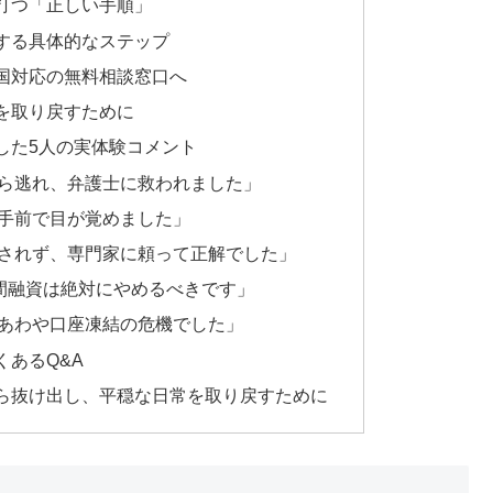
打つ「正しい手順」
する具体的なステップ
国対応の無料相談窓口へ
を取り戻すために
した5人の実体験コメント
ら逃れ、弁護士に救われました」
手前で目が覚めました」
されず、専門家に頼って正解でした」
個人間融資は絶対にやめるべきです」
あわや口座凍結の危機でした」
あるQ&A
ら抜け出し、平穏な日常を取り戻すために