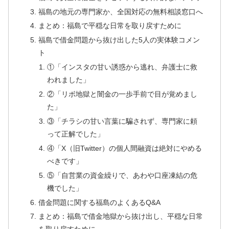
福島の地元の専門家か、全国対応の無料相談窓口へ
まとめ：福島で平穏な日常を取り戻すために
福島で借金問題から抜け出した5人の実体験コメン
ト
①「インスタの甘い誘惑から逃れ、弁護士に救
われました」
②「リボ地獄と闇金の一歩手前で目が覚めまし
た」
③「チラシの甘い言葉に騙されず、専門家に頼
って正解でした」
④「X（旧Twitter）の個人間融資は絶対にやめる
べきです」
⑤「自営業の資金繰りで、あわや口座凍結の危
機でした」
借金問題に関する福島のよくあるQ&A
まとめ：福島で借金地獄から抜け出し、平穏な日常