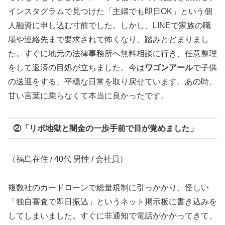
インスタグラムで見つけた「主婦でも即日OK」という個
人融資に申し込む寸前でした。しかし、LINEで家族の職
場や連絡先まで要求されて怖くなり、踏みとどまりまし
た。すぐに地元の法律事務所へ無料相談に行き、任意整理
をして返済の目処が立ちました。今は
ワゴンアール
で子供
の送迎をする、平穏な日常を取り戻せています。あの時、
甘い言葉に乗らなくて本当に良かったです。
②「リボ地獄と闇金の一歩手前で目が覚めました」
（福島在住 / 40代 男性 / 会社員）
複数社のカードローンで総量規制に引っかかり、怪しい
「独自審査で即日振込」というネット掲示板に書き込みを
してしまいました。すぐに非通知で電話がかかってきて、