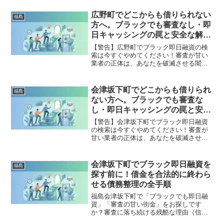
してはいけないソフト闇金の実態まで徹
底解説。多重債務の地獄から抜け出し、
広野町でどこからも借りられない
福島
合法的に借金を減額・免除する「債務整
方へ。ブラックでも審査なし・即
理」の正しい知識と、今すぐ督促を止め
日キャッシングの罠と安全な解決
る無料相談窓口をご案内します。
策
【警告】広野町でブラック即日融資の検
索は今すぐやめてください！審査が甘い
業者の正体は、あなたを破滅させる闇金
です。どこからも借りられない状態は、
法的な手続きでリセット可能です。広野
町で違法業者を避け、借金地獄から抜け
会津坂下町でどこからも借りられ
福島
出した方々の実体験と確実な解決策を完
ない方へ。ブラックでも審査な
全公開。
し・即日キャッシングの罠と安全
な解決策
【警告】会津坂下町でブラック即日融資
の検索は今すぐやめてください！審査が
甘い業者の正体は、あなたを破滅させる
闇金です。どこからも借りられない状態
は、法的な手続きでリセット可能です。
会津坂下町で違法業者を避け、借金地獄
会津坂下町でブラック即日融資を
福島
から抜け出した方々の実体験と確実な解
探す前に！借金を合法的に終わら
決策を完全公開。
せる債務整理の全手順
福島会津坂下町で「ブラックでも即日融
資」「審査の甘い街金」をお探しです
か？審査に落ち続ける残酷な理由（信用
情報と申し込みブラック）から、絶対に