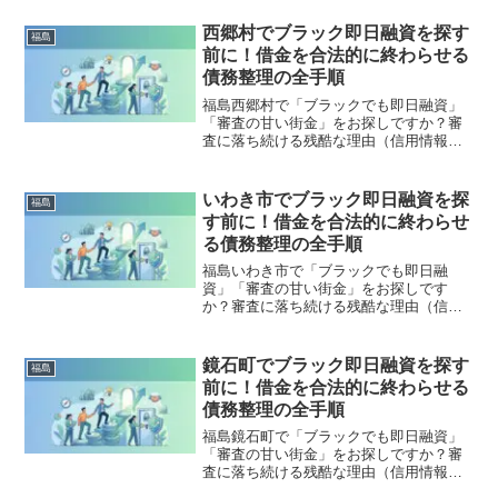
西郷村でブラック即日融資を探す
福島
前に！借金を合法的に終わらせる
債務整理の全手順
福島西郷村で「ブラックでも即日融資」
「審査の甘い街金」をお探しですか？審
査に落ち続ける残酷な理由（信用情報と
申し込みブラック）から、絶対に手を出
してはいけないソフト闇金の実態まで徹
底解説。多重債務の地獄から抜け出し、
いわき市でブラック即日融資を探
福島
合法的に借金を減額・免除する「債務整
す前に！借金を合法的に終わらせ
理」の正しい知識と、今すぐ督促を止め
る債務整理の全手順
る無料相談窓口をご案内します。
福島いわき市で「ブラックでも即日融
資」「審査の甘い街金」をお探しです
か？審査に落ち続ける残酷な理由（信用
情報と申し込みブラック）から、絶対に
手を出してはいけないソフト闇金の実態
まで徹底解説。多重債務の地獄から抜け
鏡石町でブラック即日融資を探す
福島
出し、合法的に借金を減額・免除する
前に！借金を合法的に終わらせる
「債務整理」の正しい知識と、今すぐ督
債務整理の全手順
促を止める無料相談窓口をご案内しま
す。
福島鏡石町で「ブラックでも即日融資」
「審査の甘い街金」をお探しですか？審
査に落ち続ける残酷な理由（信用情報と
申し込みブラック）から、絶対に手を出