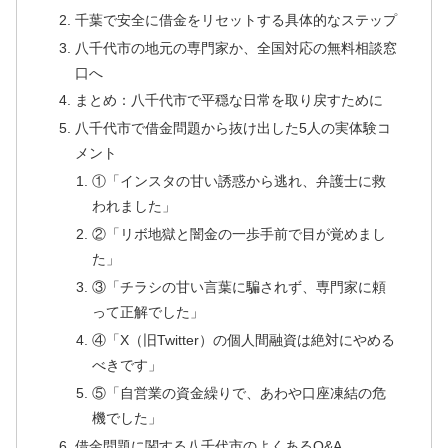
千葉で安全に借金をリセットする具体的なステップ
八千代市の地元の専門家か、全国対応の無料相談窓
口へ
まとめ：八千代市で平穏な日常を取り戻すために
八千代市で借金問題から抜け出した5人の実体験コ
メント
①「インスタの甘い誘惑から逃れ、弁護士に救
われました」
②「リボ地獄と闇金の一歩手前で目が覚めまし
た」
③「チラシの甘い言葉に騙されず、専門家に頼
って正解でした」
④「X（旧Twitter）の個人間融資は絶対にやめる
べきです」
⑤「自営業の資金繰りで、あわや口座凍結の危
機でした」
借金問題に関する八千代市のよくあるQ&A