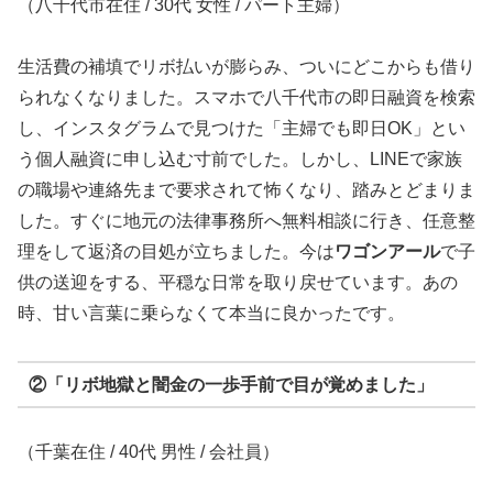
（八千代市在住 / 30代 女性 / パート主婦）
生活費の補填でリボ払いが膨らみ、ついにどこからも借り
られなくなりました。スマホで八千代市の即日融資を検索
し、インスタグラムで見つけた「主婦でも即日OK」とい
う個人融資に申し込む寸前でした。しかし、LINEで家族
の職場や連絡先まで要求されて怖くなり、踏みとどまりま
した。すぐに地元の法律事務所へ無料相談に行き、任意整
理をして返済の目処が立ちました。今は
ワゴンアール
で子
供の送迎をする、平穏な日常を取り戻せています。あの
時、甘い言葉に乗らなくて本当に良かったです。
②「リボ地獄と闇金の一歩手前で目が覚めました」
（千葉在住 / 40代 男性 / 会社員）