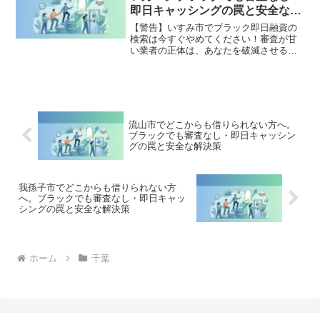
全公開。
即日キャッシングの罠と安全な解
決策
【警告】いすみ市でブラック即日融資の
検索は今すぐやめてください！審査が甘
い業者の正体は、あなたを破滅させる闇
金です。どこからも借りられない状態
は、法的な手続きでリセット可能です。
いすみ市で違法業者を避け、借金地獄か
ら抜け出した方々の実体験と確実な解決
策を完全公開。
流山市でどこからも借りられない方へ。
ブラックでも審査なし・即日キャッシン
グの罠と安全な解決策
我孫子市でどこからも借りられない方
へ。ブラックでも審査なし・即日キャッ
シングの罠と安全な解決策
ホーム
千葉