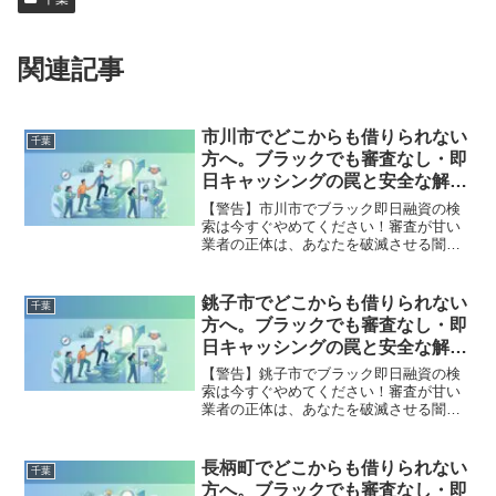
関連記事
市川市でどこからも借りられない
千葉
方へ。ブラックでも審査なし・即
日キャッシングの罠と安全な解決
策
【警告】市川市でブラック即日融資の検
索は今すぐやめてください！審査が甘い
業者の正体は、あなたを破滅させる闇金
です。どこからも借りられない状態は、
法的な手続きでリセット可能です。市川
市で違法業者を避け、借金地獄から抜け
銚子市でどこからも借りられない
千葉
出した方々の実体験と確実な解決策を完
方へ。ブラックでも審査なし・即
全公開。
日キャッシングの罠と安全な解決
策
【警告】銚子市でブラック即日融資の検
索は今すぐやめてください！審査が甘い
業者の正体は、あなたを破滅させる闇金
です。どこからも借りられない状態は、
法的な手続きでリセット可能です。銚子
市で違法業者を避け、借金地獄から抜け
長柄町でどこからも借りられない
千葉
出した方々の実体験と確実な解決策を完
方へ。ブラックでも審査なし・即