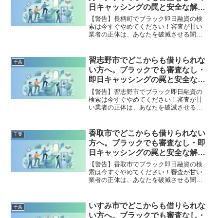
全公開。
日キャッシングの罠と安全な解決
策
【警告】長柄町でブラック即日融資の検
索は今すぐやめてください！審査が甘い
業者の正体は、あなたを破滅させる闇金
です。どこからも借りられない状態は、
法的な手続きでリセット可能です。長柄
町で違法業者を避け、借金地獄から抜け
習志野市でどこからも借りられな
千葉
出した方々の実体験と確実な解決策を完
い方へ。ブラックでも審査なし・
全公開。
即日キャッシングの罠と安全な解
決策
【警告】習志野市でブラック即日融資の
検索は今すぐやめてください！審査が甘
い業者の正体は、あなたを破滅させる闇
金です。どこからも借りられない状態
は、法的な手続きでリセット可能です。
習志野市で違法業者を避け、借金地獄か
香取市でどこからも借りられない
千葉
ら抜け出した方々の実体験と確実な解決
方へ。ブラックでも審査なし・即
策を完全公開。
日キャッシングの罠と安全な解決
策
【警告】香取市でブラック即日融資の検
索は今すぐやめてください！審査が甘い
業者の正体は、あなたを破滅させる闇金
です。どこからも借りられない状態は、
法的な手続きでリセット可能です。香取
市で違法業者を避け、借金地獄から抜け
いすみ市でどこからも借りられな
千葉
出した方々の実体験と確実な解決策を完
い方へ。ブラックでも審査なし・