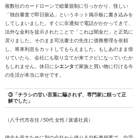
複数社のカードローンで総量規制に引っかかり、怪しい
「独自審査で即日振込」というネット掲示板に書き込みを
してしまいました。すぐに非通知で電話がかかってきて、
法外な金利を提示されたことで「これは闇金だ」と正気に
戻りました。そのまま司法書士の先生に債務整理を依頼
し、将来利息をカットしてもらえました。もしあのまま借
りていたら、会社にも取り立てが来てクビになっていたか
もしれません。休日に
シエンタ
で家族と買い物に行ける今
の生活が本当に幸せです。
③「チラシの甘い言葉に騙されず、専門家に頼って正
解でした」
（八千代市在住 / 50代 女性 / 派遣社員）
借金を返すために別の会社から借りる自転車操業で、自宅