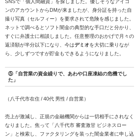
SNSで「個人間融資」を探しました。優しそうなアイコ
ンのアカウントからDMが来ましたが、身分証を持った自
撮り写真（セルフィー）を要求されて危険を感じました。
ネットで調べるとソフト闇金の典型的な手口だと分かり、
すぐに弁護士に相談しました。任意整理のおかげで月々の
返済額が半分以下になり、今は
デミオ
を大切に乗りなが
ら、少しずつですが貯金もできるようになりました。
⑤「自営業の資金繰りで、あわや口座凍結の危機でし
た」
（八千代市在住 / 40代 男性 / 自営業）
売上が激減し、正規の金融機関からは一切相手にされなく
なりました。焦って「八千代市 審査激甘 ビジネスロー
ン」と検索し、ファクタリングを装った闇金業者に申し込