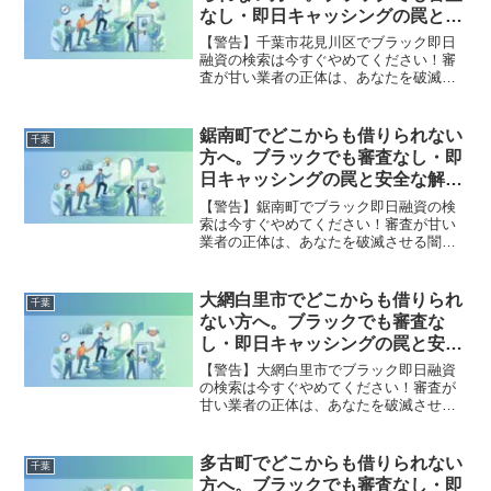
全公開。
なし・即日キャッシングの罠と安
全な解決策
【警告】千葉市花見川区でブラック即日
融資の検索は今すぐやめてください！審
査が甘い業者の正体は、あなたを破滅さ
せる闇金です。どこからも借りられない
状態は、法的な手続きでリセット可能で
す。千葉市花見川区で違法業者を避け、
鋸南町でどこからも借りられない
千葉
借金地獄から抜け出した方々の実体験と
方へ。ブラックでも審査なし・即
確実な解決策を完全公開。
日キャッシングの罠と安全な解決
策
【警告】鋸南町でブラック即日融資の検
索は今すぐやめてください！審査が甘い
業者の正体は、あなたを破滅させる闇金
です。どこからも借りられない状態は、
法的な手続きでリセット可能です。鋸南
町で違法業者を避け、借金地獄から抜け
大網白里市でどこからも借りられ
千葉
出した方々の実体験と確実な解決策を完
ない方へ。ブラックでも審査な
全公開。
し・即日キャッシングの罠と安全
な解決策
【警告】大網白里市でブラック即日融資
の検索は今すぐやめてください！審査が
甘い業者の正体は、あなたを破滅させる
闇金です。どこからも借りられない状態
は、法的な手続きでリセット可能です。
大網白里市で違法業者を避け、借金地獄
多古町でどこからも借りられない
千葉
から抜け出した方々の実体験と確実な解
方へ。ブラックでも審査なし・即