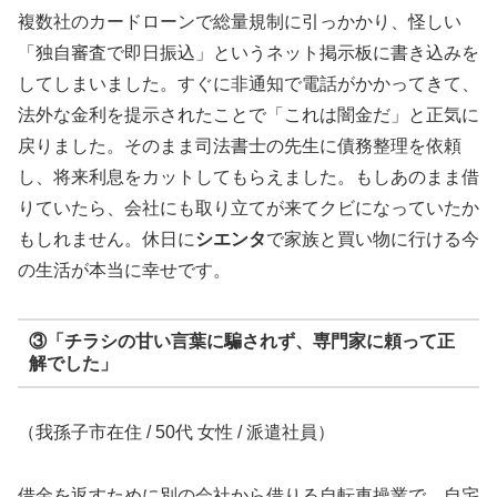
複数社のカードローンで総量規制に引っかかり、怪しい
「独自審査で即日振込」というネット掲示板に書き込みを
してしまいました。すぐに非通知で電話がかかってきて、
法外な金利を提示されたことで「これは闇金だ」と正気に
戻りました。そのまま司法書士の先生に債務整理を依頼
し、将来利息をカットしてもらえました。もしあのまま借
りていたら、会社にも取り立てが来てクビになっていたか
もしれません。休日に
シエンタ
で家族と買い物に行ける今
の生活が本当に幸せです。
③「チラシの甘い言葉に騙されず、専門家に頼って正
解でした」
（我孫子市在住 / 50代 女性 / 派遣社員）
借金を返すために別の会社から借りる自転車操業で、自宅