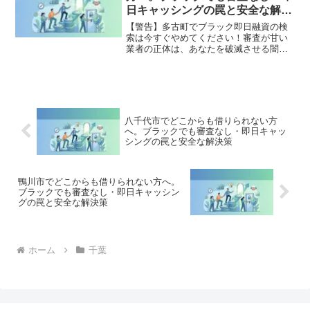
決策を完全公開。
日キャッシングの罠と安全な解決
策
【警告】多古町でブラック即日融資の検
索は今すぐやめてください！審査が甘い
業者の正体は、あなたを破滅させる闇金
です。どこからも借りられない状態は、
法的な手続きでリセット可能です。多古
町で違法業者を避け、借金地獄から抜け
出した方々の実体験と確実な解決策を完
全公開。
八千代市でどこからも借りられない方
へ。ブラックでも審査なし・即日キャッ
シングの罠と安全な解決策
鴨川市でどこからも借りられない方へ。
ブラックでも審査なし・即日キャッシン
グの罠と安全な解決策
ホーム
千葉