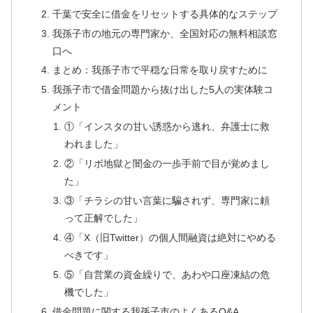
千葉で安全に借金をリセットする具体的なステップ
我孫子市の地元の専門家か、全国対応の無料相談窓
口へ
まとめ：我孫子市で平穏な日常を取り戻すために
我孫子市で借金問題から抜け出した5人の実体験コ
メント
①「インスタの甘い誘惑から逃れ、弁護士に救
われました」
②「リボ地獄と闇金の一歩手前で目が覚めまし
た」
③「チラシの甘い言葉に騙されず、専門家に頼
って正解でした」
④「X（旧Twitter）の個人間融資は絶対にやめる
べきです」
⑤「自営業の資金繰りで、あわや口座凍結の危
機でした」
借金問題に関する我孫子市のよくあるQ&A