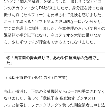
SNSで「個人間融資」を探しました。優しそうなアイコ
ンのアカウントからDMが来ましたが、身分証を持った自
撮り写真（セルフィー）を要求されて危険を感じました。
ネットで調べるとソフト闇金の典型的な手口だと分かり、
すぐに弁護士に相談しました。任意整理のおかげで月々の
返済額が半分以下になり、今は
デミオ
を大切に乗りなが
ら、少しずつですが貯金もできるようになりました。
⑤「自営業の資金繰りで、あわや口座凍結の危機でし
た」
（我孫子市在住 / 40代 男性 / 自営業）
売上が激減し、正規の金融機関からは一切相手にされなく
なりました。焦って「我孫子市 審査激甘 ビジネスロー
ン」と検索し、ファクタリングを装った闇金業者に申し込