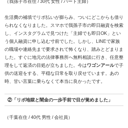
（我孫子市在住 / 30代 女性 / パート主婦）
生活費の補填でリボ払いが膨らみ、ついにどこからも借り
られなくなりました。スマホで我孫子市の即日融資を検索
し、インスタグラムで見つけた「主婦でも即日OK」とい
う個人融資に申し込む寸前でした。しかし、LINEで家族
の職場や連絡先まで要求されて怖くなり、踏みとどまりま
した。すぐに地元の法律事務所へ無料相談に行き、任意整
理をして返済の目処が立ちました。今は
ワゴンアール
で子
供の送迎をする、平穏な日常を取り戻せています。あの
時、甘い言葉に乗らなくて本当に良かったです。
②「リボ地獄と闇金の一歩手前で目が覚めました」
（千葉在住 / 40代 男性 / 会社員）