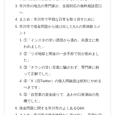
市川市の地元の専門家か、全国対応の無料相談窓口
へ
まとめ：市川市で平穏な日常を取り戻すために
市川市で借金問題から抜け出した5人の実体験コメ
ント
①「インスタの甘い誘惑から逃れ、弁護士に救
われました」
②「リボ地獄と闇金の一歩手前で目が覚めまし
た」
③「チラシの甘い言葉に騙されず、専門家に頼
って正解でした」
④「X（旧Twitter）の個人間融資は絶対にやめる
べきです」
⑤「自営業の資金繰りで、あわや口座凍結の危
機でした」
借金問題に関する市川市のよくあるQ&A