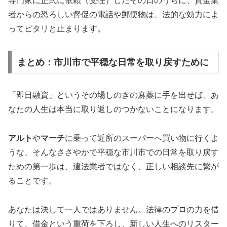
専門家に正式に依頼（受任）したその日のうちに、貸金業
者からの恐ろしい督促の電話や郵便物は、法的な効力によ
ってピタリと止まります。
まとめ：市川市で平穏な日常を取り戻すために
「即日融資」というその場しのぎの麻薬に手を出せば、あ
なたの人生は本当に取り返しのつかないことになります。
アルト
や
マーチ
に乗って近所のスーパーへ買い物に行くよ
うな、そんなささやかで平穏な市川市での日常を取り戻す
ための第一歩は、違法業者ではなく、正しい相談先に繋が
ることです。
あなたは決して一人ではありません。法律のプロの力を借
りて、借金という重荷を下ろし、新しい人生へのリスター