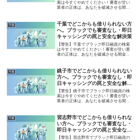
索は今すぐやめてください！審査が甘い
業者の正体は、あなたを破滅させる闇金
です。どこからも借りられない状態は、
法的な手続きでリセット可能です。松戸
市で違法業者を避け、借金地獄から抜け
千葉でどこからも借りられない方
千葉
出した方々の実体験と確実な解決策を完
へ。ブラックでも審査なし・即日
全公開。
キャッシングの罠と安全な解決策
【警告】千葉でブラック即日融資の検索
は今すぐやめてください！審査が甘い業
者の正体は、あなたを破滅させる闇金で
す。どこからも借りられない状態は、法
的な手続きでリセット可能です。千葉で
違法業者を避け、借金地獄から抜け出し
銚子市でどこからも借りられない
千葉
た方々の実体験と確実な解決策を完全公
方へ。ブラックでも審査なし・即
開。
日キャッシングの罠と安全な解決
策
【警告】銚子市でブラック即日融資の検
索は今すぐやめてください！審査が甘い
業者の正体は、あなたを破滅させる闇金
です。どこからも借りられない状態は、
法的な手続きでリセット可能です。銚子
市で違法業者を避け、借金地獄から抜け
習志野市でどこからも借りられな
千葉
出した方々の実体験と確実な解決策を完
い方へ。ブラックでも審査なし・
全公開。
即日キャッシングの罠と安全な解
決策
【警告】習志野市でブラック即日融資の