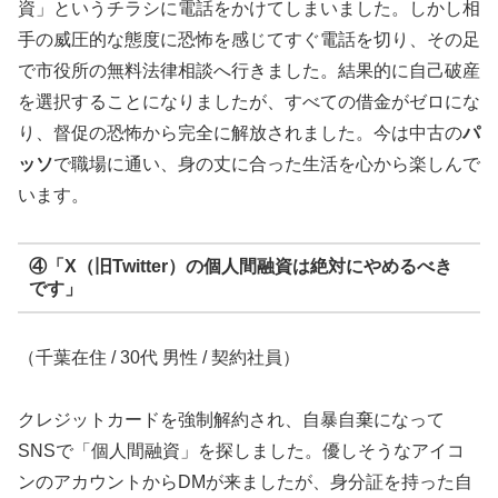
資」というチラシに電話をかけてしまいました。しかし相
手の威圧的な態度に恐怖を感じてすぐ電話を切り、その足
で市役所の無料法律相談へ行きました。結果的に自己破産
を選択することになりましたが、すべての借金がゼロにな
り、督促の恐怖から完全に解放されました。今は中古の
パ
ッソ
で職場に通い、身の丈に合った生活を心から楽しんで
います。
④「X（旧Twitter）の個人間融資は絶対にやめるべき
です」
（千葉在住 / 30代 男性 / 契約社員）
クレジットカードを強制解約され、自暴自棄になって
SNSで「個人間融資」を探しました。優しそうなアイコ
ンのアカウントからDMが来ましたが、身分証を持った自