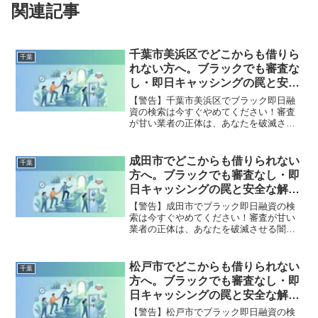
関連記事
千葉市美浜区でどこからも借りら
千葉
れない方へ。ブラックでも審査な
し・即日キャッシングの罠と安全
な解決策
【警告】千葉市美浜区でブラック即日融
資の検索は今すぐやめてください！審査
が甘い業者の正体は、あなたを破滅させ
る闇金です。どこからも借りられない状
態は、法的な手続きでリセット可能で
す。千葉市美浜区で違法業者を避け、借
成田市でどこからも借りられない
千葉
金地獄から抜け出した方々の実体験と確
方へ。ブラックでも審査なし・即
実な解決策を完全公開。
日キャッシングの罠と安全な解決
策
【警告】成田市でブラック即日融資の検
索は今すぐやめてください！審査が甘い
業者の正体は、あなたを破滅させる闇金
です。どこからも借りられない状態は、
法的な手続きでリセット可能です。成田
市で違法業者を避け、借金地獄から抜け
松戸市でどこからも借りられない
千葉
出した方々の実体験と確実な解決策を完
方へ。ブラックでも審査なし・即
全公開。
日キャッシングの罠と安全な解決
策
【警告】松戸市でブラック即日融資の検