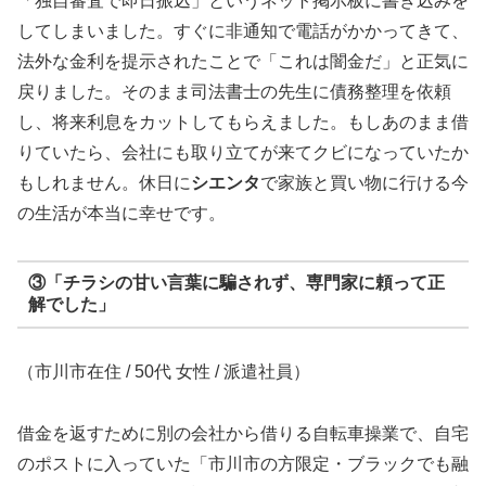
「独自審査で即日振込」というネット掲示板に書き込みを
してしまいました。すぐに非通知で電話がかかってきて、
法外な金利を提示されたことで「これは闇金だ」と正気に
戻りました。そのまま司法書士の先生に債務整理を依頼
し、将来利息をカットしてもらえました。もしあのまま借
りていたら、会社にも取り立てが来てクビになっていたか
もしれません。休日に
シエンタ
で家族と買い物に行ける今
の生活が本当に幸せです。
③「チラシの甘い言葉に騙されず、専門家に頼って正
解でした」
（市川市在住 / 50代 女性 / 派遣社員）
借金を返すために別の会社から借りる自転車操業で、自宅
のポストに入っていた「市川市の方限定・ブラックでも融