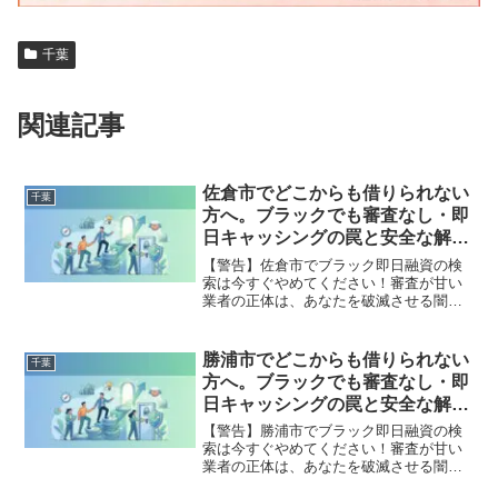
千葉
関連記事
佐倉市でどこからも借りられない
千葉
方へ。ブラックでも審査なし・即
日キャッシングの罠と安全な解決
策
【警告】佐倉市でブラック即日融資の検
索は今すぐやめてください！審査が甘い
業者の正体は、あなたを破滅させる闇金
です。どこからも借りられない状態は、
法的な手続きでリセット可能です。佐倉
市で違法業者を避け、借金地獄から抜け
勝浦市でどこからも借りられない
千葉
出した方々の実体験と確実な解決策を完
方へ。ブラックでも審査なし・即
全公開。
日キャッシングの罠と安全な解決
策
【警告】勝浦市でブラック即日融資の検
索は今すぐやめてください！審査が甘い
業者の正体は、あなたを破滅させる闇金
です。どこからも借りられない状態は、