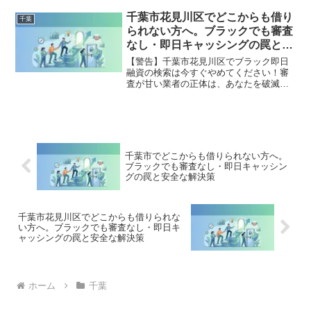
法的な手続きでリセット可能です。東金
市で違法業者を避け、借金地獄から抜け
千葉市花見川区でどこからも借り
千葉
出した方々の実体験と確実な解決策を完
られない方へ。ブラックでも審査
全公開。
なし・即日キャッシングの罠と安
全な解決策
【警告】千葉市花見川区でブラック即日
融資の検索は今すぐやめてください！審
査が甘い業者の正体は、あなたを破滅さ
せる闇金です。どこからも借りられない
状態は、法的な手続きでリセット可能で
す。千葉市花見川区で違法業者を避け、
借金地獄から抜け出した方々の実体験と
確実な解決策を完全公開。
千葉市でどこからも借りられない方へ。
ブラックでも審査なし・即日キャッシン
グの罠と安全な解決策
千葉市花見川区でどこからも借りられな
い方へ。ブラックでも審査なし・即日キ
ャッシングの罠と安全な解決策
ホーム
千葉