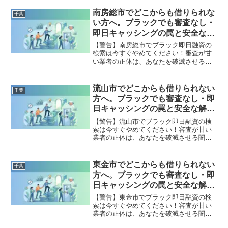
法的な手続きでリセット可能です。勝浦
市で違法業者を避け、借金地獄から抜け
南房総市でどこからも借りられな
千葉
出した方々の実体験と確実な解決策を完
い方へ。ブラックでも審査なし・
全公開。
即日キャッシングの罠と安全な解
決策
【警告】南房総市でブラック即日融資の
検索は今すぐやめてください！審査が甘
い業者の正体は、あなたを破滅させる闇
金です。どこからも借りられない状態
は、法的な手続きでリセット可能です。
南房総市で違法業者を避け、借金地獄か
流山市でどこからも借りられない
千葉
ら抜け出した方々の実体験と確実な解決
方へ。ブラックでも審査なし・即
策を完全公開。
日キャッシングの罠と安全な解決
策
【警告】流山市でブラック即日融資の検
索は今すぐやめてください！審査が甘い
業者の正体は、あなたを破滅させる闇金
です。どこからも借りられない状態は、
法的な手続きでリセット可能です。流山
市で違法業者を避け、借金地獄から抜け
東金市でどこからも借りられない
千葉
出した方々の実体験と確実な解決策を完
方へ。ブラックでも審査なし・即
全公開。
日キャッシングの罠と安全な解決
策
【警告】東金市でブラック即日融資の検
索は今すぐやめてください！審査が甘い
業者の正体は、あなたを破滅させる闇金
です。どこからも借りられない状態は、