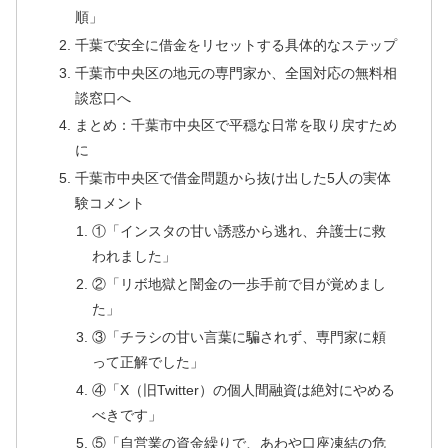
順」
千葉で安全に借金をリセットする具体的なステップ
千葉市中央区の地元の専門家か、全国対応の無料相
談窓口へ
まとめ：千葉市中央区で平穏な日常を取り戻すため
に
千葉市中央区で借金問題から抜け出した5人の実体
験コメント
①「インスタの甘い誘惑から逃れ、弁護士に救
われました」
②「リボ地獄と闇金の一歩手前で目が覚めまし
た」
③「チラシの甘い言葉に騙されず、専門家に頼
って正解でした」
④「X（旧Twitter）の個人間融資は絶対にやめる
べきです」
⑤「自営業の資金繰りで、あわや口座凍結の危