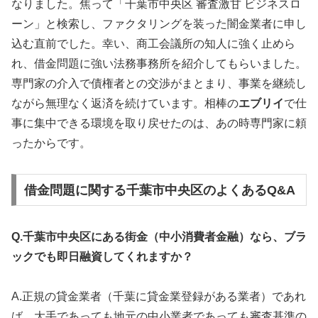
なりました。焦って「千葉市中央区 審査激甘 ビジネスロ
ーン」と検索し、ファクタリングを装った闇金業者に申し
込む直前でした。幸い、商工会議所の知人に強く止めら
れ、借金問題に強い法務事務所を紹介してもらいました。
専門家の介入で債権者との交渉がまとまり、事業を継続し
ながら無理なく返済を続けています。相棒の
エブリイ
で仕
事に集中できる環境を取り戻せたのは、あの時専門家に頼
ったからです。
借金問題に関する千葉市中央区のよくあるQ&A
Q.千葉市中央区にある街金（中小消費者金融）なら、ブラ
ックでも即日融資してくれますか？
A.正規の貸金業者（千葉に貸金業登録がある業者）であれ
ば、大手であっても地元の中小業者であっても審査基準の