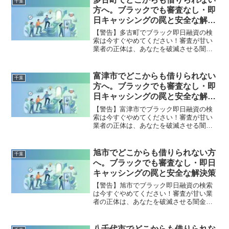
千葉
出した方々の実体験と確実な解決策を完
方へ。ブラックでも審査なし・即
全公開。
日キャッシングの罠と安全な解決
策
【警告】多古町でブラック即日融資の検
索は今すぐやめてください！審査が甘い
業者の正体は、あなたを破滅させる闇金
です。どこからも借りられない状態は、
法的な手続きでリセット可能です。多古
町で違法業者を避け、借金地獄から抜け
富津市でどこからも借りられない
千葉
出した方々の実体験と確実な解決策を完
方へ。ブラックでも審査なし・即
全公開。
日キャッシングの罠と安全な解決
策
【警告】富津市でブラック即日融資の検
索は今すぐやめてください！審査が甘い
業者の正体は、あなたを破滅させる闇金
です。どこからも借りられない状態は、
法的な手続きでリセット可能です。富津
市で違法業者を避け、借金地獄から抜け
旭市でどこからも借りられない方
千葉
出した方々の実体験と確実な解決策を完
へ。ブラックでも審査なし・即日
全公開。
キャッシングの罠と安全な解決策
【警告】旭市でブラック即日融資の検索
は今すぐやめてください！審査が甘い業
者の正体は、あなたを破滅させる闇金で
す。どこからも借りられない状態は、法
的な手続きでリセット可能です。旭市で
違法業者を避け、借金地獄から抜け出し
八千代市でどこからも借りられな