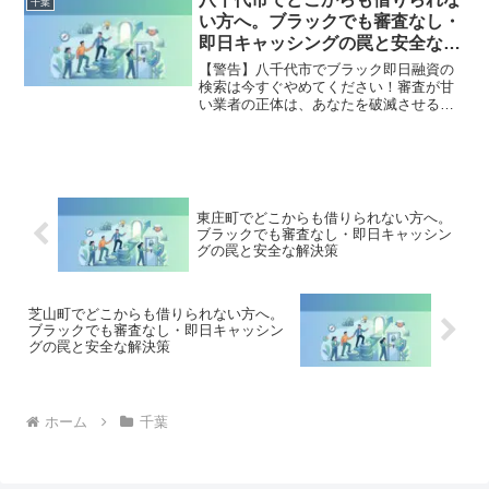
千葉
た方々の実体験と確実な解決策を完全公
い方へ。ブラックでも審査なし・
開。
即日キャッシングの罠と安全な解
決策
【警告】八千代市でブラック即日融資の
検索は今すぐやめてください！審査が甘
い業者の正体は、あなたを破滅させる闇
金です。どこからも借りられない状態
は、法的な手続きでリセット可能です。
八千代市で違法業者を避け、借金地獄か
ら抜け出した方々の実体験と確実な解決
策を完全公開。
東庄町でどこからも借りられない方へ。
ブラックでも審査なし・即日キャッシン
グの罠と安全な解決策
芝山町でどこからも借りられない方へ。
ブラックでも審査なし・即日キャッシン
グの罠と安全な解決策
ホーム
千葉