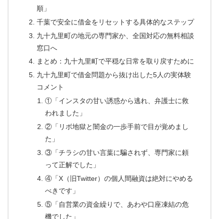
順」
千葉で安全に借金をリセットする具体的なステップ
九十九里町の地元の専門家か、全国対応の無料相談
窓口へ
まとめ：九十九里町で平穏な日常を取り戻すために
九十九里町で借金問題から抜け出した5人の実体験
コメント
①「インスタの甘い誘惑から逃れ、弁護士に救
われました」
②「リボ地獄と闇金の一歩手前で目が覚めまし
た」
③「チラシの甘い言葉に騙されず、専門家に頼
って正解でした」
④「X（旧Twitter）の個人間融資は絶対にやめる
べきです」
⑤「自営業の資金繰りで、あわや口座凍結の危
機でした」