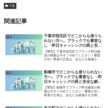
千葉
関連記事
千葉市稲毛区でどこからも借りら
千葉
れない方へ。ブラックでも審査な
し・即日キャッシングの罠と安全
な解決策
【警告】千葉市稲毛区でブラック即日融
資の検索は今すぐやめてください！審査
が甘い業者の正体は、あなたを破滅させ
る闇金です。どこからも借りられない状
態は、法的な手続きでリセット可能で
す。千葉市稲毛区で違法業者を避け、借
船橋市でどこからも借りられない
千葉
金地獄から抜け出した方々の実体験と確
方へ。ブラックでも審査なし・即
実な解決策を完全公開。
日キャッシングの罠と安全な解決
策
【警告】船橋市でブラック即日融資の検
索は今すぐやめてください！審査が甘い
業者の正体は、あなたを破滅させる闇金
です。どこからも借りられない状態は、
法的な手続きでリセット可能です。船橋
市で違法業者を避け、借金地獄から抜け
多古町でどこからも借りられない