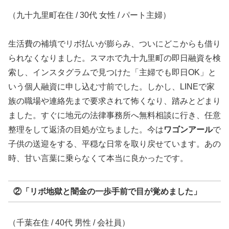
（九十九里町在住 / 30代 女性 / パート主婦）
生活費の補填でリボ払いが膨らみ、ついにどこからも借り
られなくなりました。スマホで九十九里町の即日融資を検
索し、インスタグラムで見つけた「主婦でも即日OK」と
いう個人融資に申し込む寸前でした。しかし、LINEで家
族の職場や連絡先まで要求されて怖くなり、踏みとどまり
ました。すぐに地元の法律事務所へ無料相談に行き、任意
整理をして返済の目処が立ちました。今は
ワゴンアール
で
子供の送迎をする、平穏な日常を取り戻せています。あの
時、甘い言葉に乗らなくて本当に良かったです。
②「リボ地獄と闇金の一歩手前で目が覚めました」
（千葉在住 / 40代 男性 / 会社員）