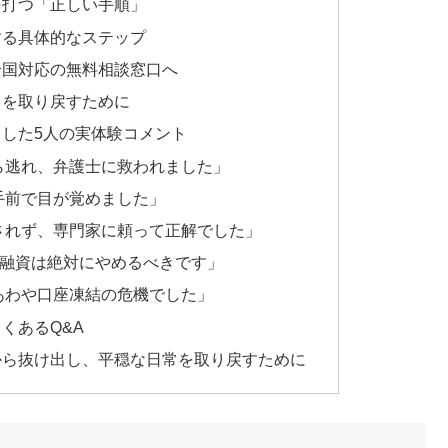
を打つ「正しい手順」
する具体的なステップ
全国対応の無料相談窓口へ
常を取り戻すために
した5人の実体験コメント
ら逃れ、弁護士に救われました」
手前で目が覚めました」
されず、専門家に頼って正解でした」
個人間融資は絶対にやめるべきです」
あわや口座凍結の危機でした」
くあるQ&A
から抜け出し、平穏な日常を取り戻すために