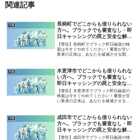
関連記事
長柄町でどこからも借りられない
千葉
方へ。ブラックでも審査なし・即
日キャッシングの罠と安全な解決
策
【警告】長柄町でブラック即日融資の検
索は今すぐやめてください！審査が甘い
業者の正体は、あなたを破滅させる闇金
です。どこからも借りられない状態は、
法的な手続きでリセット可能です。長柄
町で違法業者を避け、借金地獄から抜け
木更津市でどこからも借りられな
千葉
出した方々の実体験と確実な解決策を完
い方へ。ブラックでも審査なし・
全公開。
即日キャッシングの罠と安全な解
決策
【警告】木更津市でブラック即日融資の
検索は今すぐやめてください！審査が甘
い業者の正体は、あなたを破滅させる闇
金です。どこからも借りられない状態
は、法的な手続きでリセット可能です。
木更津市で違法業者を避け、借金地獄か
成田市でどこからも借りられない
千葉
ら抜け出した方々の実体験と確実な解決
方へ。ブラックでも審査なし・即
策を完全公開。
日キャッシングの罠と安全な解決
策
【警告】成田市でブラック即日融資の検