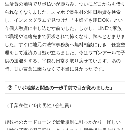
生活費の補填でリボ払いが膨らみ、ついにどこからも借り
られなくなりました。スマホで長生村の即日融資を検索
し、インスタグラムで見つけた「主婦でも即日OK」とい
う個人融資に申し込む寸前でした。しかし、LINEで家族
の職場や連絡先まで要求されて怖くなり、踏みとどまりま
した。すぐに地元の法律事務所へ無料相談に行き、任意整
理をして返済の目処が立ちました。今は
ワゴンアール
で子
供の送迎をする、平穏な日常を取り戻せています。あの
時、甘い言葉に乗らなくて本当に良かったです。
②「リボ地獄と闇金の一歩手前で目が覚めました」
（千葉在住 / 40代 男性 / 会社員）
複数社のカードローンで総量規制に引っかかり、怪しい