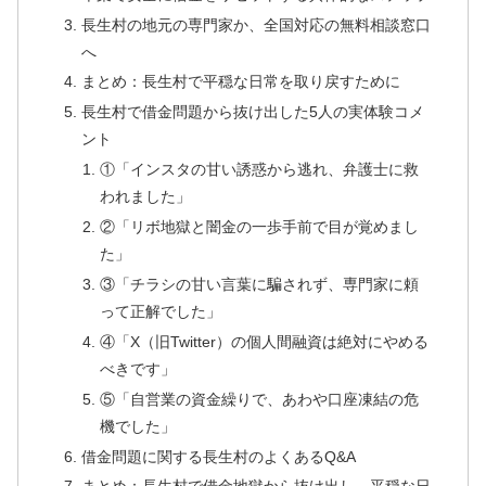
長生村の地元の専門家か、全国対応の無料相談窓口
へ
まとめ：長生村で平穏な日常を取り戻すために
長生村で借金問題から抜け出した5人の実体験コメ
ント
①「インスタの甘い誘惑から逃れ、弁護士に救
われました」
②「リボ地獄と闇金の一歩手前で目が覚めまし
た」
③「チラシの甘い言葉に騙されず、専門家に頼
って正解でした」
④「X（旧Twitter）の個人間融資は絶対にやめる
べきです」
⑤「自営業の資金繰りで、あわや口座凍結の危
機でした」
借金問題に関する長生村のよくあるQ&A