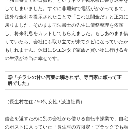
「独自審査で即日振込」というネット掲示板に書き込みを
してしまいました。すぐに非通知で電話がかかってきて、
法外な金利を提示されたことで「これは闇金だ」と正気に
戻りました。そのまま司法書士の先生に債務整理を依頼
し、将来利息をカットしてもらえました。もしあのまま借
りていたら、会社にも取り立てが来てクビになっていたか
もしれません。休日に
シエンタ
で家族と買い物に行ける今
の生活が本当に幸せです。
③「チラシの甘い言葉に騙されず、専門家に頼って正
解でした」
（長生村在住 / 50代 女性 / 派遣社員）
借金を返すために別の会社から借りる自転車操業で、自宅
のポストに入っていた「長生村の方限定・ブラックでも融