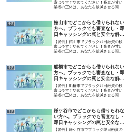
索は今すぐやめてください！審査が甘い
業者の正体は、あなたを破滅させる闇金
です。どこからも借りられない状態は、
法的な手続きでリセット可能です。成田
市で違法業者を避け、借金地獄から抜け
館山市でどこからも借りられない
千葉
出した方々の実体験と確実な解決策を完
方へ。ブラックでも審査なし・即
全公開。
日キャッシングの罠と安全な解決
策
【警告】館山市でブラック即日融資の検
索は今すぐやめてください！審査が甘い
業者の正体は、あなたを破滅させる闇金
です。どこからも借りられない状態は、
法的な手続きでリセット可能です。館山
市で違法業者を避け、借金地獄から抜け
船橋市でどこからも借りられない
千葉
出した方々の実体験と確実な解決策を完
方へ。ブラックでも審査なし・即
全公開。
日キャッシングの罠と安全な解決
策
【警告】船橋市でブラック即日融資の検
索は今すぐやめてください！審査が甘い
業者の正体は、あなたを破滅させる闇金
です。どこからも借りられない状態は、
法的な手続きでリセット可能です。船橋
市で違法業者を避け、借金地獄から抜け
鎌ケ谷市でどこからも借りられな
千葉
出した方々の実体験と確実な解決策を完
い方へ。ブラックでも審査なし・
全公開。
即日キャッシングの罠と安全な解
決策
【警告】鎌ケ谷市でブラック即日融資の