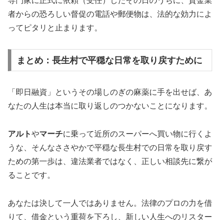
専門家に正式に依頼（受任）したその日のうちに、貸金業
者からの恐ろしい督促の電話や郵便物は、法的な効力によ
ってピタリと止まります。
まとめ：長生村で平穏な日常を取り戻すために
「即日融資」というその場しのぎの麻薬に手を出せば、あ
なたの人生は本当に取り返しのつかないことになります。
アルト
や
マーチ
に乗って近所のスーパーへ買い物に行くよ
うな、そんなささやかで平穏な長生村での日常を取り戻す
ための第一歩は、違法業者ではなく、正しい相談先に繋が
ることです。
あなたは決して一人ではありません。法律のプロの力を借
りて、借金という重荷を下ろし、新しい人生へのリスター