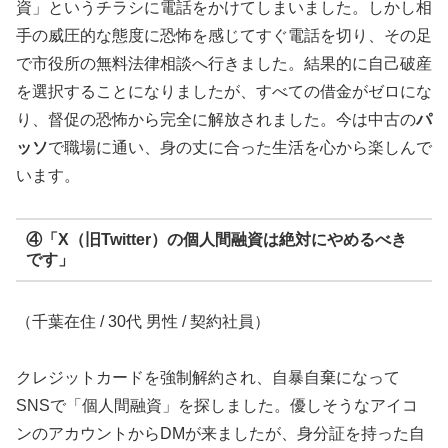
資」というチラシに電話をかけてしまいました。しかし相
手の威圧的な態度に恐怖を感じてすぐ電話を切り、その足
で市役所の無料法律相談へ行きました。結果的に自己破産
を選択することになりましたが、すべての借金がゼロにな
り、督促の恐怖から完全に解放されました。今は中古の
パ
ッソ
で職場に通い、身の丈に合った生活を心から楽しんで
います。
④「X（旧Twitter）の個人間融資は絶対にやめるべき
です」
（千葉在住 / 30代 男性 / 契約社員）
クレジットカードを強制解約され、自暴自棄になって
SNSで「個人間融資」を探しました。優しそうなアイコ
ンのアカウントからDMが来ましたが、身分証を持った自