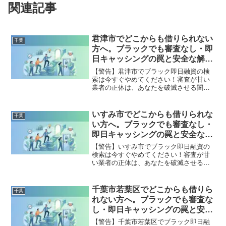
関連記事
君津市でどこからも借りられない
千葉
方へ。ブラックでも審査なし・即
日キャッシングの罠と安全な解決
策
【警告】君津市でブラック即日融資の検
索は今すぐやめてください！審査が甘い
業者の正体は、あなたを破滅させる闇金
です。どこからも借りられない状態は、
法的な手続きでリセット可能です。君津
市で違法業者を避け、借金地獄から抜け
いすみ市でどこからも借りられな
千葉
出した方々の実体験と確実な解決策を完
い方へ。ブラックでも審査なし・
全公開。
即日キャッシングの罠と安全な解
決策
【警告】いすみ市でブラック即日融資の
検索は今すぐやめてください！審査が甘
い業者の正体は、あなたを破滅させる闇
金です。どこからも借りられない状態
は、法的な手続きでリセット可能です。
いすみ市で違法業者を避け、借金地獄か
千葉市若葉区でどこからも借りら
千葉
ら抜け出した方々の実体験と確実な解決
れない方へ。ブラックでも審査な
策を完全公開。
し・即日キャッシングの罠と安全
な解決策
【警告】千葉市若葉区でブラック即日融