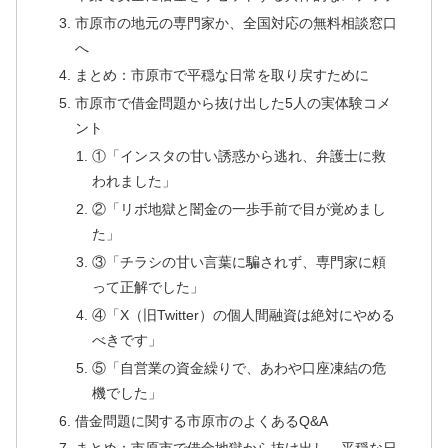
市原市の地元の専門家か、全国対応の無料相談窓口
へ
まとめ：市原市で平穏な日常を取り戻すために
市原市で借金問題から抜け出した5人の実体験コメ
ント
①「インスタの甘い誘惑から逃れ、弁護士に救
われました」
②「リボ地獄と闇金の一歩手前で目が覚めまし
た」
③「チラシの甘い言葉に騙されず、専門家に頼
って正解でした」
④「X（旧Twitter）の個人間融資は絶対にやめる
べきです」
⑤「自営業の資金繰りで、あわや口座凍結の危
機でした」
借金問題に関する市原市のよくあるQ&A