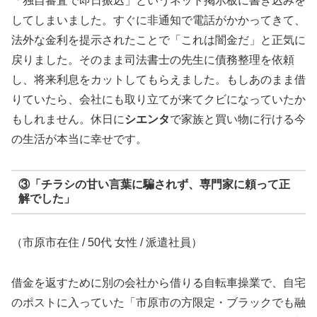
「独自審査で即日振込」というネット掲示板に書き込みを
してしまいました。すぐに非通知で電話がかかってきて、
法外な金利を提示されたことで「これは闇金だ」と正気に
戻りました。そのまま司法書士の先生に債務整理を依頼
し、将来利息をカットしてもらえました。もしあのまま借
りていたら、会社にも取り立てが来てクビになっていたか
もしれません。休日に
シエンタ
で家族と買い物に行ける今
の生活が本当に幸せです。
③「チラシの甘い言葉に騙されず、専門家に頼って正
解でした」
（市原市在住 / 50代 女性 / 派遣社員）
借金を返すために別の会社から借りる自転車操業で、自宅
のポストに入っていた「市原市の方限定・ブラックでも融