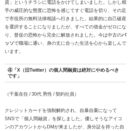
資」というチラシに電話をかけてしまいました。しかし相
手の威圧的な態度に恐怖を感じてすぐ電話を切り、その足
で市役所の無料法律相談へ行きました。結果的に自己破産
を選択することになりましたが、すべての借金がゼロにな
り、督促の恐怖から完全に解放されました。今は中古の
パ
ッソ
で職場に通い、身の丈に合った生活を心から楽しんで
います。
④「X（旧Twitter）の個人間融資は絶対にやめるべき
です」
（千葉在住 / 30代 男性 / 契約社員）
クレジットカードを強制解約され、自暴自棄になって
SNSで「個人間融資」を探しました。優しそうなアイコ
ンのアカウントからDMが来ましたが、身分証を持った自