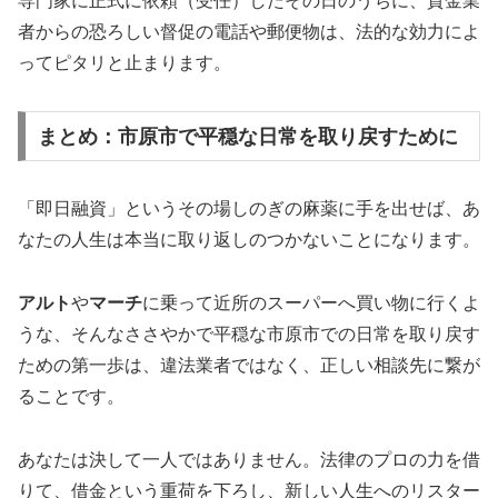
専門家に正式に依頼（受任）したその日のうちに、貸金業
者からの恐ろしい督促の電話や郵便物は、法的な効力によ
ってピタリと止まります。
まとめ：市原市で平穏な日常を取り戻すために
「即日融資」というその場しのぎの麻薬に手を出せば、あ
なたの人生は本当に取り返しのつかないことになります。
アルト
や
マーチ
に乗って近所のスーパーへ買い物に行くよ
うな、そんなささやかで平穏な市原市での日常を取り戻す
ための第一歩は、違法業者ではなく、正しい相談先に繋が
ることです。
あなたは決して一人ではありません。法律のプロの力を借
りて、借金という重荷を下ろし、新しい人生へのリスター