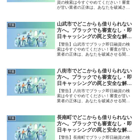
資の検索は今すぐやめてください！審査
が甘い業者の正体は、あなたを破滅させ
る闇金です。どこからも借りられない状
態は、法的な手続きでリセット可能で
す。千葉市若葉区で違法業者を避け、借
山武市でどこからも借りられない
千葉
金地獄から抜け出した方々の実体験と確
方へ。ブラックでも審査なし・即
実な解決策を完全公開。
日キャッシングの罠と安全な解決
策
【警告】山武市でブラック即日融資の検
索は今すぐやめてください！審査が甘い
業者の正体は、あなたを破滅させる闇金
です。どこからも借りられない状態は、
法的な手続きでリセット可能です。山武
市で違法業者を避け、借金地獄から抜け
八街市でどこからも借りられない
千葉
出した方々の実体験と確実な解決策を完
方へ。ブラックでも審査なし・即
全公開。
日キャッシングの罠と安全な解決
策
【警告】八街市でブラック即日融資の検
索は今すぐやめてください！審査が甘い
業者の正体は、あなたを破滅させる闇金
です。どこからも借りられない状態は、
法的な手続きでリセット可能です。八街
市で違法業者を避け、借金地獄から抜け
長南町でどこからも借りられない
千葉
出した方々の実体験と確実な解決策を完
方へ。ブラックでも審査なし・即
全公開。
日キャッシングの罠と安全な解決
策
【警告】長南町でブラック即日融資の検